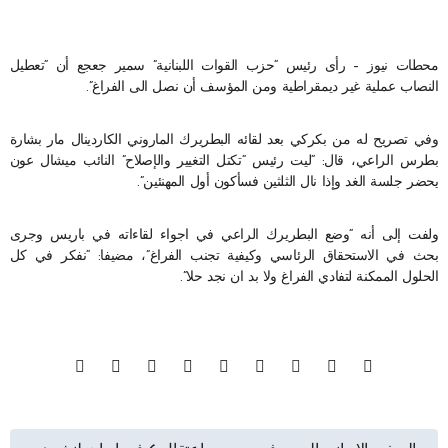
محطات نيوز – رأى رئيس “حزب القوات اللبنانية” سمير جعجع أن “تعطيل
النصاب عملية غير ديمقراطية ومن المؤسف أن نصل الى الفراغ”.
وفي تصريح له من بكركي بعد لقائه البطريرك الماروني الكاردينال مار بشارة
بطرس الراعي، قال: “ليت رئيس “تكتل التغيير والإصلاح” النائب ميشال عون
يحضر جلسة الغد وإذا نال الثلثين فسأكون أول المهنئين”.
ولفت إلى أنه “وضع البطريرك الراعي في اجواء لقاءاته في باريس وجرى
بحث في الاستحقاق الرئاسي وكيفية تجنب الفراغ”، مضيفا: “نفكر في كل
الحلول الممكنة لتفادي الفراغ ولا بد ان نجد حلا”.