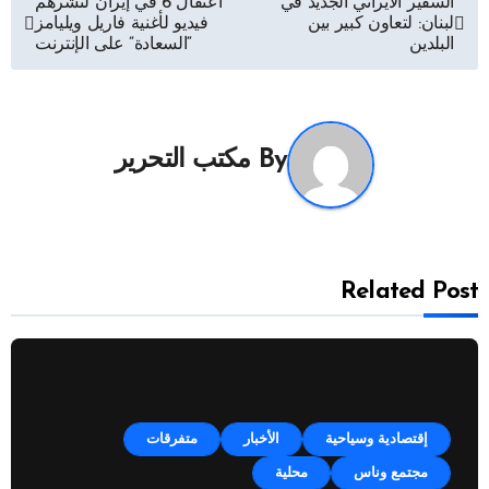
تصفّح
السفير الايراني الجديد في
اعتقال 6 في إيران لنشرهم
لبنان: لتعاون كبير بين
فيديو لأغنية فاريل ويليامز
المقالات
البلدين
“السعادة” على الإنترنت
By
مكتب التحرير
Related Post
إقتصادية وسياحية
الأخبار
متفرقات
مجتمع وناس
محلية