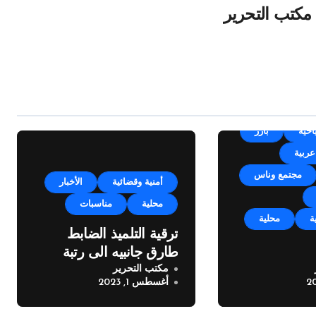
مكتب التحرير
Un
أجندة
احية
بارز
عربية
مجتمع وناس
أمنية وقضائية
الأخبار
محلية
مناسبات
ة
محلية
ترقية التلميذ الضابط
طارق جانبيه الى رتبة
مكتب التحرير
مكايل “بلدتنا
ملازم
أغسطس 1, 2023
خته الرابعة