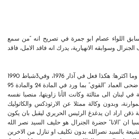
ابق اللواء عصام ابو جمرة في تصريح انه “من سمع
جنرال وسوابقه الانهيارية، يدرك انه فاقد الامل، فاقد
اضاف: “هذه حال الجنرال في كل مرة يخسر معركة وما اكثرها: هكذا فعل في آذار 1976، وفي3شباط 1990
وفي 13 ت1- 1990 وغيرها من المعارك. نعم بالامس ضحى العماد “القوي” بما ورد في المادة 24 والمادة 95
ي لبنان الى مثالثة وكانت الأنا زاويتها، منصبا نفسه
موارنة، وبدون وكالة ممثلا عن الارثوذكس والكاثوليك
سة ذقن اراد ان يدغدغ الرئيس الحريري ليقبل بان يكون
 السنة وياتي في المعادلة العونية 1/3 متناسيا ان “الانا” حضرة الجنرال هو حليف السيد نصر الله
الشيعة بالسيد نصرالله بدون تكليف او تنازل من الاخرين