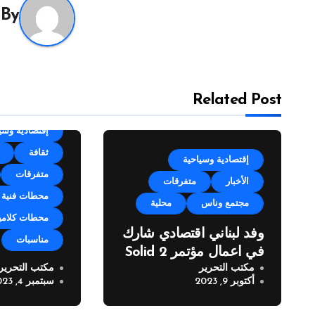
By
Related Post
categorized
إقتصادية وسي
ثقافة
إقتصادية وسياحية
متفرقات
الأخبار
متفرقات
محطات فنية
مجتمع وناس
محلية
محطات كلامي
وفد لبناني اقتصادي شارك
مناسبات
في اعمال مؤتمر Solid 2
مكتب التحرير
مكتب التحرير
مهرجان زوق 
أكتوبر 9, 2023
سبتمبر 4, 2023
العيد” في نس