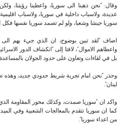
وقال: “نحن ذهبنا الى سوريا، واعطينا رؤيتنا، ول
عديدة، ولاسباب داخلية في سوريا، ولاسباب اقليمية
سوريا جيشا وشعبا، ولو لم تصمد سوريا نفسها فكل ا
اضاف “لقد تبين بوضوح، ان الذي جيء بهم الى 
واعطاهم الاموال”، لافتا إلى “انكشاف الدور الاسرا
بل في لقاءات وتعاون على حدود الجولان بالمساعدة ال
وحذر “نحن امام تجربة شريط حدودي جديد، وهذه تجرب
لبنان”.
واكد ان “سوريا صمدت، وكذلك محور المقاومة الذي
كما ان سوريا تتقدم بالمعالجات الشعبية وفي الميدا
من اعداء سوريا”.