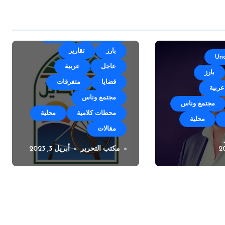
أقلام وآراء
الأخبار
بارز
تقارير
Un
عاجل
عربية
بارز
قضايا
متفرقات
عربية
مجتمع وناس
مجتمع وناس
محطات كلامية
محلية
محلية
مقالات
ل صقر ينضم
مكتب التحرير
أبريل 3, 2023
خطوة فريدة من بلدية
انات ميديا
زوق مكايل بوجه اصحاب
المولدات