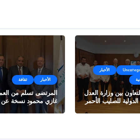
Uncatego
الأخبار
ية
الأخبار
ثقافة
لتعاون بين وزارة العدل
المرتضى تسلم من العمي
 الدولية للصليب الأحمر
غازي محمود نسخة عن
اطروحته “الآفاق المالية
والاقتصادية للثروة النفطي