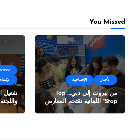
You Missed
rized
الأخبار
الإفتتاحية
الإفتتاح
من بيروت إلى دبي…”Top
تفعيل ا
Stop” اللبنانية تقتحم المعارض
واللجنة
الدولية