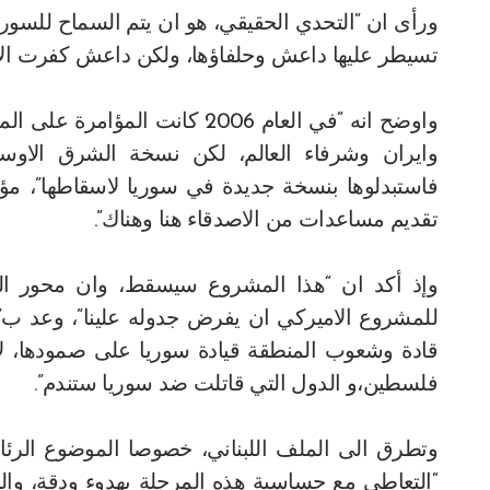
ورأى ان “التحدي الحقيقي، هو ان يتم السماح للسور
تسيطر عليها داعش وحلفاؤها، ولكن داعش كفرت الا
واوضح انه “في العام 2006 كانت
وايران وشرفاء العالم، لكن نسخة الشرق الاوس
فاستبدلوها بنسخة جديدة في سوريا لاسقاطها”، مؤك
تقديم مساعدات من الاصدقاء هنا وهناك”.
وإذ أكد ان “هذا المشروع سيسقط، وان محور ال
للمشروع الاميركي ان يفرض جدوله علينا”، وعد ب
قادة وشعوب المنطقة قيادة سوريا على صمودها، ل
فلسطين،و الدول التي قاتلت ضد سوريا ستندم”.
وتطرق الى الملف اللبناني، خصوصا الموضوع الرئا
“التعاطي مع حساسية هذه المرحلة بهدوء ودقة، وا