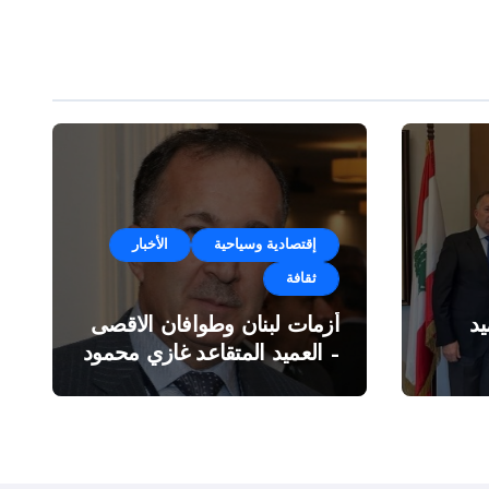
إقتصادية وسياحية
الأخبار
ثقافة
د
أزمات لبنان وطوافان الاقصى
– العميد المتقاعد غازي محمود
ة”