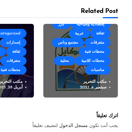
Related Post
Uncategorized
أجندة
إقتصادية وسياحية
بارز
ثقافة
عربية
categorized
متفرقات
مجتمع وناس
إصدارات
محطات فنية
ثقافة
محطات كلامية
محلية
متفرقات
مناسبات
محطات فنية
مكتب التحرير
مكتب التحرير
مهرجان زوق مكايل “بلدتنا
الفنان باس
سبتمبر 4, 2023
أبريل 28, 2023
العيد” في نسخته الرابعة
الى شركة مد
برودكشن
اترك تعليقاً
يجب أنت تكون
مسجل الدخول
لتضيف تعليقاً.