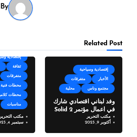
By
Related Post
categorized
إقتصادية وسي
ثقافة
إقتصادية وسياحية
متفرقات
الأخبار
متفرقات
محطات فنية
مجتمع وناس
محلية
محطات كلامي
وفد لبناني اقتصادي شارك
مناسبات
في اعمال مؤتمر Solid 2
مكتب التحرير
مكتب التحرير
مهرجان زوق 
أكتوبر 9, 2023
سبتمبر 4, 2023
العيد” في نس