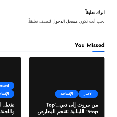
اترك تعليقاً
يجب أنت تكون
مسجل الدخول
لتضيف تعليقاً.
You Missed
rized
الأخبار
الإفتتاحية
الإفتتاح
من بيروت إلى دبي…”Top
تفعيل ا
Stop” اللبنانية تقتحم المعارض
واللجنة