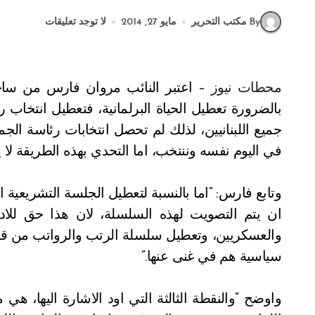
By مكتب التحرير
مايو 27, 2014
لا توجد تعليقات
محطات نيوز –
اعتبر النائب مروان فارس من ساحة
بالضرورة تعطيل الحياة البرلمانية، فتعطيل انتخا
جميع اللبنانيين، لذلك لم تحصل انتخابات رئاسة الجم
في اليوم نفسه وننتخب، اما التحدي بهذه الطريقة لا ي
وتابع فارس: “اما بالنسبة لتعطيل الجلسة التشريعية الي
ان يتم التصويت لهذه السلسلة، لان هذا حق للادار
والعسكريين، وتعطيل سلسلة الرتب والرواتب من ق
سياسية هم في غنى عنها.”
واوضح “والنقطة الثالثة التي اود الاشارة اليها، هي