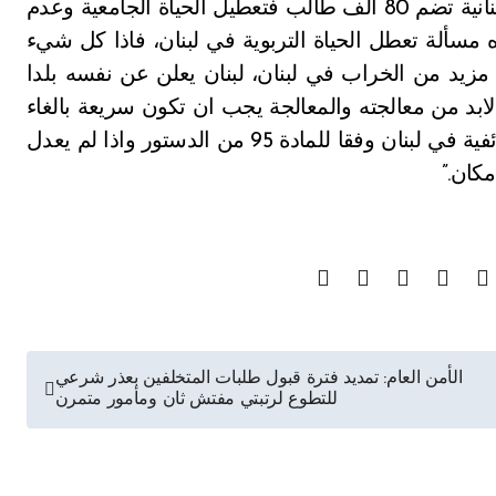
اللبنانية في موضوع التفرغ،فهو اساسي، الجامعة اللبنانية تضم 80 الف طالب فتعطيل الحياة الجامعية وعدم
ه مسألة تعطل الحياة التربوية في لبنان، فاذا كل شيء
يد من الخراب في لبنان، لبنان يعلن عن نفسه بلدا
بد من معالجته والمعالجة يجب ان تكون سريعة بالغاء
الطائفية السياسية وتشكيل الهيئة الوطنية لالغاء الطائفية في لبنان وفقا للمادة 95 من الدستور واذا لم يعدل
كان.”
الأمن العام: تمديد فترة قبول طلبات المتخلفين بعذر شرعي
للتطوع لرتبتي مفتش ثان ومأمور متمرن