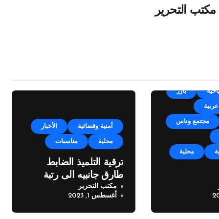
مكتب التحرير
Un
أجندة
احية
بارز
عربية
مجتمع وناس
أمنية وقضائية
الأخبار
محلية
مناسبات
ة
محلية
ترقية التلميذ الضابط
طارق جانبيه الى رتبة
مكتب التحرير
مكايل “بلدتنا
ملازم
أغسطس 1, 2023
خته الرابعة