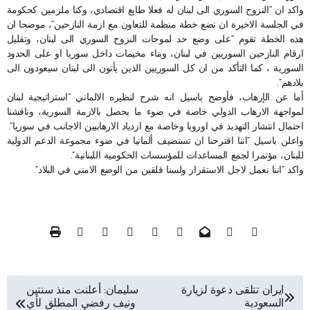
واكد ان “النزوح السوري الى لبنان له فعلا طابع اقتصادي، وكنا ملزمين كحكومة
في الجلسة الاخيرة ان نضع خطة منظمة للتعاون مع ازمة النازحين”، موضحا ان
هذه الخطة تقوم “على وضع حد لموجات النزوح السوري الى لبنان، وتقليل
ارقام النازحين السوريين في لبنان، وبناء مخيمات داخل سوريا او على الحدود
السورية ، كما التأكد من ان كل السوريين الذين يأتون الى لبنان سيعودون الى
بلادهم”.
أما عن الإرهاب، فأوضح باسيل انه شرح لنظيره الالماني “استراتيجية لبنان
لمواجهة الارهاب الدولي خاصة في ضوء ما يحصل بالازمة السورية، وناقشنا
احتمال انتشار التهديد في اوروبا وخاصة مع ازدياد الارهابيين الاجانب في سوريا”.
واعلن باسيل “اننا اقترحنا ان تستضيف ألمانيا في ضوء مجموعة الدعم الدولية
للبنان، مؤتمرا لجمع المساعدات للمؤسسات الحكومية اللبنانية”.
واكد “اننا نعمل لاجل الاستقرار ولسنا قلقين من الوضع الامني في البلاد”.
تصفّح
ايران تتلقى دعوة لزيارة
سليمان: أعلنت منذ سنتين
السعودية
ونيف رفضي المطلق لأي