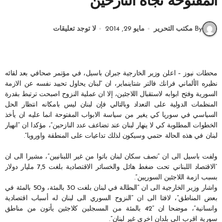
المفتوحة تجاه النازحين
By مكتب التحرير
مايو 29, 2014
لا توجد تعليقات
محطات نيوز – اعلن وزير الخارجية جبران باسيل، في مؤتمر صحافي بعد لقائه
نظيره الألماني فرانك فالتر شتاينماير، ان “لبنان يحاول تحييد نفسه عن الازمة
السورية وفتح ابوابه لاستقبال اللاجئين، إلا ان عملية النزوح اصبحت ترتبط بقدرة
المنظمات الدولية على التعداد وبالتالي فإن لبنان ليس بامكانه انتظار الحل
السياسي في سوريا كي يغير من سياسة الابواب المفتوحة انما عليه ان يأخذ
الخطوات المطلوبة كي لا ينهار لبنان عند تضاعف عدد النازحين”، مؤكدا ان “انهيار
لبنان في هذه الحالة حتمي وسيكون لذلك تداعيات على المنطقة واوروبا”.
ولفت باسيل الى ان “نصف سكان لبنان باتوا من غير اللبنانيين”، مشيرا الى ان
“الاقتصاد اللبناني تحت ضغط هائل والخسائر الاقتصادية بلغت 7,5 مليار دولار
بسبب ازمة اللاجئين السوريين”.
واشار وزير الخارجية الى ان “البطالة في لبنان بلغت 30 بالمئة، و50 بالمئة في
بعض المناطق”، لافتا الى ان “النزوح السوري الى لبنان له أسباب اقتصادية
وانسانية”، موضحا ان “42 بالمئة من المسجلين كلاجئين يأتون من مناطق
سورية اقرب الى بلدان اخرى غير لبنان”.