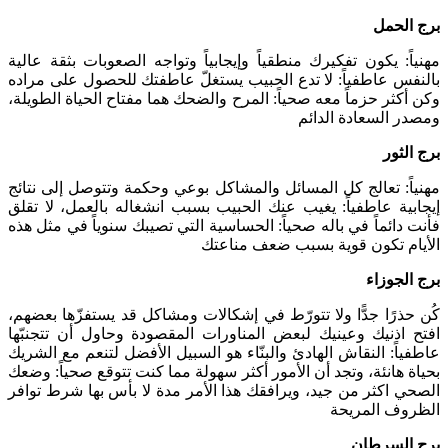
برج الحمل
مهنياً: يكون تفكيرك منطقياً وإيجابياً وتواجه الصعوبات بثقة عالية
بالنفس عاطفياً: لا تدع الحبيب يستغلّ عاطفتك للحصول على مراده
وكن أكثر حزماً معه صحياً: المرح والضحك هما مفتاح الحياة الطويلة،
ومصدر السعادة الدائم
برج الثور
مهنياً: تعالج كل المسائل والمشاكل بوعي وحكمة وتتوصل إلى نتائج
إيجابية عاطفياً: يغيب عنك الحبيب بسبب انشغاله بالعمل، لا تقلق
فأنت دائماً في باله صحياً: الحساسية التي تصيبك سنوياً في مثل هذه
الأيام تكون قوية بسبب ضعف مناعتك
برج الجوزاء
كُن حذرًا جدًّا ولا تتورّط في إشكالات ومشاكل قد يستفزّها بعضهم،
افتح اذنيك وعينيك لبعض المناورات المقصودة وحاول أن تتجنبّها
عاطفياً: النقاش الهادئ والبنّاء هو السبيل الأفضل لتنعم مع الشريك
بحياة هانئة، وتجد أن الأمور أكثر سهولة مما كنت تتوقع صحياً: وضعك
الصحي اكثر من جيد، ويرافقك هذا الأمر مدة لا بأس بها شرط توافر
الظروف المريحة
برج السرطان