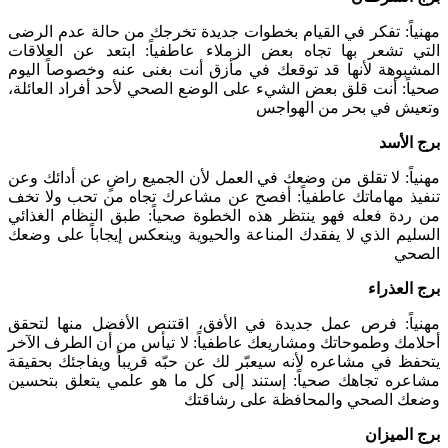
مهنياً: تفكر في القيام بخطوات جديدة تخرجك من حالة عدم الرضى
التي تشعر بها تجاه بعض الزملاء عاطفياً: ابتعد عن العلاقات
المشبوهة لأنها قد توقعك في مأزق أنت بغنى عنه وخصوصاً اليوم
صحياً: أنت قلق بعض الشيء على الوضع الصحي لأحد أفراد العائلة،
وتعيش في بحر من الهواجس
برج الأسد
مهنياً: لا تقلق من وضعك في العمل لأن الجميع راضٍ عن أدائك وعن
تنفيذ مهاماتك عاطفياً: أفصح عن مشاعرك تجاه من تحب ولا تخف
من ردة فعله فهو ينتظر هذه الخطوة صحياً: طبق النظام الغذائي
السليم الذي لا يفقدك المناعة والحيوية وينعكس إيجاباً على وضعك
الصحي
برج العذراء
مهنياً: فرص عمل جديدة في الأفق، اقتنص الأفضل منها لتحقق
أحلامك وطموحاتك ومشاريعك عاطفياً: لا تيأس من أن الطرف الآخر
يتحفظ في مشاعره لأنه سيعبّر لك عن حبّه قريباً ويفاجئك بحقيقة
مشاعره تجاهك صحياً: إستند إلى كل ما هو علمي يتعلق بتحسين
وضعك الصحي والمحافظة على رشاقتك
برج الميزان