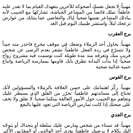
مهنياً: لا تجعل نفسك أضحوكة للآخرين بتعهدك القيام بما لا تقدر عليه
عاطفاً: تملك فائضاً من المشاعر الجياشة، تشاركها مع الحبيب لأنه
يبادلك المشاعر نفسها صحياً: إياك والتغاضي عما ينتابك من عوارض
تزعجك ليلاً، واستشر طبيبك اليوم قبل الغد
برج العقرب
مهنياً: يحاول أحد الزملاء وضعك في موقف محرج فاحذر منه جيداً
ولا تتسرّع في ردة الفعل عاطفياً: تشعر بعدم الرضى عن شخص
قريب منك وتعرفه منذ مدة طويلة كنت توسمت فيه مشروع زواج
صحياً: إذا بدأت البدانة تطرق بابك قاومها بممارسة الرياضة واتباع
حمية غذائية صحية
برج القوس
مهنياً: ركّز اهتمامك على حسن العلاقة بالزملاء والمسؤولين لأنك
تحتاج إلى مساندتهم عاطفياً: تحرّر من القلق الذي يسيطر عليك
وتفاهم مع الحبيب حول الأمور العالقة بينكما صحياً: لا تقلق ولا تخف
على صحتك إذا كانت تمارس الرياضة التي تعود عليها بالنفع
برج الجدي
مهنياً: قد تستاء من شخص يمارس عليك سلطة أو يتحداك أو يتوجّه
اليك بكلام لا يرضيك عاطفياً: يؤدي أحد الوالدين أو المقرّبين الأكبر