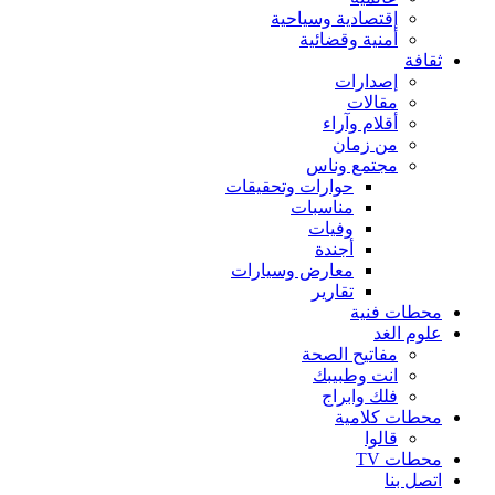
إقتصادية وسياحية
أمنية وقضائية
ثقافة
إصدارات
مقالات
أقلام وآراء
من زمان
مجتمع وناس
حوارات وتحقيقات
مناسبات
وفيات
أجندة
معارض وسيارات
تقارير
محطات فنية
علوم الغد
مفاتيح الصحة
انت وطبيبك
فلك وابراج
محطات كلامية
قالوا
محطات TV
اتصل بنا