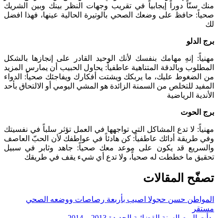
منك سنّاً دوراً إيجابياً في تقريب وجهات النظر بينك وبين الشريك
صحياً: حافظ على وضعك الصحي بالوتيرة الحالية عينها، فهذا افضل
لك
برج الدلو
مهنياً: إنهِ مهامك بنفسك لأنك الوحيد القادر على إنجازها بالشكل
المطلوب وبالدقة المتناهية عاطفياً: يحاول الحبيب أن يمارس المزيد
من الضغوط عليك، ما يربكك ويشتت أفكارك ويفاجئك صحياً: الدواء
المفيد للتخلص من السمنة الزائدة هو المشي اليومي أو الالتحاق بأحد
الأندية الرياضية
برج الحوت
مهنياً: لا تدع المشاكل التي تواجهها في العمل تؤثر سلباً في نفسيتك
وفي طريقة أدائك عاطفياً: كن هادئاً في عواطفك لأن الحبّ العاصف
والسريع قد يكون على موعد معك صحياً: جاهد وثابر في سبيل
تحقيق ما خططت له صحياً، ولا تدع أي شيء يقف في طريقك
تصفّح المقالات
المواطن حسن حجولا اصيب بأربعة رصاصات ووضعه الصحي
مستقر
بدأت اليوم السنة القضائية الجديدة 2013 – 2014