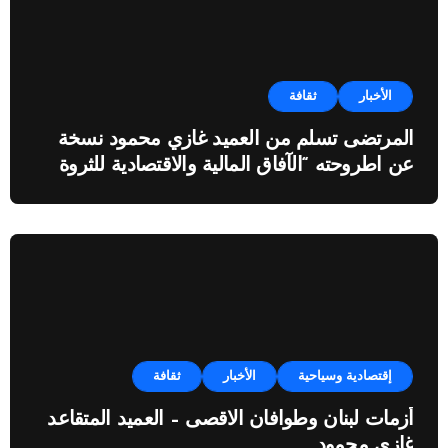
الأخبار
ثقافة
المرتضى تسلم من العميد غازي محمود نسخة
عن اطروحته “الآفاق المالية والاقتصادية للثروة
النفطية”
إقتصادية وسياحية
الأخبار
ثقافة
أزمات لبنان وطوافان الاقصى – العميد المتقاعد
غازي محمود