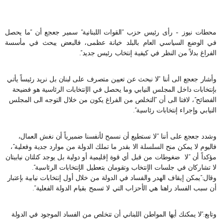
محطات نيوز – رأى رئيس حزب “القوات اللبنانية” سمير جعجع أن “ما يحصل
في الوضع السياسي العام بالبلد خيانة عظمى، فالبعض يبحث في مأسسة
الفراغ بدلاً من النظر في كيفية إنتخاب رئيس جديد”.
وأشار جعجع الى أننا “لا نبحث عن تعيين متصرف على لبنان بل نريد رئيساً يأتي
بإنتخابات داخل المجلس النيابي وما يحصل في الإنتخابات الرئاسية هو فضيحة
الفضائح”، لافتا الى أن “التخلص من الفراغ يكون من خلال التوجه الى المجلس
النيابي وإجراء إنتخابات رئاسية”.
وشدد جعجع على أننا “لا نستطيع أن نسمح لأنفسنا ضميرياً أن نغش العمال،
فاليوم لا يمكن منح السلسلة الا بقدر ما تملك الدولة من موارد جدية وفعلية”،
مؤكداً أن “لا ضغوطات من قبل أي قوة إقليمية أو دولية بل يوجد كتلتان نيابيتان
لا تشاركان في جلسات الإنتخاب وتقومان بتعطيل الإنتخابات الرئاسية”.
وقال:”يمكن إيقاف الهدر والفساد في الدولة من خلال أول إنتخابات نيابية بإعتبار
أن سبب الفساد راهنا هي الأحزاب التي لا تسمح بقيام الدولة الفعلية”.
وتابع:”لا يمكنك أيها المواطن اللبناني أن تتخلص من الفساد الموجود في الدولة