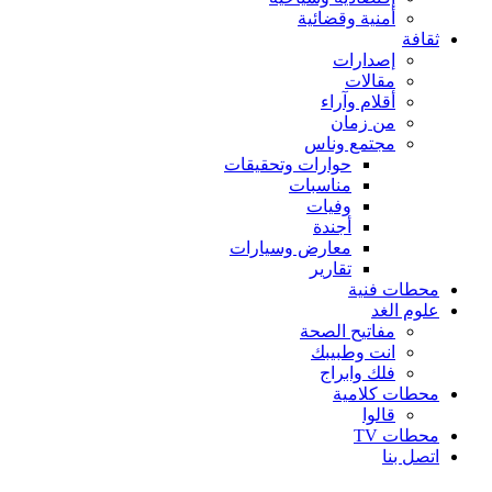
أمنية وقضائية
ثقافة
إصدارات
مقالات
أقلام وآراء
من زمان
مجتمع وناس
حوارات وتحقيقات
مناسبات
وفيات
أجندة
معارض وسيارات
تقارير
محطات فنية
علوم الغد
مفاتيح الصحة
انت وطبيبك
فلك وابراج
محطات كلامية
قالوا
محطات TV
اتصل بنا