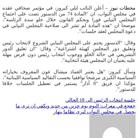
محطات نيوز –
أعلن النائب ايلي كيروز، في مؤتمر صحافي عقده
في مجلس النواب، ان “المادة 74 من الدستور نصت على اجتماع
المجلس النيابي فورا وبحكم القانون خلال خلو سدة الرئاسة”،
موضحا ان “هذه المادة لم تشر الى صلاحية المجلس النيابي في
دعوة المجلس لعقد جلسات”.
وقال: “الدستور يحتم على المجلس النيابي الشروع لانتخاب رئيس
وتعليق دور المجلس كهيئة اشتراعية”، وقال: “ان تعليق الدور
التشريعي في حالة الخلو ووجوب انتخاب رئيس دون فرض مهلة
عليه يعنيان ان المجلس هيئة انتخابية”.
وسأل كيروز: “هل يعتبر العماد ميشال عون المعروف بخياراته
السياسية الكبرى مرشحا توافقيا بحسب التقاليد السياسية اللبنانية”،
مؤكدا ان فريق “8 أذار” يستمر في تعطيل الجلسات خلافا
للدستور”.
تصفّح
جلسة انتخاب الرئيس الى 18 الحالي
جعجع في معراب: اليوم يوم حزين من جديد ويكفي ان نرى ما
المقالات
يحصل في مجلس النواب لنرى نظاما ينهار