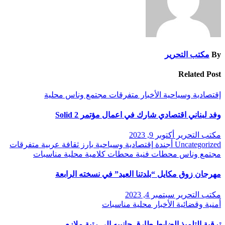
By
مكتب التحرير
Related Post
إقتصادية وسياحية
الأخبار
متفرقات
مجتمع وناس
محلية
وفد لبناني اقتصادي شارك في اعمال مؤتمر Solid 2
مكتب التحرير
أكتوبر 9, 2023
Uncategorized
أجندة
إقتصادية وسياحية
بارز
ثقافة
عربية
متفرقات
مجتمع وناس
محطات فنية
محطات كلامية
محلية
مناسبات
مهرجان زوق مكايل “بلدتنا العيد” في نسخته الرابعة
مكتب التحرير
سبتمبر 4, 2023
أمنية وقضائية
الأخبار
محلية
مناسبات
ترقية التلميذ الضابط طارق جانبيه الى رتبة ملازم