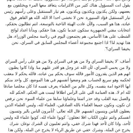
يقول انت المسؤول. هناك كثير من الالتزامات يتعاقد معها المرء ويختلفون مع
بعضهم، ولكن يكذبون ويكذبون ويكذبون، هم تيار المستقبل وعلى رأسهم رئيس
تيار المستقبل فؤاد السنيورة. نحن لا نخشى احدا الا الله. الله هو القاهر فوق
عباده، هذا هو السبب، والآن عادت الهيئة الناخبة بالتوسعة، انتم تطالبون بحقكم،
انتخابات مفتي الجمهورية ستكون عندما تكون، هذا حقكم، وبدأنا اعداد لوائح
الشطب على هذا الأساس، هم يجتمعون اليوم في رئاسة مجلس الوزراء، هل
هذا تهديد لنا؟ اذا اجتمع مجموعة أعضاء المجلس السابق في السراي، نحن
يخيفنا السراي؟”.
أضاف: “لا يخيفنا السراي ولا من هو في السراي ولا من هو على رأس السراي
ولا من يحمي السراي، لأن الله عز وجل هو اقدر عليهم منا. واذا كانوا يظنون
انهم هم الذين يقدرون الأمور فالله سوف يحكم بين عباده، فالله يحكم لا معقب
لحكمه وهو سريع الحساب. هم وضعوا أنفسهم في هذا الموضع، كل واحد منكم
ايها الاخوة امة بنفسه، وكل عالم من العلماء يعرف نفسه اذا كان مخلصا صادقا
لله ام لا، هذه العمامة التي على الرأس اطلاقا ليست هي الحكم، الحكم لله
والعمل بنية القلب وقد حذر ائمتنا وعلماؤنا سابقا من علماء السوء. نحن نرفض
ان نكون، ونكون جميعا العلماء بالله الصادقين، العلماء لله، وليس العلماء الذين
يعظون الناس وينسون انفسهم. قال الله تعالى: “أتأمرون الناس بالبر وتنسون
انفسكم وانتم تتلون الكتاب افلا تعقلون”. كونوا علماء لله، كونوا علماء لله وليس
لأحد، واذا كان لأحد فهذا شرك خفي، وانتم تعلمون ان الشرك نوعان: شرك
يخرج عن الملة، وشرك خفي عن طريق الرياء لا يخرج عن الملة، ولكن هذا