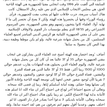
السابقة التي ألغيت عام 1996 وقت انتخابي مفتيا للجمهورية هي الهيئة الناخبة
الحق، هي مجلس الانتخاب الإسلامي الذي نص عليه رجال الاستقلال، كانت
هناك أسباب سريعة، جرت خلافات عليها لم ينتخب مفت للجمهورية، فرأى
رؤساء الوزراء وقتها أن يختصروا هذه الهيئة. ولكن لا يصح أن تختصر إلى ما لا
نهاية. أولا، العلماء كانوا ينتخبون رئيسهم وهو مفتي الجمهورية، بنص المرسوم
الاشتراعي رقم 18/55 الذي ينظم مؤسسات دار الفتوى والاوقاف الإسلامية
ينص على أن مفتي الجمهورية اللبنانية هو الرئيس الديني المباشر لجميع العلماء
المسلمين، كل من يحمل شهادة شرعية عالية، ولو لم يكن موظفا وظيفة دينية،
بهذا النص كان معمولا به سابقا”.
أضاف: “وبعد اختصار هذه الهيئة أصبح عدد العلماء الذين يشاركون في انتخاب
مفتي الجمهورية حوالي 35 أو 37 عالما بعد أن كان كل من يحمل شهادة
شرعية عالية، واليوم العلماء الذين يحملون هذه الشهادات يقارب عددهم حوالي
1000 أو 1500 ربما أكثر، فقط 35 أو 37 عالما الذين هم قضاة الشرع
والمفتين، قضاة الشرع حوالي 25 أو 27 لوجود شغور، والمفتون وعددهم حوالي
7 تقريبا الآن لوجود شغور. فنحن اتجهنا إلى توسعة الهيئة الناخبة وإعادة الأمور
إلى نصابها وهذا حقكم، وهذه أمانة أسلمكم إياها، ربما إن قضى الله سبحانه
وتعالى أن نجتمع اجتماعا آخر لوداع في اجتماع أكبر ان شاء الله. انا اسلم هذه
الأمانة بداية لهذا الاجتماع الكبير، ثم ربما يكون هناك اجتماع اكبر ان شاء الله
سبحانه وتعالى، الأمانة بايديكم، لا تدعوا أحدا يصادر قرار دار الفتوى، انا لم
اختلف معهم، وعندما أقول معهم انتم تعرفون من هم، لقد احببته سابقا، ولقد