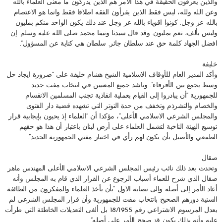
والذين يعرفون الحقيقة في هذا الامر هم الذين يدركون ما معنى العلماء بالله
وعن الله ولله، ليس فقط الذين يقرأون الفقه اطلاقا فقط وانما هو الاعتصام
بالله عز وجل. كونوا اقوياء بالله عز وجل عند ذلك يكون الواحد منكم بمليون
وليس بألف، نعم بمليون. وقد قال سيدنا ونبينا محمد صلى الله عليه وسلم: إن
افضل الجهاد كلمة حق عند سلطان جائر. سلطان هي كناية عن المسؤول”.
خليفة
وأكد المدير العام للأوقاف الاسلامية الشيخ هشام خليفة على “ضرورة ايجاد حل
وسط يجمع بين الأفرقاء”. وناشد جميع المعنيين في انتخاب مفت جديد
للجمهورية “أن يبادروا إلى القيام بعملية انقاذية تجنب المسلمين الانقسام
والخصام والتشرذم وتخفف من حدة التوتر التي تشهده قضية دار الفتوى
والمجلس الشرعي الاسلامي الأعلى”، مؤكدا أن “العلماء إذ يحيون بإيجابية قرار
توسيع الهيئة الناخبة لتشمل العلماء على أرض لبنان باعتبار أن هذا هو حقهم
الطبيعي والأصيل بأن يكون لهم رأي في اختيار مفتي الجمهورية الجديد”.
صقال
وتحدث بعد ذلك نائب رئيس المجلس الشرعي الاسلامي الأعلى المهندس ماهر
صقال الذي شرح للعماء أسباب الرجوع عن القرار الذي قام به المجلس وأنه
أعاد الأمر إلى أصله وإلى نصابه الاول “بأن يأخذ العلماء والمفكرون من الطائفة
السنية دورهم الصحيح بانتخاب مفت للجمهورية وأن قرار المجلس الشرعي لم
يعدل المرسوم الاشتراعي رقم 18/1955 بل ألغى التعديلات الخاطئة التي طرأت
عليه وأنه بذلك يكون قد صحح الأمر على أصله”.