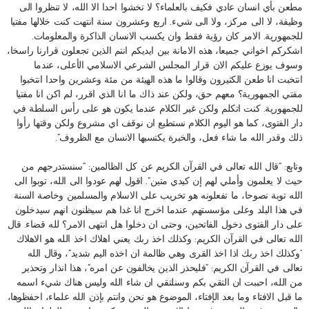
مطعن بأي انسان عادي فكيف بالعلماء؟ لا تخشوا احدا الا الله، لا تنظروا الى
وظيفة، لا الى مركز، ولا الى شيء. اربع وعشرون سنة انتهت كنت خلالها مفتيا
للجمهورية. الامر كان رؤية فقط وان يكسب الانسان الذاكرة والمعلومات.
اشكركم اخواني جميعا، هذه الامانة بين ايديكم انتم الذين تجعلون قرارنا راسخا،
وسوف يوزع عليكم الان قرار المجلس الشرعي الاسلامي الأعلى، عندما
انتخبت انا طعن الكثيرون وقالوا ما هذه الهيئة من مئة وعشرين واحدا انتخبوا
مفتي الجمهورية؟ معهم حق، ولكن عند ذاك ما انا الذي اقرر، لم اكن انا مفتيا
للجمهورية. كنت اتكلم ولكن غير الكلام عندما يكون هو على رأس السلطة في
دار الفتوى، كما هو اليوم الكلام نستطيع ان نوقف اي مشروع ولكن وقتها رأوا
ذلك وقدر الله ما شاء فعل، والخبرة يكتسبها الانسان مع الظروف”.
وتابع: “قال الله تعالى في القرآن الكريم عن كل الظالمين: “سنستدرجهم من
حيث لا يعلمون وأملي لهم إن كيدي متين”. اقول لهم عودوا الى الله، توبوا الى
الله توبة نصوحا، ما تفعلونه هو تخريب على الاسلام والمسلمين وخاصة السنة
في هذا البلد وعلى مؤسستهم. عندما اخرج انا غدا هم سيظنون انهم سيدخلون
على دار الفتوى دخول الفاتحين، وحتى ان دخلوا هل انتهى الامر؟ لله قضاء. قال
الله تعالى في القرآن الكريم: وكذلك اخذ ربك يعني اهلاك اخذ الله هو الاهلاك
“وكذلك اخذ ربك اذا اخذ القرى وهي ظالمة ان اخذه اليم شديد”، وقال الله
تعالى في القرآن الكريم: “فليحذر الذين يخالفون عن امره”، هذا انذار وتحذير
من الله، احببت ان التقي بكم وسنلتقي ان شاء الله وليس هناك شيء اسمه
ما قبل الافتاء وما بعد الإفتاء، الموضوع هو نحن وانتم بإذن الله علماء، احفظوها،