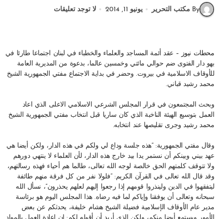
By مكتب التحرير
يونيو 11, 2014
لا توجد تعليقات
محطات نيوز –
عقد أئمة المساجد والعلماء والخطباء في لبنان اجتماعا طارئا في
بهو دار الفتوى ضم حوالي مائتي وخمسين عالما، بدعوة من المديرية العامة
للأوقاف الاسلامية في بيروت. وحضر في بداية الاجتماع مفتي الجمهورية الشيخ
محمد رشيد قباني.
وبحث المجتمعون في قرار المجلس الشرعي الاسلامي الاعلى الذي اعاد
العمل بتوسيع الهيئة الناخبة الذي كان ساريا قبل انتخاب مفتي الجمهورية الشيخ
محمد رشيد وجرى تقليصها عند انتخابه.
وقال مفتي الجمهورية: “هذه جلسة وداع لي ولكم في هذه الدار، ولكن أيضا هي
عهد بيني وبينكم أن نستمر يدا بيد خارج هذه الدار، لأن العلماء لا ينتهي دورهم
ولا تتوقف كلمتهم الحق خالصة لوجه الله تعالى، طالما هم أحياء فهذه رسالتهم،
وقد قال الله تعالى في القرآن الكريم: “فلولا نفر من كل فرقة منهم طائفة
ليتفقهوا في الدين ولينذروا قومهم إذا رجعوا إليهم لعلهم يحذرون”، نسأل الله
سبحانه وتعالى أن يوفقنا وإياكم لما فيه رضاه. هذا المجلس اليوم هو برئاسة
مدير عام الأوقاف الإسلامية فضيلة الشيخ هشام خليفة، يحدثكم عن بعض
الأمور ويستمع أيضا منكم، ولكن الذي أريد أن أقوله لكم: إن إعادة العمل بالمواد