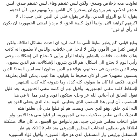
تعاونت معه بإخلاص وصدق، ولكن ليس عندهم وفاء، ليس عندهم صدق، ليس
عندهم اخلاص، هم يريدون ان يسخروا كل الناس، ولا يهمهم دين، لأن احدهم
يقول: انا مع الزواج المدني، والآخر يقول: خلي لي الدين على جنب؛ انا لا
اكرههم كراهية الان، وانما أقول كلمة الحق، لا يريدوا لمفتي الجمهورية ان يكون
له رأي او قول”.
وتابع قباني: “لم يظهر سابقا لأنني ما كنت اريد ان احدث مشاكل اطلاقا، ولكن
ارفض كثيرا من الأمور، ولكن لا ادخل في خلافات، والناس لا يعلمون انه كانت
هناك خلافات، خلافات بالتشاور وابداء الرأي برأيي لا تحتاج الى إشكالات، وحتى
رأيي اليوم لا يحتاج الى اشكال، هم الذين يثيرون الإشكالات، هم الذين يسبون،
وهم الذين يشتمون في صحفهم، هؤلاء هم الذين يمثلون المسلمين السنة؟ الذين
يشتمون مفتيهم؟ حتى لو كان صحيحا ما يقولون، هذا عيب، يمكن الحل بطريقة
أخرى، فكيف اذا كان ما يقولونه كله كذبا، وما يثيرونه كله كذب للتشهير
لإسقاط كلمة مفتي الجمهورية، وأقول لهم ان كلمة مفتي الجمهورية -بعد قليل
نقول السابق ان أحياني الله عز وجل- ستكون اقوى واقدر مما انا في هذا
المنصب، لأن ليس هذا المنصب الذي يعطيني القوة ابدا، الذي يعطي القوة هو
الله الذي خلق، وهو الذي يحيي ويميت. هم لو قبلوا مني بأن يغلقوا هذه
التعديلات التي تقلص صلاحيات مفتي الجمهورية، لو قبلوا مني هذا الامر، ولو
قبلوا انتخاب مجلس شرعي جديد، هم بالتوافق مع الجميع، ما كان هناك مشكلة
اطلاقا. هم يعطلون انتخابات المجلس الشرعي منذ عام 2009، هم تيار
المستقبل ورئيس تيار المستقبل الذي هو فؤاد السنيورة. وأقول فؤاد السنيورة