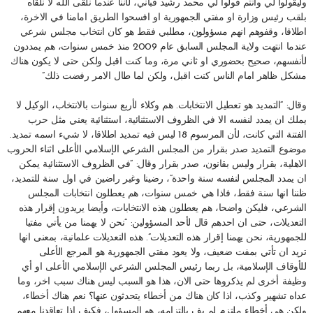
وليقولوا لي وانتم قولوا لي محمد رشيد قباني، لأننا عندما نلقى الله لا نلقاه
بلقب رئيس وزارة او مفتي الجمهورية او افسحوا الطريق امامنا في الاخرة،
اطلاقا، وقفوهم انهم مسؤولون، مطلبي فقط هو كان انتخاب مجلس شرعي
عندما انتهت ولاية المجلس السابق عام 2009 منذ خمس سنوات، هم يمددون
لأنفسهم، صحيح بحضوري او ثاني مرة، وما كنت اقبل ولكن حتى لا يكون هناك
مشكل ظاهر امام الناس كنت اقبل، ولكن لما طال الامر رفضت ذلك”
وقال: “التمديد هو تعطيل الانتخابات. هم وكلاء لأربع سنوات بالانتخاب، الوكيل لا
يملك ان يمدد لنفسه الا في الظروف الاستثنائية، استثنائية يعني مثل حرب
الفتنة التي كانت، لأن المرسوم 18 ليس فيه تمديد اطلاقا، لا شيء اسمه تمديد.
موضوع التمديد صدر بقرار من المجلس الشرعي الإسلامي الأعلى اثناء الحروب
الاهلية، بقرار وليس بقانون، صدر بقرار وقال: “في الظروف الاستثنائية يمكن
ان يمدد المجلس لنفسه سنة واحدة”، رضينا وغير راضين في اول سنة للتمديد،
ظننا انها سنة فقط، فاذا هي خمس سنوات، هم يعطلون انتخابات المجلس
الشرعي، فليكن واضحا، هم يعطلون هذه الانتخابات، وأيضا يريدون إقرار هذه
التعديلات، حتى ان احدهم قال لأحد المسؤولين: “نحن لا يهمنا من يأتي مفتيا
للجمهورية، نحن يهمنا إقرار هذه التعديلات”. هذه التعديلات علمانية، بمعنى انها
تريد ان تأتي بمفت ضعيف، ولا يعود مفتي الجمهورية هو المرجع الأعلى
للأوقاف الإسلامية، بل ربما رئيس المجلس الشرعي الإسلامي الأعلى او أي
وظيفة أخرى لم يذكروها حتى الان، هذا هو السبب ليس هناك سبب اخر، وما
عداه تشهير وكذب، اذا كان هناك من أخطاء يتحدثون عنها؟ نعم هناك أخطاء،
ولكن هي أخطاء ملتزم لم يف بالتزامه، هو المسؤول، فكيف اذا تعاقدنا معهم