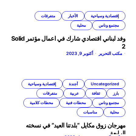
إقتصادية وسياحية
الأخبار
متفرقات
مجتمع وناس
محلية
وفد لبناني اقتصادي شارك في اعمال مؤتمر Solid
2
مكتب التحرير
أكتوبر 9, 2023
Uncategorized
أجندة
إقتصادية وسياحية
بارز
ثقافة
عربية
متفرقات
مجتمع وناس
محطات فنية
محطات كلامية
محلية
مناسبات
مهرجان زوق مكايل “بلدتنا العيد” في نسخته
الرابعة