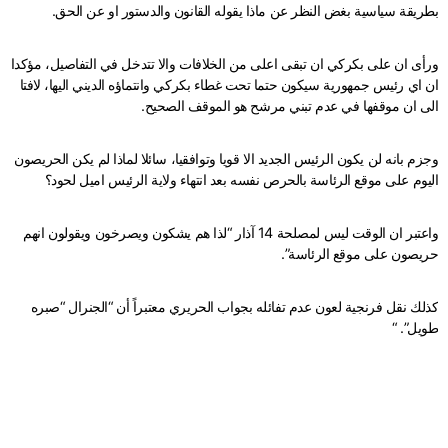
بطريقة سياسية بغض النظر عن ماذا يقوله القانون والدستور او عن الحق.
ورأى ان على بكركي ان تبقى اعلى من الخلافات والا تتدخل في التفاصيل، مؤكدا
ان اي رئيس جمهورية سيكون حتما تحت غطاء بكركي وانتماؤه الديني اليها، لافتا
الى ان موقفها في عدم تبني مرشح هو الموقف الصحيح.
وجزم بانه لن يكون الرئيس الجديد الا قويا وتوافقيا، سائلا لماذا لم يكن الحريصون
اليوم على موقع الرئاسة بالحرص نفسه بعد انتهاء ولاية الرئيس اميل لحود؟
واعتبر ان الوقت ليس لمصلحة 14 آذار “لذا هم يشكون ويصرخون ويقولون انهم
حريصون على موقع الرئاسة”.
كذلك نقل فرنجية لعون عدم تفائله بجواب الحريري معتبراً أن “الجنرال “صبره
طويل”. “