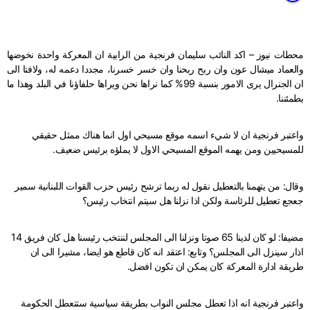
محطات نيوز – اكد النائب سليمان فرنجية من الرابية ان المعركة واحدة نخوضها
والعماد ميشال عون وان ربح ربحنا وان خسر خسرنا، مجددا دعمه له، ولافتا الى
ان الجنرال يرى الامور بنسبة 99% كما نراها نحن ويراها حلفاؤنا في البلد وهذا ما
يطمئننا.
واعتبر فرنجية ان لا شيء اسمه موقع مسيحي اول انما هناك ممثل حقيقي
للمسيحيين ومن يهمه الموقع المسيحي الاول لا يملؤه برئيس ضعيف.
وقال: من يتهمنا بالتعطيل نقول له ربما ترشح رئيس حزب القوات اللبنانية سمير
جعجع تعطيل للرئاسة ولكن اذا نزلنا هل سيتم انتخاب رئيس؟
مضيفا: لو كان لدينا 65 صوتا ونزلنا الى المجلس لننتخب رئيسنا هل كان فريق 14
اذار سينزل الى المجلس؟ وتابع: اعتقد انه كان قاطع هو ايضا، مشيرا الى ان
طريقة ادارة المعركة كان يمكن ان تكون افضل.
واعتبر فرنجية انه اذا تعطل مجلس النواب بطريقة سياسية ستتعطل الحكومة