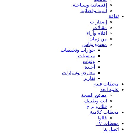
إقتصادية وسياحية
أمنية وقضائية
ثقافة
إصدارات
مقالات
أقلام وآراء
من زمان
مجتمع وناس
حوارات وتحقيقات
مناسبات
وفيات
أجندة
معارض وسيارات
تقارير
محطات فنية
علوم الغد
مفاتيح الصحة
انت وطبيبك
فلك وابراج
محطات كلامية
قالوا
محطات TV
اتصل بنا