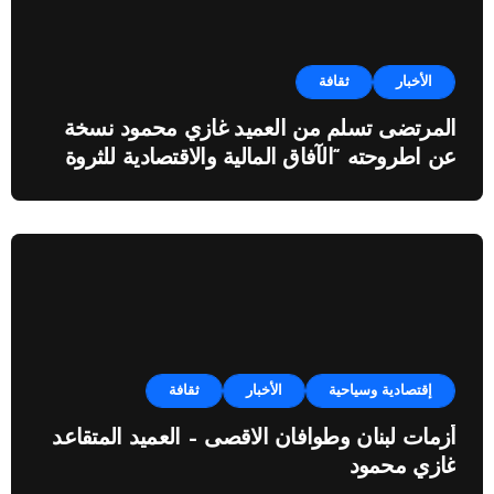
الأخبار
ثقافة
المرتضى تسلم من العميد غازي محمود نسخة
عن اطروحته “الآفاق المالية والاقتصادية للثروة
النفطية”
إقتصادية وسياحية
الأخبار
ثقافة
أزمات لبنان وطوافان الاقصى – العميد المتقاعد
غازي محمود