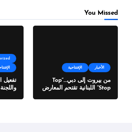
You Missed
rized
الأخبار
الإفتتاحية
الإفتتاح
من بيروت إلى دبي…”Top
تفعيل ا
Stop” اللبنانية تقتحم المعارض
واللجنة
الدولية