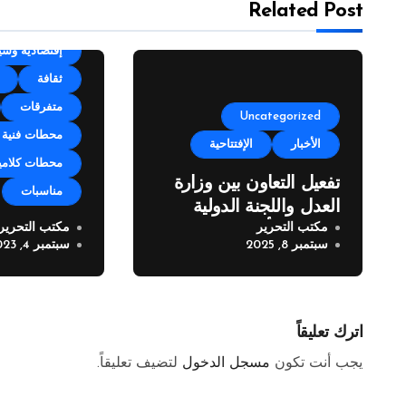
Related Post
categorized
إقتصادية وسي
ثقافة
متفرقات
Uncategorized
محطات فنية
الأخبار
الإفتتاحية
محطات كلامي
تفعيل التعاون بين وزارة
مناسبات
العدل واللجنة الدولية
مكتب التحرير
مكتب التحرير
للصليب الأحمر
مهرجان زوق 
سبتمبر 8, 2025
سبتمبر 4, 2023
العيد” في نس
اترك تعليقاً
يجب أنت تكون
مسجل الدخول
لتضيف تعليقاً.