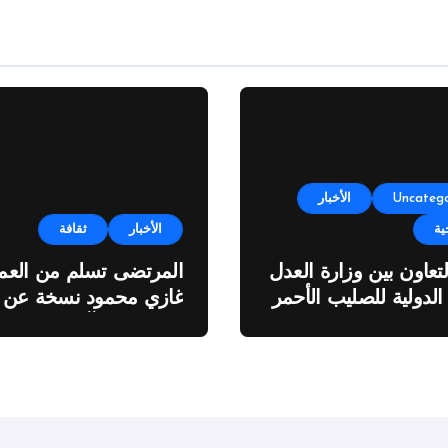
Uncatego
الأخبار
ية
الأخبار
ثقافة
لتعاون بين وزارة العدل
المرتضى تسلم من العمي
 الدولية للصليب الأحمر
غازي محمود نسخة عن
اطروحته “الآفاق المالية
والاقتصادية للثروة النفطي