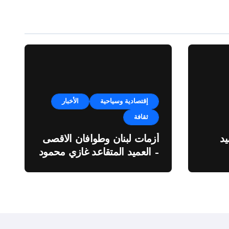
إقتصادية وسياحية
الأخبار
ثقافة
د
أزمات لبنان وطوافان الاقصى
– العميد المتقاعد غازي محمود
ة”