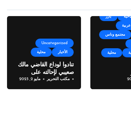
Un
أجندة
احية
بارز
عربية
مجتمع وناس
Uncategorized
الأخبار
محلية
ة
محلية
تنادوا لوداع القاضي مالك
صعيبي لإحالته على
مكايل “بلدتنا
مكتب التحرير
مايو 2, 2023
التقاعد
خته الرابعة