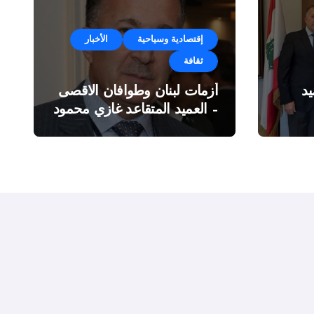
إقتصادية وسياحية
الأخبار
ثقافة
د
أزمات لبنان وطوافان الاقصى
– العميد المتقاعد غازي محمود
ة”