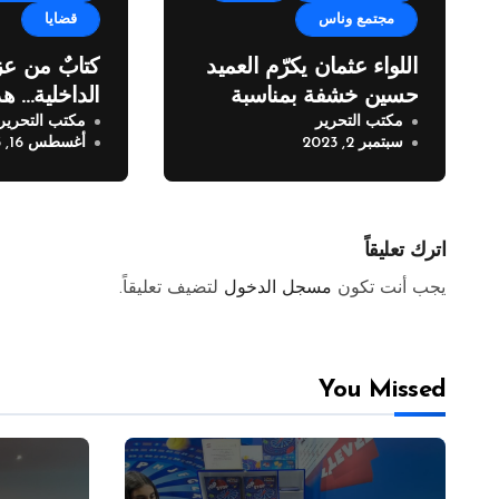
مجتمع وناس
قضايا
اللواء عثمان يكرّم العميد
كتابٌ من عز
حسين خشفة بمناسبة
الداخلية… هذ
مكتب التحرير
مكتب التحرير
انتهاء خدمته في قوى
سبتمبر 2, 2023
أغسطس 16, 2023
الأمن الداخلي
اترك تعليقاً
يجب أنت تكون
مسجل الدخول
لتضيف تعليقاً.
You Missed