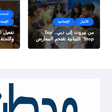
rized
الأخبار
الإفتتاحية
الإفتتاح
من بيروت إلى دبي…”Top
تفعيل ا
Stop” اللبنانية تقتحم المعارض
واللجنة
الدولية