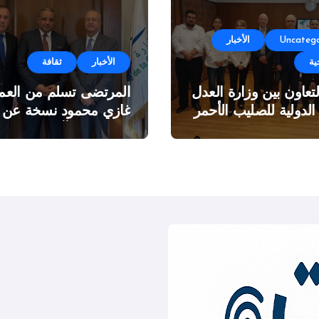
Uncatego
الأخبار
ية
الأخبار
ثقافة
لتعاون بين وزارة العدل
المرتضى تسلم من العمي
 الدولية للصليب الأحمر
غازي محمود نسخة عن
اطروحته “الآفاق المالية
والاقتصادية للثروة النفطي