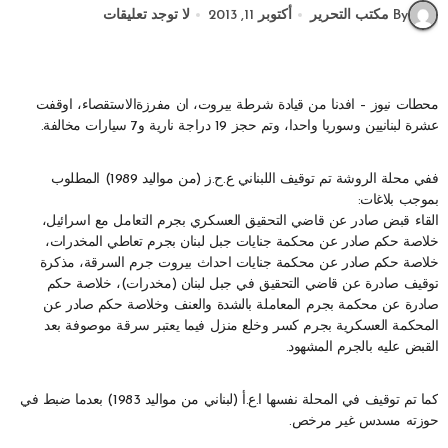
By مكتب التحرير
أكتوبر 11, 2013
لا توجد تعليقات
محطات نيوز – افدنا من قيادة شرطة بيروت، ان مفرزةالاستقصاء، اوقفت
عشرة لبنانيين وسوريا واحدا، وتم حجز 19 دراجة نارية و7 سيارات مخالفة.
ففي محلة الروشة تم توقيف اللبناني ع.ح.ز (من مواليد 1989) المطلوب
بموجب بلاغات:
القاء قبض صادر عن قاضي التحقيق العسكري بجرم التعامل مع اسرائيل،
خلاصة حكم صادر عن محكمة جنايات جبل لبنان بجرم تعاطي المخدرات،
خلاصة حكم صادر عن محكمة جنايات احداث بيروت جرم السرقة، مذكرة
توقيف صادرة عن قاضي التحقيق في جبل لبنان (مخدرات)، خلاصة حكم
صادرة عن محكمة بجرم المعاملة بالشدة والعنف وخلاصة حكم صادر عن
المحكمة العسكرية بجرم كسر وخلع منزل فيما يعتبر سرقة موصوفة بعد
القبض عليه بالجرم المشهود.
كما تم توقيف في المحلة نفسها ا.ع.أ (لبناني من مواليد 1983) بعدما ضبط في
حوزته مسدس غير مرخص.