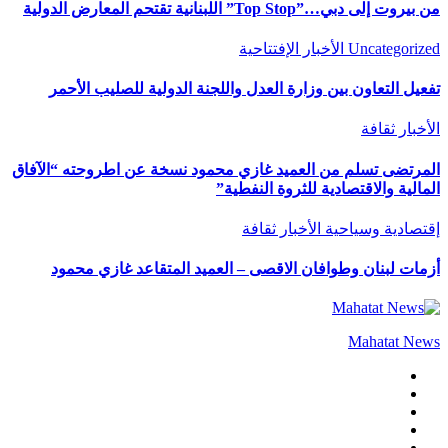
من بيروت إلى دبي…”Top Stop” اللبنانية تقتحم المعارض الدولية
Uncategorized
الأخبار
الإفتتاحية
تفعيل التعاون بين وزارة العدل واللجنة الدولية للصليب الأحمر
الأخبار
ثقافة
المرتضى تسلم من العميد غازي محمود نسخة عن اطروحته “الآفاق
المالية والاقتصادية للثروة النفطية”
إقتصادية وسياحية
الأخبار
ثقافة
أزمات لبنان وطوافان الاقصى – العميد المتقاعد غازي محمود
Mahatat News