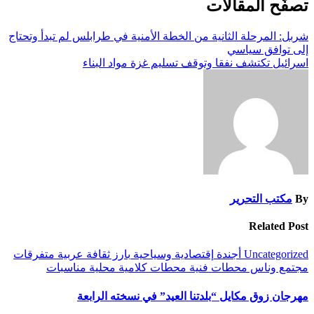
تصفّح المقالات
شربل: المرحلة الثانية من الخطة الأمنية في طرابلس لم تبدأ وتحتاج
إلى توافق سياسي
اسرائيل تكتشف نفقا وتوقف تسليم غزة مواد البناء
By
مكتب التحرير
Related Post
Uncategorized
أجندة
إقتصادية وسياحية
بارز
ثقافة
عربية
متفرقات
مجتمع وناس
محطات فنية
محطات كلامية
محلية
مناسبات
مهرجان زوق مكايل “بلدتنا العيد” في نسخته الرابعة