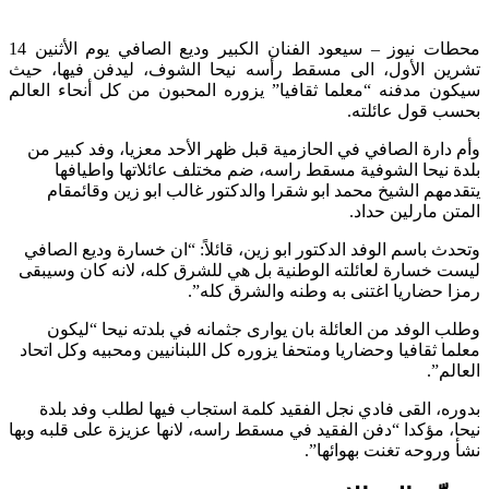
محطات نيوز – سيعود الفنان الكبير وديع الصافي يوم الأثنين 14
تشرين الأول، الى مسقط رأسه نيحا الشوف، ليدفن فيها، حيث
سيكون مدفنه “معلما ثقافيا” يزوره المحبون من كل أنحاء العالم
بحسب قول عائلته.
وأم دارة الصافي في الحازمية قبل ظهر الأحد معزيا، وفد كبير من
بلدة نيحا الشوفية مسقط راسه، ضم مختلف عائلاتها واطيافها
يتقدمهم الشيخ محمد ابو شقرا والدكتور غالب ابو زين وقائمقام
المتن مارلين حداد.
وتحدث باسم الوفد الدكتور ابو زين، قائلاً: “ان خسارة وديع الصافي
ليست خسارة لعائلته الوطنية بل هي للشرق كله، لانه كان وسيبقى
رمزا حضاريا اغتنى به وطنه والشرق كله”.
وطلب الوفد من العائلة بان يوارى جثمانه في بلدته نيحا “ليكون
معلما ثقافيا وحضاريا ومتحفا يزوره كل اللبنانيين ومحبيه وكل اتحاد
العالم”.
بدوره، القى فادي نجل الفقيد كلمة استجاب فيها لطلب وفد بلدة
نيحا، مؤكدا “دفن الفقيد في مسقط راسه، لانها عزيزة على قلبه وبها
نشأ وروحه تغنت بهوائها”.