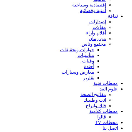
إقتصادية وسياحية
أمنية وقضائية
ثقافة
إصدارات
مقالات
أقلام وآراء
من زمان
مجتمع وناس
حوارات وتحقيقات
مناسبات
وفيات
أجندة
معارض وسيارات
تقارير
محطات فنية
علوم الغد
مفاتيح الصحة
انت وطبيبك
فلك وابراج
محطات كلامية
قالوا
محطات TV
اتصل بنا