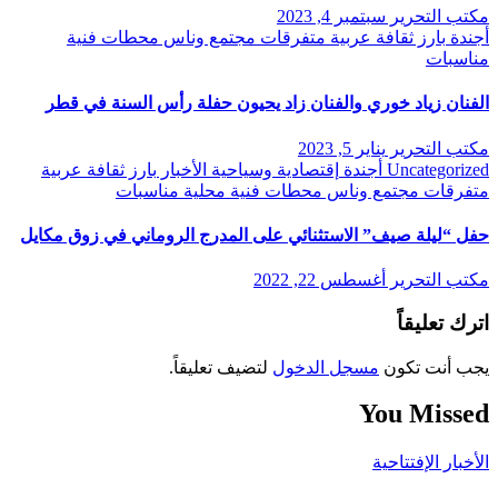
مكتب التحرير
سبتمبر 4, 2023
أجندة
بارز
ثقافة
عربية
متفرقات
مجتمع وناس
محطات فنية
مناسبات
الفنان زياد خوري والفنان زاد يحيون حفلة رأس السنة في قطر
مكتب التحرير
يناير 5, 2023
Uncategorized
أجندة
إقتصادية وسياحية
الأخبار
بارز
ثقافة
عربية
متفرقات
مجتمع وناس
محطات فنية
محلية
مناسبات
حفل “ليلة صيف” الاستثنائي على المدرج الروماني في زوق مكايل
مكتب التحرير
أغسطس 22, 2022
اترك تعليقاً
يجب أنت تكون
مسجل الدخول
لتضيف تعليقاً.
You Missed
الأخبار
الإفتتاحية