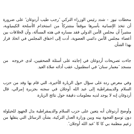
محطات نيوز – شدد رئيس الوزراء التركي ”رجب طيب أردوغان” على ضرورة
أن تتخذ الإنسانية بأسرها موقفاً مشتركاً من استخدام الأسلحة الكيمياوية،
مشيراً أن مجلس الأمن الدولي فقد مساره في هذه المسألة، وأن الخلافات بين
أعضاء مجلس الأمن دائمي العضوية، أدت إلى اخفاق المجلس في اتخاذ قرار
بهذا الشأن.
جاءت تصريحات أردوغان في إجابته على أسئلة الصحفيين، لدى خروجه من
مسجد ”معمار سنان” في اسطنبول، عقب أدائه صلاة العيد.
وفي معرض رده على سؤال حول الزيارة الأخيرة، التي قام بها وفد من حزب
السلام والديمقراطية إلى عبد الله أوجلان في سجنه بجزيرة إمرالي، قال
أردوغان إنه لا يوجد لديه معلومات دقيقة حول نتائج الزيارة.
وأوضح أردوغان أنه يتعين على حزب السلام والديمقراطية بذل الجهود للحيلولة
دون توسع الفجوة بينه وبين وزارة العدل التركية، بشأن الرسائل التي ينقلها من
زعيم منظمة بي كا كا ”عبد الله أوجلان”.