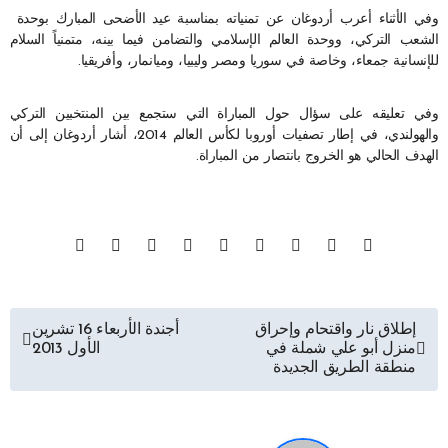
وفي الأثناء أعرب أردوغان عن تمنياته بمناسبة عيد الأضحى المبارك بوحدة
الشعب التركي، ووحدة العالم الإسلامي والتضامن فيما بينه، متمنياً السلام
للإنسانية جمعاء، وخاصة في سوريا ومصر وليبيا، وميانمار، وأفريقيا.
وفي تعليقه على سؤال حول المباراة التي ستجمع بين المنتخبين التركي
والهولندي، في إطار تصفيات أوروبا لكأس العالم 2014، أشار أردوغان إلى أن
الهدف الحالي هو الخروج بانتصار من المباراة.
تصفّح
إطلاق نار واقتحام وإحراق
أجندة الأربعاء 16 تشرين
منزل أبو علي شملة في
الأول 2013
المقالات
منطقة الطريق الجديدة