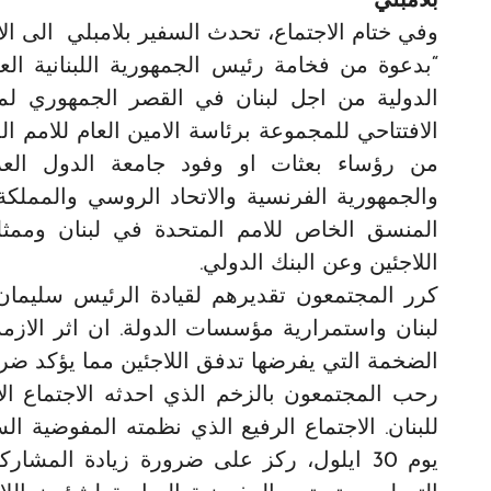
بلامبلي
وفي ختام الاجتماع، تحدث السفير بلامبلي الى الا
“بدعوة من فخامة رئيس الجمهورية اللبنانية ا
الدولية من اجل لبنان في القصر الجمهوري لمر
من رؤساء بعثات او وفود جامعة الدول العربي
والجمهورية الفرنسية والاتحاد الروسي والمملكة ا
المنسق الخاص للامم المتحدة في لبنان وممثل
اللاجئين وعن البنك الدولي.
كرر المجتمعون تقديرهم لقيادة الرئيس سليما
لبنان واستمرارية مؤسسات الدولة. ان اثر الازمة
الضخمة التي يفرضها تدفق اللاجئين مما يؤكد ضر
للبنان. الاجتماع الرفيع الذي نظمته المفوضية ا
يوم 30 ايلول، ركز على ضرورة زيادة المش