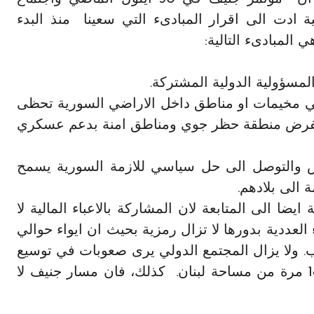
ة ادت الى اقرار المبادىء التي سعينا منذ البدء
ي المبادىء التالية:
لمسؤولية الدولية المشتركة.
 في مخيمات او مناطق داخل الاراضي السورية تحظى
ء لفرض منطقة حظر جوي ومناطق امنة بدعم عسكري
وض والتوصل الى حل سياسي للازمة السورية يسمح
 الى بلادهم.
ضا الى المتابعة لان المشاركة بالاعباء المالية لا
العددية بدورها لا تزال رمزية بحيث ان ايواء حوالي
سب. ولا يزال المجتمع الدولي يرى صعوبات في توسيع
الايواء داخل سوريا مع ان مساحتها هي اكبر بـ 18 مرة من مساحة لبنان. كذلك، فان مسار جنيف لا