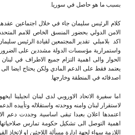
بسبب ما هو حاصل في سوريا.
كلام الرئيس سليمان جاء في خلال اجتماعين عقدهم
الامن الدولي بحضور المنسق الخاص للامم المتحدة 
اكد بلامبلي تقدير المجتمعين لقيادة الرئيس سليمان
واستمرارية مؤسسات الدولة مشددين على الضرورة 
الحوار والى اهمية التزام جميع الاطراف في لبنان ب
يعتمد فقط على الدعم المادي ولكن يحتاج ايضا الى مش
اصدقائه في المنطقة وخارجها.
اما سفيرة الاتحاد الاوروبي لدى لبنان انجيلينا ايخ
لاستقرار لبنان وامنه ووحدته واستقلاله وتأييده الدع
اعتمدها اعلان بعبدا تبقى اساسية. وجددت دعم ال
اهمية التوصل الى تشكيل حكومة تمارس صلاحياتها 
اللازمة سواء لجهة ادارة مسألة اللاجئين او لاتخاذ ال