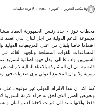
By مكتب التحرير
أكتوبر 18, 2013
لا توجد تعليقات
محطات نيوز – حدد رئيس الجمهورية العماد ميشال سليمان السبل الايلة لمتابعة تنفيذ خلاصات اجتماع
اهتماما خاصا بلبنان من اعلى المرجعيات الدولية و
المساعدات للقوات المسلحة وللجهد القائم في موا
السوريين. واذ دعا الى بذل جهود اضافية لتسريع عم
فانه نبه الى ان المشاركة بالاعباء المالية لا زالت غي
رمزية ولا يزال المجتمع الدولي يرى صعوبات في توسيع
كما اكد ان هذا الالتزام الدولي غير موقوف على 
وتعويض الضرر الذي لحق به جراء الازمة السورية ل
فقط ولكنها تمتد الى فترات لاحقة لدعم لبنان ومس