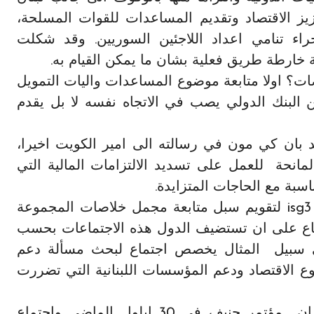
ز الاقتصاد وتقديم المساعدات للقوات المسلحة،
جراء تنامي اعداد اللاجئين السوريين. وقد شكلت
خارطة طريق فعلية بشان ما يمكن القيام به.
لاصات؟ اولا متابعة موضوع المساعدات واليات التمويل
ن البنك الدولي يصب في الاتجاه نفسه لا بل يقدم
سيد بان كي مون في رسالته الى امير الكويت اخيرا،
انحة للعمل على تسديد الالتزامات المالية التي
سبة مع الحاجات المتزايدة.
وثالثا، الدعوة الى عقد اجتماعات اخرى isg2 و isg3 لتقويم سبل متابعة مجمل خلاصات المجموعة
ماع على ان تستضيف الدول هذه الاجتماعات بحسب
ى سبيل المثال يخصص اجتماع لبحث مسألة دعم
 الاقتصاد ودعم المؤسسات اللبنانية التي تضررت
وهنا، اود ان اشير في موضوع اللاجئين، الى ان مؤتمر جنيف في 30 ايلول الماضي واجتماع