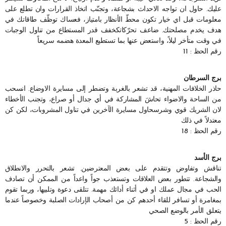
عليك. حاول ان تواجه الاحداث بشجاعة، وتجنّب اتخاذ القرارات وان تطلع على
معلومات قبل اي خيار تكون محطّ الأنظار بامتياز، فعساك توظّف طاقاتك في
هدف يخدم مصلحتك. ضاعف تحرّكاتكخفف قدر المستطاع من تناول الوجبات
في وقت متأخر ليلاً، واستعض عنها بما تستطيع المعدة هضمه سريعاً
رقم الحظ : 11
برج السرطان
حاذر الخلافات المهنية، قد تشعر بالغربة وتضطر إلى مسايرة الاوضاع. انسحب
من الساحة والاضواء تحاشَ المشاركة في أي جدال أو صراع، وتجنب الأخطاء
لان الشريك قوي وشرسحاول مسايرة الآخرين في تناول المشروبات، لكن كن
معتدلاً في ذلك
رقم الحظ : 18
برج الأسد
تناقش وتفاوض وتتقدم على بعض المعترضين. تشعر بالتحرر والانطلاق
والشجاعة. تتطور بعض العلاقات وتستعذب جواً واعداً من الممكن أن تصادف
الحب في مجال عملك او في أثناء أدائك مهمة. تتلقى دعوة وتلبيها، وربما تقوم
بمغامرة أو تسافر للقاء أحدهم كن من أصحاب الإرادات الصلبة وخصوصاً عندما
يتعلق الأمر بالوضع الصحي
رقم الحظ : 5