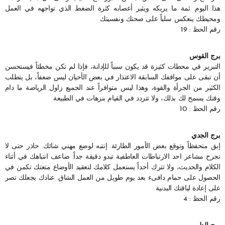
هذا اليوم. ثمة ما يربكه ويثير أعصابه كثرة الضغط الذي تواجهه في العمل
ومحيطك ينعكس سلباً على صحتك ونفسيتك
رقم الحظ : 19
برج القوس
التبرير في محطات كثيرة قد يكون سبباً للإدانة، فإذا لم تكن مخطئاً فيستحسن
أن تبقى على مواقفك السابقة الاعتذار في بعض الأحيان ليس ضعفاً، بل يتطلب
الكثير من الجرأة والقوة، وهذا ليس متوافراً عند الجميع زاول الرياضة ما دام
وقتك يسمح لك بذلك، ولا تتردد في القيام بنزهات في الطبيعة
رقم الحظ : 10
برج الجدي
إبق متحفظاً وتوقع بعض الأمور الطارئة. إنتبه لوضع مهني شائك. حاذر حتى لا
تجرح مشاعر احد الارتباطات العاطفية تبدو دقيقة جداً. ضاعف انتباهك في أثناء
الكلام والحديث، ولا تترك أحداً يستعمل كلامك لتعقيد الأوضاع متعتك تكمن في
الحصول على حمام دافىء بعد يوم طويل من العمل الشاق. عنادك يجعلك تصر
على إعادة لياقتك البدنية
رقم الحظ : 4