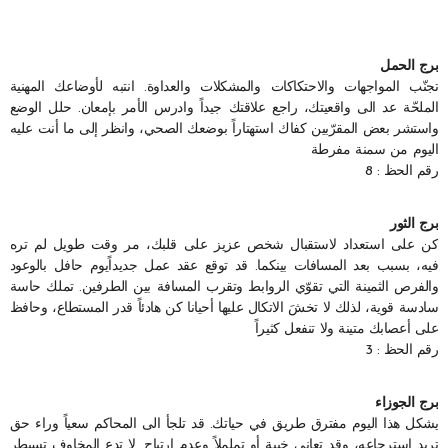
برج الحمل
تجنّب المواجهات والاحتكاكات والمشكلات والعداوة. انتبه لأوضاعك المهنية
الملحّة عد الى واقعيتك، راجع علاقتك جيداً وادرس الأمر بإمعان. حلل الوضع
واستشر بعض المقرّبين كفاك استهتاراً بوضعك الصحي، وانظر إلى ما أنت عليه
اليوم من سمنة مفرطة
رقم الحظ : 8
برج الثور
كن على استعداد لاستقبال شخص عزيز على قلبك، مر وقت طويل لم تره
فيه، بسبب بعد المسافات بينكما. قد توقع عقد عمل جديداًيوم حافل بالوعود
والفرص الثمينة التي تقوّي الروابط وتقرب المسافة بين الطرفين. تملك حاسة
سادسة قوية، لذلك لا تخشَ الاتكال عليها أحيانا كن هادئاً قدر المستطاع، وحافظ
على أعصابك متينة ولا تنفعل كثيراً
رقم الحظ : 3
برج الجوزاء
يشكل هذا اليوم مفترق طريق في حياتك. قد تلجأ الى المحاكم سعياً وراء حق
تريد استرجاعه، وقد تعاني خيبة أو تململاً وعدم ارتياح. لا تدع المخاوف تسيطر