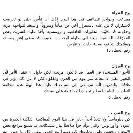
برج العذراء
مصاعب وحواجز تتضاعف في هذا اليوم. إيّاك أن تيأس. حتى لو تعرضت
لاستفزاز، لا ترد عليه باستفزاز آخر. كن متأنياً ومتروياً، واستعد لمواجهة مرنة
وحكيمة قد تخيّبك التطورات العاطفية والرومنسية. يأخذ عليك الشريك بعض
التصرّفات الماضية، ويعيد الى طاولة البحث ما اعتبرته قد مضى إعتنِ بنفسك
وسلامتك لئلا تقع ضحية حادث او عارض
رقم الحظ : 15
برج الميزان
الأجواء المستجدّة في العمل قد لا تكون مريحة، لكن حاول أن تتقبل الأمر لأنّ
التغيير مقبل لا محالة تمر بيوم من الحزن والقلق، لكن لا تدع ذلك يؤثر في
علاقتك بالشريك لأنه سيسعى إلى مساعدتك عليك هذا اليوم عدم مخالفة
التعليمات الطبية المطلوبة منك للمحافظة على صحتك
رقم الحظ : 6
برج العقرب
كن دبلوماسياً ولا تتحدَّ أحداً. حاذر في هذا اليوم المعاكسة الفلكية الكبيرة بين
“نبتون” و”أورانوس” والتي تولّد جواً ضاغطاً ينذر بمشكلات. قد تسمع بتراجع بعض
الاوضاع وتخشى على مشاريعك كن صبوراً مع الحبيب وعلى كل ما يصدر منه