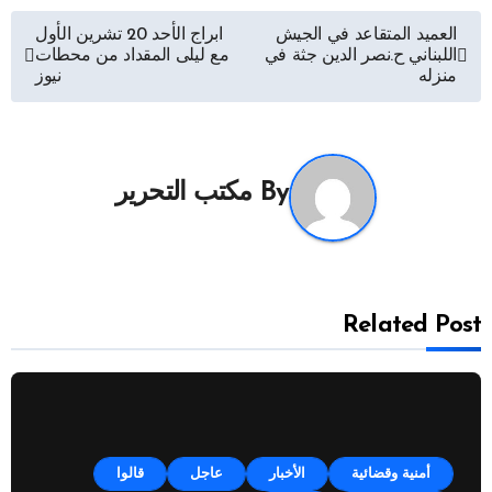
تصفّح
العميد المتقاعد في الجيش
ابراج الأحد 20 تشرين الأول
اللبناني ح.نصر الدين جثة في
مع ليلى المقداد من محطات
المقالات
منزله
نيوز
By
مكتب التحرير
Related Post
أمنية وقضائية
الأخبار
عاجل
قالوا