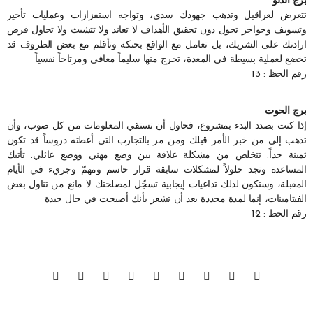
برج الدلو
تتعرض لعراقيل وتذهب جهودك سدى، وتواجه استفزازات وعمليات تأخير
وتسويف وحواجز تحول دون تحقيق الأهداف لا تعاند ولا تتشبث ولا تحاول فرض
ارادتك على الشريك، بل تعامل مع الواقع بحنكة وتأقلم مع بعض الظروف قد
تخضع لعملية بسيطة في المعدة، تخرج منها سليماً معافى ومرتاحاً نفسياً
رقم الحظ : 13
برج الحوت
إذا كنت بصدد البدء بمشروع، فحاول أن تستقي المعلومات من كل صوب، وأن
تذهب إلى من خبر الأمر قبلك ومن مر بالتجارب التي أعطته دروساً قد تكون
ثمينة جداً. تتخلص من مشكلة علاقة بين وضع مهني ووضع عائلي. تأتيك
المساعدة وتجد حلولاً لمشكلات سابقة قرار حاسم ومهمّ وجريء في الأيام
المقبلة، وستكون لذلك تداعيات إيجابية تسجّل لمصلحتك لا مانع من تناول بعض
الفيتامينات، إنما لمدة محددة بعد أن تشعر بأنك أصبحت في حال جيدة
رقم الحظ : 12