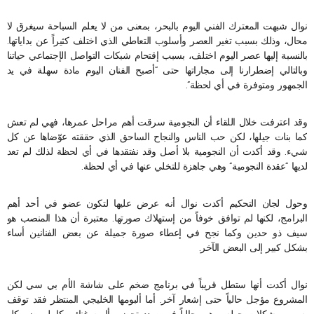
نوال شبهت المعترك الفني اليوم بالبحر، بمعنى من لا يعلم السباحة سيغرق لا
محال، وذلك بسبب تغير العصر وأسلوب التعاطي الذي اختلف كثيراً عن بداياتها.
بالنسبة إليها عصر اليوم اختلف، بسبب إقتحام شبكات التواصل الإجتماعي حياتنا
وبالتالي إضطرارنا إلى مجاراتها حتى “أصبح الفنان اليوم مادة سهلة في يد
الجمهور ومتوفرة في أي لحظة”.
وقد اعترفت خلال اللقاء أن النجومية سرقت أهم مراحل عمرها، فهي لم تعش
كما بنات جيلها، لكن حب الناس والنجاح الساحق الذي حققته عوّضاها عن كل
شيء. وقد أكدت أن النجومية بلا أصل وقد نفتقدها في أي لحظة لذلك لم تعد
لديها “عقدة النجومية” وهي جاهزة للتخلي عنها في أي لحظة.
وحول لجان التحكيم أكدت نوال أنه عرض عليها لتكون عضو في أحد أهم
البرامج، لكنها لم توافق خوفاً من إستهلاك صورتها. معتبرة أن هذا المنصب هو
سيف ذو حدين وكما نجح في إعطاء صورة جميلة عن بعض الفنانين أساء
بشكل كبير إلى البعض الآخر.
نوال أكدت أنها ستطل قريباً في برنامج ضخم على شاشة الأم بي سي لكن
المشروع مؤجل حالياً حتى إشعار آخر. أما ألبومها الخليجي المنتظر فقد توقف