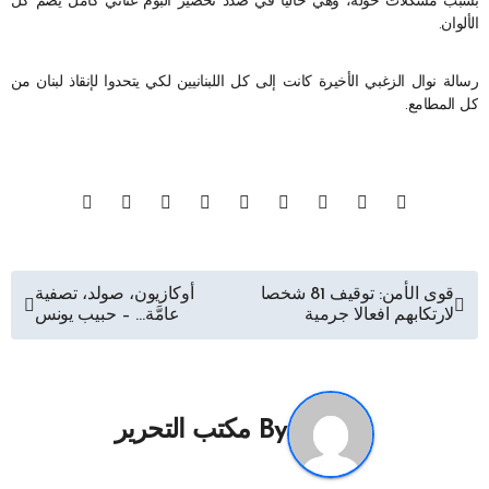
بسبب مشكلات حوله، وهي حالياً في صدد تحضير ألبوم غنائي كامل يضم كل
الألوان.
رسالة نوال الزغبي الأخيرة كانت إلى كل اللبنانيين لكي يتحدوا لإنقاذ لبنان من
كل المطامع.
تصفّح
قوى الأمن: توقيف 81 شخصا
أوكازيون، صولد، تصفية
لارتكابهم افعالا جرمية
عامَّة… – حبيب يونس
المقالات
By
مكتب التحرير