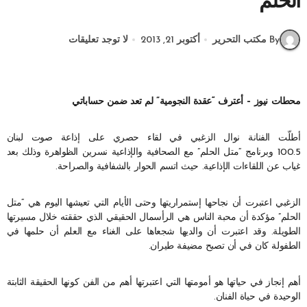
الحلم”
By مكتب التحرير
أكتوبر 21, 2013
لا توجد تعليقات
محطات نيوز – أعترف “عقدة النجومية” لم تعد ضمن حساباتي
أطلّت الفنانة نوال الزغبي في لقاء حصري على إذاعة صوت لبنان
100.5 وبرنامج “متل الحلم” مع الصحافية والإذاعية نسرين الظواهرة وذلك بعد
غياب عن اللقاءات الإذاعية. حيث اتسم الحوار بالشفافية والصراحة.
الزغبي اعتبرت أن نجاحها إستمراريتها وحتى الأيام التي تعيشها اليوم هي “متل
الحلم” مؤكدة أن محبة الناس هي الرأسمال الحقيقي الذي حققته خلال مسيرتها
الطويلة. وقد اعتبرت أن والديها شجعاها على الغناء مع العلم أن حلمها في
الطفولة كان في أن تصبح مضيفة طيران.
أهم إنجاز في حياتها هو أمومتها التي اعتبرتها أهم من الفن كونها الحقيقة الثابتة
الوحيدة في حياة الفنان.