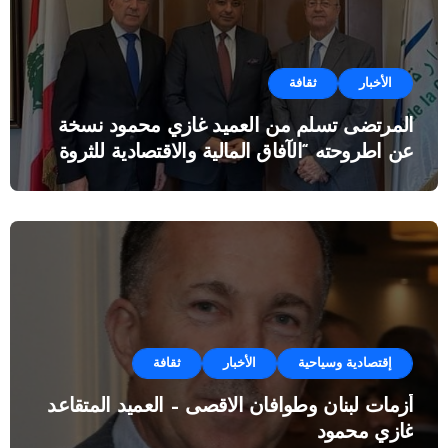
الأخبار
ثقافة
المرتضى تسلم من العميد غازي محمود نسخة
عن اطروحته “الآفاق المالية والاقتصادية للثروة
النفطية”
إقتصادية وسياحية
الأخبار
ثقافة
أزمات لبنان وطوافان الاقصى – العميد المتقاعد
غازي محمود