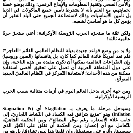
والأمن الصحي وتقنية المعلومات والإبداع الرقمي؛ وذلك بوضع خطة
لحمايتهم، مع العلم بأنه لا يشترط تأمين جميع المأكولات في الدنيا
بل تأمين الأساسيات وذلك لاستطاعة الجميع حتى البلد الفقير أن
يؤمن كل ما هو أساسيّ لشعبه.
ولكن ثمّة ما ستجرّه الحرب الرّوسيّة الأوكرانية: أعني ستجرّ حربًا
عالمية ثالثة!
ولا بد من وضع قواعد جديدة بديلة للنظام العالمي القائم “العاجز”؛
فلم تعد أمريكا قائدة للعالم كما كان، بل ينافسانها (الصين وروسيا)
وإن الصّراعات العالمية يمكنها أن تكون مفيدة من هذه الناحية، وإن
على دول المنطقة العربية أن تعمل على تحقيق أقصى استفادة
ممكنة من هذه الأحداث؛ لاستعادة التّمركز في النّظام العالميّ الجديد
المتوقّع.
ومن جهة أخرى يدخل العالم اليوم في أزمات متتالية بسبب الحرب
الروسية الأوكرانية.
وسيدخل مرحلة ما يعرف بـ Stagflation أي (Stagnation &
Inflation) وهو “مزيج يترافق فيه الكساد في النّشاط التّجاريّ، إلى
جانب غلاء الأسعار.. رغم توفّر البضائع”، ومن الحِكمة الجاهزيّة
للتّعامل مع أي إعصار! ومن الحكمة أن نقلق على التّغيّر الذي
سيصيبنا، وأثره على مستقبلنا، وإن قلقنا هذا ليس تشاؤمًا، بل هو من