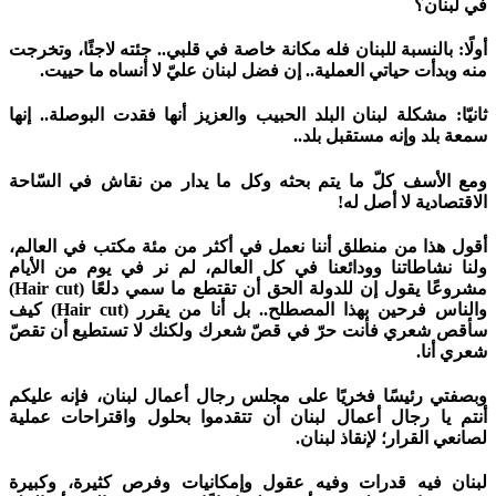
في لبنان؟
أولًا: بالنسبة للبنان فله مكانة خاصة في قلبي.. جئته لاجئًا، وتخرجت
منه وبدأت حياتي العملية.. إن فضل لبنان عليّ لا أنساه ما حييت.
ثانيّا: مشكلة لبنان البلد الحبيب والعزيز أنها فقدت البوصلة.. إنها
سمعة بلد وإنه مستقبل بلد..
ومع الأسف كلّ ما يتم بحثه وكل ما يدار من نقاش في السّاحة
الاقتصادية لا أصل له!
أقول هذا من منطلق أننا نعمل في أكثر من مئة مكتب في العالم،
ولنا نشاطاتنا وودائعنا في كل العالم، لم نر في يوم من الأيام
مشروعًا يقول إن للدولة الحق أن تقتطع ما سمي دلعًا (Hair cut)
والناس فرحين بهذا المصطلح.. بل أنا من يقرر (Hair cut) كيف
سأقص شعري فأنت حرّ في قصّ شعرك ولكنك لا تستطيع أن تقصّ
شعري أنا.
وبصفتي رئيسًا فخريًا على مجلس رجال أعمال لبنان، فإنه عليكم
أنتم يا رجال أعمال لبنان أن تتقدموا بحلول واقتراحات عملية
لصانعي القرار؛ لإنقاذ لبنان.
لبنان فيه قدرات وفيه عقول وإمكانيات وفرص كثيرة، وكبيرة