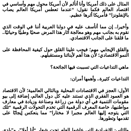
المثال على ذلك أمريكا وأنا أتألم لأن أمريكا محول مهم وأساسي في
اقتصاد العالم فكما نقول: “عندما تعطس أمريكا العالم يصاب
بالإنفلونزا” فأمريكا أثرها عظيم.
وأخيرا.. إن مما أتأسف عليه في دولنا العربية أننا في الوقت الذي
نقوم به بجانب مهم وهو معالجة آثار هذا المرض صحيًا وطبيًا وحياتيًا..
ما قلقنا على الجانب الاقتصادي.
والقلق الإيجابي مهم؛ فيجب علينا القلق حول كيفية المحافظة على
النمو الاقتصادي؛ لأن هذا أهم لأينائنا ومستقبلهم.
ماهي التداعيات التي تسببت فيها الجائحة؟
التداعيات كثيرة.. وأهمها أمران:
الأول: العجز في الاقتصادات المحلية وبالتالي العالمية؛ لأن الاقتصاد
هو العمود الفقري الذي تستند عليه كل دول العالم، إضافة إلى بيو
مقومات التنمية في أي دولة من زراعة وصناعة وزيادة في معارف
مواطنيها، خاصة المعرف الرقمية التي تخدم التحولات الرقمية “تلك
التي يتوجه إليها العالم مجبرا لا مختارا” مما ينعكس إيجابًا على
تقدمها وتطورها.
والثاني: الانفرادية التي عاشها العام تحت شعار “أنا أولا”، و”بلدي