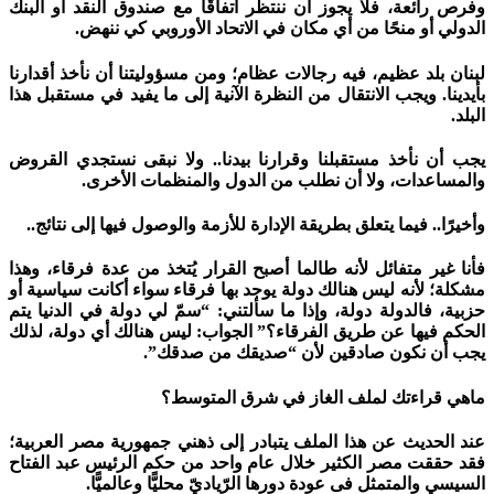
وفرص رائعة، فلا يجوز أن ننتظر اتفاقًا مع صندوق النقد أو البنك
الدولي أو منحًا من أي مكان في الاتحاد الأوروبي كي ننهض.
لبنان بلد عظيم، فيه رجالات عظام؛ ومن مسؤوليتنا أن نأخذ أقدارنا
بأيدينا. ويجب الانتقال من النظرة الآنية إلى ما يفيد في مستقبل هذا
البلد.
يجب أن نأخذ مستقبلنا وقرارنا بيدنا.. ولا نبقى نستجدي القروض
والمساعدات، ولا أن نطلب من الدول والمنظمات الأخرى.
وأخيرًا.. فيما يتعلق بطريقة الإدارة للأزمة والوصول فيها إلى نتائج..
فأنا غير متفائل لأنه طالما أصبح القرار يُتخذ من عدة فرقاء، وهذا
مشكلة؛ لأنه ليس هنالك دولة يوجد بها فرقاء سواء أكانت سياسية أو
حزبية، فالدولة دولة، وإذا ما سألتني: “سمّ لي دولة في الدنيا يتم
الحكم فيها عن طريق الفرقاء؟” الجواب: ليس هنالك أي دولة، لذلك
يجب أن نكون صادقين لأن “صديقك من صدقك”.
ماهي قراءتك لملف الغاز في شرق المتوسط؟
عند الحديث عن هذا الملف يتبادر إلى ذهني جمهورية مصر العربية؛
فقد حققت مصر الكثير خلال عام واحد من حكم الرئيس عبد الفتاح
السيسي والمتمثل فى عودة دورها الرّياديّ محليًّا وعالميًّا.