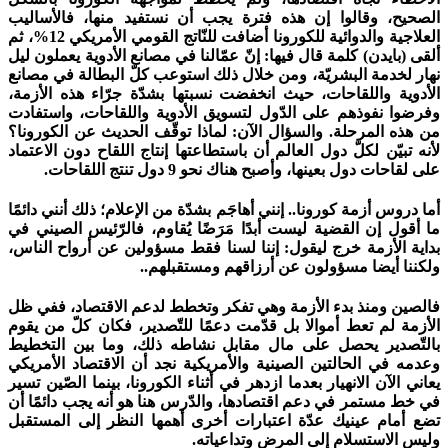
الصحيح، وقالوا إن هذه فترة يجب أن نستفيد منها، فالأساليب
العلاجية والدوائية للكورونا أضافت للنّاتج القومي الأمريكي 12%، ثم
ألقى (بايدن) كلمة قال فيها: إنّ عمّالنا في مصانع الأدوية يعملون ليل
نهار لخدمة البشريّة، ومن خلال ذلك استوعب كلّ البطالة في مصانع
الأدوية واللقاحات، حيث انخفضت نسبتها بشدّة جرّاء هذه الأزمة،
وفرضوا نفوذهم على الدّول لتسويق الأدوية واللقاحات، واستفادت
من هذه المرحلة. والسؤال الآن: لماذا توقّف الحديث عن الكورونا؟
لأنه تبيّن لكلّ دول العالم أن باستطاعتها إنتاج اللقاح دون الاعتماد
على لقاحات دول بعينها، وأصبح هناك نحو 9 دول تنتج اللقاحات.
أما دروس أزمة كورونا.. إنني أهاجَم بشدّة من الإعلام؛ ذلك أنني دائمًا
ما أقول إن القضية ليست أبدًا مَرَضًا يُقاوم، فالرّئيس الصيني في
بداية الأزمة خرج ليقول: إننا لسنا فقط مسؤولين عن أرواح الناس،
ولكننا أيضا مسؤولون عن أرزاقهم ومستقبلهم..
فالصين ومنذ بدء الأزمة وهي تفكر وتخطط لدعم الاقتصاد، ففي ظل
الأزمة لم تعط أموالا بل قدّمت دعمًا للتّصدير، فكان كلّ من يقوم
بالتّصدير يحصل على مال مقابل نشاطه ذلك، وما بين التخطيط
وعدمه في الحالتين الصينية والأمريكية نجد أن الاقتصاد الأمريكي
يعاني الآن الانهيار بعدما ازدهر في أثناء الكورونا، بينما الصّين تسير
في خط مستمر في دعم اقتصادها، والدّرس هنا هو أنه يجب دائمًا أن
تضع أمام عينيك عدّة اعتبارات أخرى أهمها النظر إلى المستقبل
وليس الاستسلام إلى المرض وتداعياته.