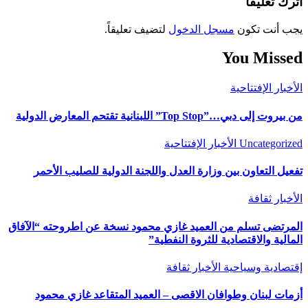
اترك تعليقاً
يجب أنت تكون
مسجل الدخول
لتضيف تعليقاً.
You Missed
الأخبار
الإفتتاحية
من بيروت إلى دبي…”Top Stop” اللبنانية تقتحم المعارض الدولية
Uncategorized
الأخبار
الإفتتاحية
تفعيل التعاون بين وزارة العدل واللجنة الدولية للصليب الأحمر
الأخبار
ثقافة
المرتضى تسلم من العميد غازي محمود نسخة عن اطروحته “الآفاق
المالية والاقتصادية للثروة النفطية”
إقتصادية وسياحية
الأخبار
ثقافة
أزمات لبنان وطوافان الاقصى – العميد المتقاعد غازي محمود