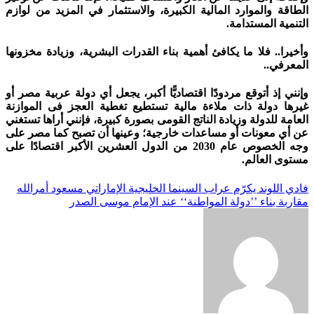
الطاقة والموارد المالية الكبيرة، والاستثمار في المزيد من لوازم
التنمية المستدامة.
وأخيرا.. فلا ما يكافئ أهمية بناء القدرات البشرية، وزيادة مخزونها
المعرفي..
وإنني إذ أتوقع مردودًا اقتصاديًّا أكبر، يجعل أي دولة عربية مصر أو
غيرها دولة ذات ملاءة مالية تستطيع تغطية العجز فى الموازنة
العامة للدولة وزيادة الناتج القومى بصورة كبيرة، فإنني أراها تستغني
عن أي معونات أو مساعدات خارجية؛ وعينها أن تصبح كما مصر على
وجه الخصوص عام 2030 من الدول العشرين الأكبر اقتصادًا على
مستوى العالم.
تصفّح
فادي اللوند يكرّم عراب السينما الخليجية الإماراتي مسعود أمرالله
مقاربة بناء ’’دولة المواطنة‘‘ عند الإمام موسى الصدر
المقالات