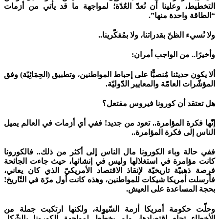
التخطيط، وعلينا أن نُعدّ العُدّة؛ لمواجهة ما قد يأتي من أزمات
“الطاقة واحدة منها”.
ولا نُسيء الظنّ بقدراتنا، ولا بمُفكّرينا..
وأخيرًا.. من الواجب أمران:
ألا يكون حديثنا مُنصبًّا على إحباط المواطنين، وتطبيق (الحِمَائِيّة) وفق
المؤشّرات العامّة والمعايير الدّوليّة.
هل تعتقد أن كورونا فيروس مفتعل؟
إنّها فكرة المؤامرة.. تعود من جديد! ففي أي أزمات في العالم يميل
الناس إلى فكرة المؤامرة..
ففي حالة وباء الكورونا مال الناس إلى أكثر من ذلك.. فالكورونا
كانت مؤامرة في استغلالها وليس في إنشائها، حيث جاءت الجائحة
فرصة ذهبيّة تاريخيّة لإنقاذ الاقتصاد الأمريكيّ الذي كان يعاني،
فأرسلت أمريكا شيكات للمواطنين، وهذه كانت أول مرّة في التّاريخ!
بحجة المساعدة على العيش.
وحلّت حكومة أمريكا أزمة السّيولة، ولكنها ارتكبت جملة من
الأخطاء تجاه اقتصادها، ولم يخطّط لمواجهة الكورونا بالشّكل