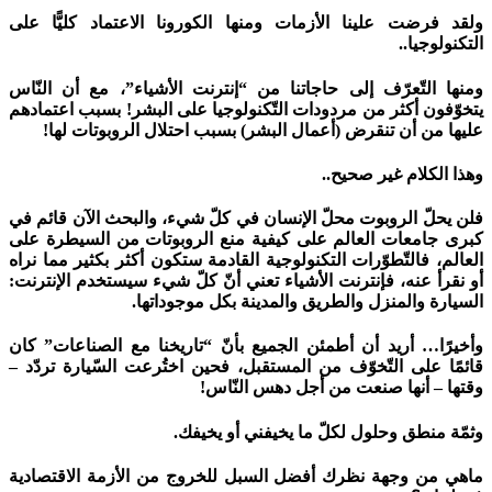
ولقد فرضت علينا الأزمات ومنها الكورونا الاعتماد كليًّا على
التكنولوجيا..
ومنها التّعرّف إلى حاجاتنا من “إنترنت الأشياء”، مع أن النّاس
يتخوّفون أكثر من مردودات التّكنولوجيا على البشر! بسبب اعتمادهم
عليها من أن تنقرض (أعمال البشر) بسبب احتلال الروبوتات لها!
وهذا الكلام غير صحيح..
فلن يحلّ الروبوت محلّ الإنسان في كلّ شيء، والبحث الآن قائم في
كبرى جامعات العالم على كيفية منع الروبوتات من السيطرة على
العالم، فالتّطوّرات التكنولوجية القادمة ستكون أكثر بكثير مما نراه
أو نقرأ عنه، فإنترنت الأشياء تعني أنّ كلّ شيء سيستخدم الإنترنت:
السيارة والمنزل والطريق والمدينة بكل موجوداتها.
وأخيرًا… أريد أن أطمئن الجميع بأنّ “تاريخنا مع الصناعات” كان
قائمًا على التّخوّف من المستقبل، فحين اختُرعت السّيارة تردّد –
وقتها – أنها صنعت من أجل دهس النّاس!
وثمّة منطق وحلول لكلّ ما يخيفني أو يخيفك.
ماهي من وجهة نظرك أفضل السبل للخروج من الأزمة الاقتصادية