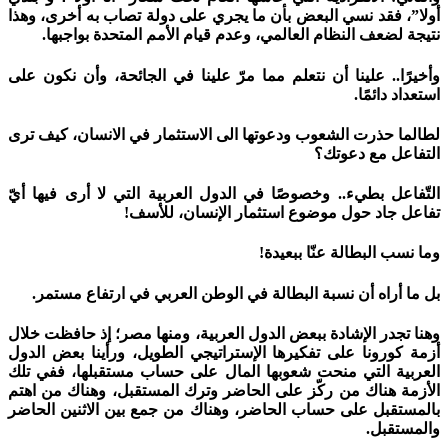
أولا”، فقد نسي البعض بأن ما يجري على دولة تصاب به أخرى، وهذا
نتيجة لضعف النظام العالمي، وعدم قيام الأمم المتحدة بواجبها.
وأخيرًا.. علينا أن نتعلم مما مرّ علينا في الجائحة، وأن نكون على
استعداد دائمًا.
لطالما حذرت الشعوب ودعوتها الى الاستثمار في الانسان، كيف ترى
التفاعل مع دعوتك؟
التّفاعل بطيء.. وخصوصًا في الدول العربية التي لا أرى فيها أيّ
تفاعل جاد حول موضوع استثمار الإنسان، للأسف!
وما نسب البطالة عنّا ببعيدة!
بل ما أراه أن نسبة البطالة في الوطن العربي في ارتفاع مستمر.
وهنا تجدر الإشادة ببعض الدول العربية، ومنها مصر؛ إذ حافظت خلال
أزمة كورونا على تفكيرها الإستراتيجي الطويل، ورأينا بعض الدول
العربية التي منحت شعوبها المال على حساب مستقبلها، ففي تلك
الأزمة هناك من ركّز على الحاضر وترك المستقبل، وهناك من اهتم
بالمستقبل على حساب الحاضر، وهناك من جمع بين الاثنين الحاضر
والمستقبل.