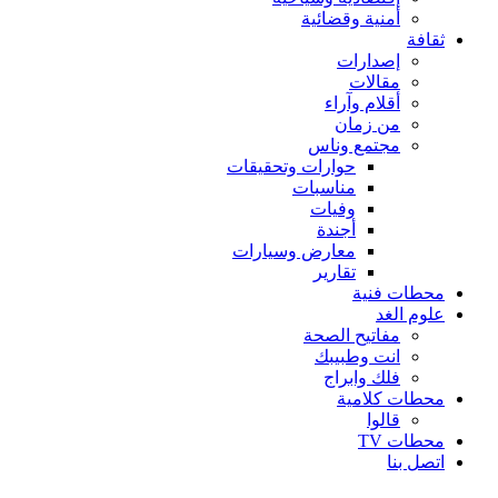
أمنية وقضائية
ثقافة
إصدارات
مقالات
أقلام وآراء
من زمان
مجتمع وناس
حوارات وتحقيقات
مناسبات
وفيات
أجندة
معارض وسيارات
تقارير
محطات فنية
علوم الغد
مفاتيح الصحة
انت وطبيبك
فلك وابراج
محطات كلامية
قالوا
محطات TV
اتصل بنا