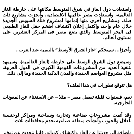
واستعادت دول الغاز في شرق المتوسط مكانتها على خارطة الغاز
العالمية، واستعادت مصر عافيتها الاقتصادية، وأنجزت مشاريع ذات
صلة، ومشاريع أخرى منها إتمامها لمشروع قناة السويس الجديدة
خلال عام واحد، واكتمل إعلان اكتشاف أضخم حقل للغاز الطبيعى
فى البحر المتوسط والذي يضع مصر فى المركز العشرين على
مستوى العالم.
وأخيرًا… سيتحكم “غاز الشرق الأوسط” بالتنمية عند العرب..
وسيضع دول الشرق الوسط على خارطة (الغاز العالمية)، وسيمهد
لتنفيذ العديد من المشروعات القومية الكبرى في الدول العربية،
مثل مشروع العواصم الجديدة والمدن الذكية الجديدة وما إلى ذلك.
هل تتوقع تطورات في هذا الملف؟
نعم، فسنوات قليلة تفصل مصر – مثلا – عن الاستغناء عن المعونات
الخارجية..
وقد أتمت مشروعات صناعية وتجارية وسياحية ومراكز لوجتسية
للغلال والحبوب وأنشأت منطقة صناعية تخدم محافظات ثلاث.
وإضافة إلى حديثنا عن الغاز واكتشاف كمياته، فإننا نتحدث عن توفير