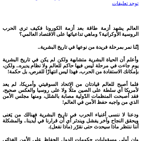
توجد تعليقات
العالم يشهد أزمة طاقة بعد أزمة الكورونا فكيف ترى الحرب
الروسية الأوكرانية؟ وماهي تداعياتها على الاقتصاد العالمي؟
إنّنا نمر بمرحلة فريدة من نوعها في تاريخ البشرية..
وأعلم أن الحياة البشرية متشابهة ولكن لم يكن في تاريخ البشرية
يوم جاءت في مرحلة ليس فيها حاكم للعالم ولا نظام يديره.. ولكن،
بإمكانك الاستفادة من الحرب، فهذا ليس انتهازًا للفرص، بل حكمة!
فلما أصبح للعالم قيادتان من الاتحاد السوفيتي وأمريكا، لم يعد
لأمريكا أي سلطة على الصين مثلًا ولا على روسيا والعكس صحيح،
فقد أصبحت المنظمات الدّولية مصابة بالشلل، ومنها مجلس الأمن
الذي من واجبه حفظ الأمن في العالم!
ودعنا لا ننسى أغنياء الحرب في تاريخ البشرية فهنالك من يَغنى
ويحقق النجاح وآخر يفشل ويندثر أي أن قرارنا في أيدينا.. والمشكلة
أننا ننتظر ماذا سيحدث حتى نقرّر (ماذا نفعل).
وإن أولى مسؤوليات حكومات الدول الحفاظ على الأمن الغذائي