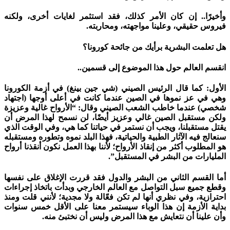
وأخيرًا.. إن كان الأمر كذلك، فقد استثمر لغايات أخرى، ولكنه
فيروس حقيقي، وعلينا مواجهته، ومحاربته.
هل تعلمت البشرية برأيك من جائحة كورونا؟
انقسم العالم حول هذا الموضوع إلى قسمين..
الأول: كما قال الرئيس الصيني (شي جين بينغ) في أزمة الكورونا
وهي في عز نموها في الصين عندما كانت في أعلى أوجها (اجتهاد
شخصي) عندما خاطب الشعب الصيني وقال: “الأرواح غالية وعزيزة
ولكن مستقبل الصين غالي وعزيز أيضًا، لن نسمح لهذا المرض أن
يقتل مستقبلنا، ويجب أن نستمر في حياتنا كما هي، وفي الوقت الذي
سنعالج فيه الآثار الطبية والحياتية، فهذا البلد نموه وتطوره ومستقبله
هو المطلوب أكثر من إنقاذ الأرواح؛ لأننا بهذا العمل نكون أنقذنا أرواح
المليارات من البشر في المستقبل”.
أما القسم الثاني من البشر والدول فقد قررت الإغلاق على نفسها
وقطع جميع سبل التواصل مع العالم الخارجي وبدأت باتخاذ إجراءات
احترازية، وفي نظري أنها لم تكن فعّالة ولا مجدية؛ لأنني قلت ومنذ
بداية الأزمة إن هذا الوباء سيستمر معنا على الأقل خمس سنوات
وأن علينا أن نتعايش مع هذا المرض وليس أن نختبئ منه.