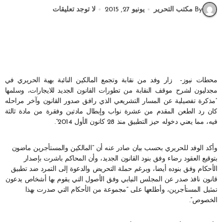
By مكتب التحرير
يونيو 27, 2015
لا توجد تعليقات
محطات نيوز- زار وفد من نقابة وتجمع المالكين النائبة بهية الحريري في
مجدليون لشرح موقف النقابة من تطورات القانون الجديد للايجارات، وسلمها
“مذكرة تفصيلية عن المسار التشريعي الذي رافق صدور القانون وآخر مراحله
كان رد الطعن المقدم من عشرة نواب وإبطال مادتين وفقرة من مادة ثالثة
فيه، مما يعني دخوله حيز التطبيق منذ 28 كانون الأول 2014”.
وأكد الوفد للحريري بحسب بيان صادر عنه أن “المالكين والمستأجرين ماضون
بتوقيع العقود رضاء وفق بنود القانون الجديد، وأن المحاكم باشرت بإصدار
الأحكام وفق بنوده أيضا، وبرغم حملة التحريض والدعوة إلى التمرد ضد تطبيق
قانون نافذ صدر عن المجلس النيابي وفق الأصول التي يقوم بها أشخاص يدعون
تمثيل المستأجرين، وأطلعها على “مجموعة من الأحكام التي صدرت بهذا
الخصوص”.