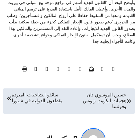
وأوضح الوفد أن “القانون الجديد أسهم في تراجع موجة بيع المباني في بيروت
والمدن الأخرى، وأعطى المالك الأمل باستعادة القدرة على ترميم المباني
القديمة ومنعها من السقوط حفاظا على أرواح المالكين والمستأجرين”. وطلب
من الحريري “دعم صدور قانون الإيجار التملكي كجزء من خطة سكنية بدأت
بصدور القانون الجديد للايجارات، وإعادة الثقة إلى المستثمرين والمالكين بهذا
القطاع، ويجب أن تستكمل بقانون الإيجار التملكي وحوافز تشجيعية أخرى،
وكانت الأجواء إيجابية جدا
تصفّح
حسين الموسوي دان
سائقو الشاحنات المبردة
هجمات الكويت وتونس
يقطعون الدولية في شتورا
المقالات
وفرنسا