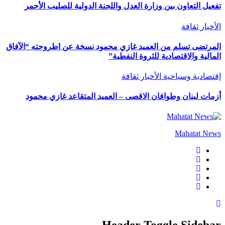
تفعيل التعاون بين وزارة العدل واللجنة الدولية للصليب الأحمر
الأخبار
ثقافة
المرتضى تسلم من العميد غازي محمود نسخة عن اطروحته “الآفاق
المالية والاقتصادية للثروة النفطية”
إقتصادية وسياحية
الأخبار
ثقافة
أزمات لبنان وطوافان الاقصى – العميد المتقاعد غازي محمود
Mahatat News
Header Toggle Sidebar