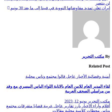
لن ينتصر
المقالات
إيران تعلن تمديد مفاوضاتها النووية في فيينا إلى ما بعد 30 يونيو
By
مكتب التحرير
Related Post
أمنية وقضائية
الأخبار
عاجل
قالوا
مجتمع وناس
محلية
لقاء المدير العام للامن العام بالانابة اللواء الياس البيسري مع وفد
من مراسلي الصحف العربية
مكتب التحرير
يونيو 12, 2023
أقلام وآراء
الأخبار
بارز
تقارير
عاجل
عربية
قضايا
متفرقات
مجتمع
وناس
محطات كلامية
محلية
مقالات