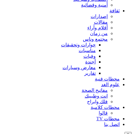
أمنية وقضائية
ثقافة
إصدارات
مقالات
أقلام وآراء
من زمان
مجتمع وناس
حوارات وتحقيقات
مناسبات
وفيات
أجندة
معارض وسيارات
تقارير
محطات فنية
علوم الغد
مفاتيح الصحة
انت وطبيبك
فلك وابراج
محطات كلامية
قالوا
محطات TV
اتصل بنا