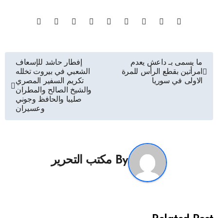
تصفّح
ما يسمى بـ داعش يعدم
إفطار حاشد للإسعاف
امرأتين بقطع الرأس للمرة
الشعبي في بيروت تخلله
المقالات
الاولى في سوريا
تكريم السفير المصري
والشيخ الصالح والمطران
صليبا والحافظ وجوني
وعسيران
By
مكتب التحرير