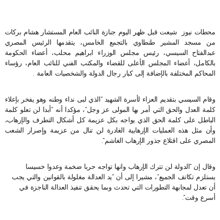
محطات نيوز شيعت قبل ظهر اليوم جنازة النائب العام المستشار هشام بركات
من مسجد المشير طنطاوي بالتجمع الخامس، يتقدمها الرئيس المصري
عبدالفتاح السيسي، رئيس مجلس الوزراء ابراهيم محلب، أعضاء الحكومة
بالكامل، أعضاء المجلس الأعلى للقضاء والمكتب الفني للنائب العام، رؤساء
المحاكم المختلفة بالإضافة إلى كبار رجال الدولة والشخصيات العامة .
وقام السيسي بتقديم العزاء لأسرة الشهيد “الذي لبى نداء وطنه وهو يفخر بإعلاء
كلمة العدل والحق التي أمر بها المولى عز وجل”، مؤكدا أنه “أبدا لن تعلو كلمة
الباطل على كلمة الحق الذي يواجه بكل عزيمة كل أشكال التطرف والإرهاب،
وأن مثل هذه العمليات الإرهابية الغادرة لن تنال من عزيمة وإصرار الشعب
المصري على اقتلاع جذور الإرهاب الغاشم”.
وقال إن “الدولة لن تترك الإرهاب وانها تواجه حربا ضخمة وعدوا خسيسا
يستلزم تكاتف الجميع”، مشيرا إلى أن “يد العدالة مغلولة بالقوانين والتي يجب
أن تعدل لمجابهة التطورات التي تحدث وبما يحقق تنفيذ العدالة الناجزة في
أسرع وقت”.