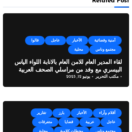
Related Post
أمنية وقضائية
الأخبار
عاجل
قالوا
مجتمع وناس
محلية
لقاء المدير العام للامن العام بالانابة اللواء الياس
البيسري مع وفد من مراسلي الصحف العربية
مكتب التحرير
يونيو 12, 2023
أقلام وآراء
الأخبار
بارز
تقارير
عاجل
عربية
قضايا
متفرقات
مجتمع وناس
محطات كلامية
محلية