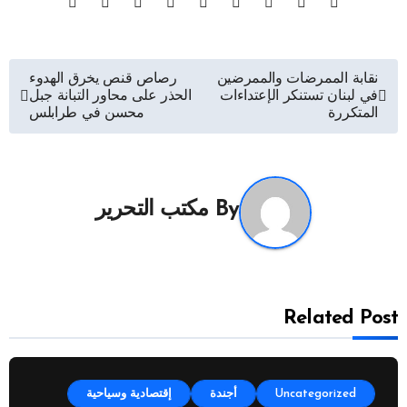
تصفّح
نقابة الممرضات والممرضين
رصاص قنص يخرق الهدوء
في لبنان تستنكر الإعتداءات
الحذر على محاور التبانة جبل
المقالات
المتكررة
محسن في طرابلس
By
مكتب التحرير
Related Post
Uncategorized
أجندة
إقتصادية وسياحية