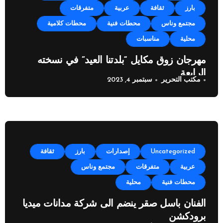
بارز
ثقافة
عربية
متفرقات
مجتمع وناس
محطات فنية
محطات كلامية
محلية
مناسبات
مهرجان زوق مكايل “بلدتنا العيد” في نسخته
الرابعة
مكتب التحرير
سبتمبر 4, 2023
Uncategorized
إصدارات
بارز
ثقافة
عربية
متفرقات
مجتمع وناس
محطات فنية
محلية
الفنان باسل صقر ينضم الى شركة مدانات ميديا
برودكشن