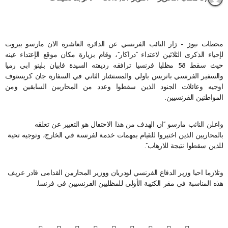
محطات نيوز – زار النائب الفرنسي عن الدائرة العاشرة الان مارسو بيروت
لإحياء الذكرى الثلاثين لاعتداء “دراكار”، وقام بزيارة مكان موقع الإعتداء عينه
حيث سقط 58 مظليا فرنسيا ترافقه رديفته السيدة فابيان بلينو ابي رميا
والسفير الفرنسي باتريس باولي والمستشار الثاني في السفارة جان كريستوف
اوجيه وعائلات الجنود الذين سقطوا وعدد من المحاربين السابقين ومن
المواطنين الفرنسيين.
واعلن النائب مارسو “ان الهدف من هذا الاحتفال هو التعبير عن تعلقه
بالمحاربين الذين اختيروا للقيام بمهمات خدمة لفرنسة في الخارج، وتوجيه تحية
للذين سقطوا نتيجة للارهاب”.
وتلازما احيا وزير الدفاع الفرنسي لودريان ووزير المحاربين القدامى قادر عريف
هذه المناسبة في مقر الكتيبة الأولى للمظليين الفرنسيين في فرنسا.