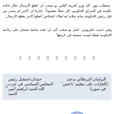
محطات نيوز- اكد وزير التربية الياس بو صعب ان “قطع الارسال خلال ادلائه
بكلمته في السراي الحكومي كان عملاً مقصوداً”، جازما ان “الامر لم يصدر من
قبل رئيس الحكومة تمام سلام انما هناك اشخاص اعطوا الامر بقطع الارسال”.
وفي حديث تلفزيوني، اشار بو صعب الى ان “هذه سابقة تسجل على رئاسة
الحكومة نقطة ليست مضيئة في تاريخها”.
تصفّح
البرلمان البريطاني يدعم
حمدان استقبل رئيس
الغارات على تنظيم “داعش”
المجلس السياسي في حزب
المقالات
في سوريا
الله السيد ابراهيم أمين
السيد‏