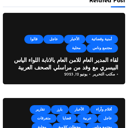
Related Post
أمنية وقضائية
الأخبار
عاجل
قالوا
مجتمع وناس
محلية
لقاء المدير العام للامن العام بالانابة اللواء الياس
البيسري مع وفد من مراسلي الصحف العربية
مكتب التحرير
يونيو 12, 2023
أقلام وآراء
الأخبار
بارز
تقارير
عاجل
عربية
قضايا
متفرقات
مجتمع وناس
محطات كلامية
محلية