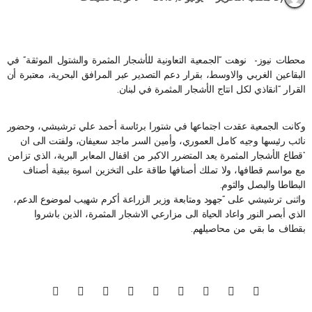
محطات نيوز- نوهت “الجمعية التعاونية للأشجار المثمرة والشتول الموثقة” في
البقاعين الغربي والاوسط، بقرار دعم التصدير عبر المرافق البحرية، معتبرة أن
القرار “انقاذي لكل انتاج الأشجار المثمرة في لبنان.
وكانت الجمعية عقدت اجتماعها في شتورا برئاسة أحمد علي ترشيشي، وحضور
نائب رئيسها وجيه كامل العموري، وأمين السر ماجد سعيفان، ولفتت الى ان
“قطاع الأشجار المثمرة يعد المتضرر الاكبر من اقفال المعابر البرية، الذي تزامن
مع مواسم قطافها، ولا تملك أصنافها طاقة على التخزين اسوة ببقية أصناف
البطاطا والبصل والثوم.
واثنى ترشيشي على “جهود ومتابعة وزير الزراعة أكرم شهيب لموضوع الدعم،
الذي أبصر النور واعاد الحياة الى مزارعي الاشجار المثمرة، الذين باشروا
بقطاف ما بقي من محاصيلهم.