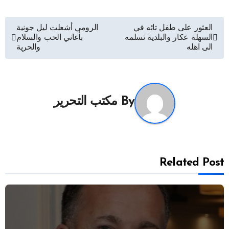
تصفّح
العثور على طفل تائه في
الرومي أشعلت ليل جونية
السهلة عكار والبلدية تسلمه
بأغاني الحب والسلام
المقالات
الى اهله
والحرية
By
مكتب التحرير
Related Post