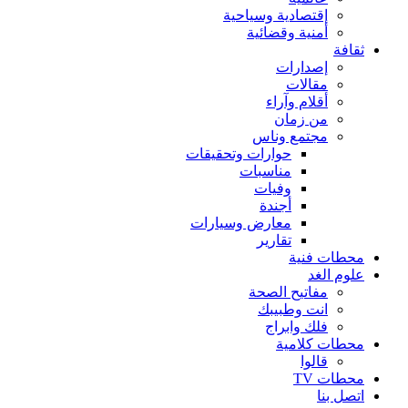
إقتصادية وسياحية
أمنية وقضائية
ثقافة
إصدارات
مقالات
أقلام وآراء
من زمان
مجتمع وناس
حوارات وتحقيقات
مناسبات
وفيات
أجندة
معارض وسيارات
تقارير
محطات فنية
علوم الغد
مفاتيح الصحة
انت وطبيبك
فلك وابراج
محطات كلامية
قالوا
محطات TV
اتصل بنا