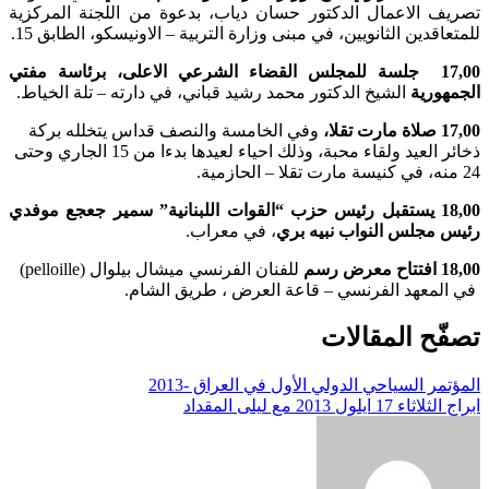
تصريف الاعمال الدكتور حسان دياب، بدعوة من اللجنة المركزية
للمتعاقدين الثانويين، في مبنى وزارة التربية – الاونيسكو، الطابق 15.
17,00 جلسة للمجلس القضاء الشرعي الاعلى، برئاسة مفتي
الجمهورية
الشيخ الدكتور محمد رشيد قباني، في دارته – تلة الخياط.
17,00 صلاة مارت تقلا،
وفي الخامسة والنصف قداس يتخلله بركة
ذخائر العيد ولقاء محبة، وذلك احياء لعيدها بدءا من 15 الجاري وحتى
24 منه، في كنيسة مارت تقلا – الحازمية.
18,00 يستقبل رئيس حزب “القوات اللبنانية” سمير جعجع موفدي
رئيس مجلس النواب نبيه بري
، في معراب.
18,00 افتتاح معرض رسم
للفنان الفرنسي ميشال بيلوال (pelloille)
في المعهد الفرنسي – قاعة العرض ، طريق الشام.
تصفّح المقالات
المؤتمر السياحي الدولي الأول في العراق -2013
ابراج الثلاثاء 17 ايلول 2013 مع ليلى المقداد