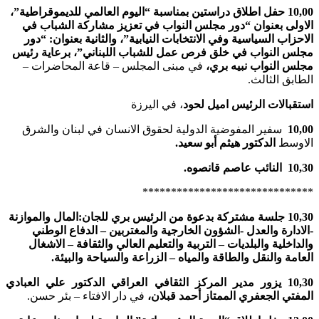
10,00 حفل اطلاق دراستين بمناسبة “اليوم العالمي للديموقراطية”،
الاولى بعنوان “دور مجلس النواب في تعزيز مشاركة الشباب في
الاحزاب السياسية وفي الانتخابات النيابية”، والثانية بعنوان: “دور
مجلس النواب في خلق فرص عمل للشباب اللبناني”، برعاية رئيس
مجلس النواب نبيه بري،
في مبنى المجلس – قاعة المحاضرات –
الطابق الثالث.
استقبالات الرئيس اميل لحود
، في اليرزة
10,00
سفير المفوضية الدولية لحقوق الانسان في لبنان والشرق
الاوسط
الدكتور هيثم أبو سعيد.
10,30 النائب عاصم قانصوه.
******************************
10,30 جلسة مشتركة بدعوة من الرئيس بري للجان:المال والموازنة
-الادارة والعدل -الشؤون الخارجية والمغتربين – الدفاع الوطني
والداخلية والبلديات – التربية والتعليم العالي والثقافة – الاشغال
العامة والنقل والطاقة والمياه – الزراعة والسياحة والبيئة.
10,30 يزور مدير المركز الثقافي العراقي الدكتور علي العبادي
المفتي الجعفري الممتاز أحمد قبلان،
في دار الافتاء – بئر حسن.