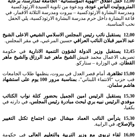
12,00 حفل اطلاق “الهوية المؤسساتية” الجامعة لمدارسنا، برعاية
المتروبوليت الياس عودة،
وبدعوة من ثانوية السيدة الارثوذكسية
ومدرسة البشارة الارثوذكسية – بيروت ومدرسة الثلاثة الاقمار، في
قاعة البشارة داخل حرم مدرسة البشارة الارثوذكسية، يلي الحفل
نخب المناسبة.
12,00 يستقبل نائب رئيس المجلس الاسلامي الشيعي الاعلى الشيخ
عبد الامير قبلان النائب العراقي
حسين المرعبي، في مقر المجلس.
12,45 يستقبل وزير الدولة لشؤون التنمية الادارية
في حكومة
تصريف الاعمال محمد فنيش
الشيخ ماهر عبد الرزاق والشيخ ماهر
القطان
، في الوزارة – ستاركو.
15,00 تظاهرة،
أمام قصر العدل في بيروت، ينظمها طلاب الجامعات
فب حزب “الانتماء اللبناني”،
بمناسبة مرور 100 يوم على استشهاد
هاشم سلمان.
15,30 يستقبل الرئيس امين الجميل بحضور كتلة نواب الكتائب
موفدي الرئيس نبيه بري لبحث مبادرة رئيس المجلس،
في دارته في
بكفيا
.
15,30 يترأس النائب العماد ميشال عون اجتماع تكتل التغيير
والإصلاح،
في الرابية.
16,00 لقاء تربوي مع وزير التربية والتعليم العالي
في حكومة