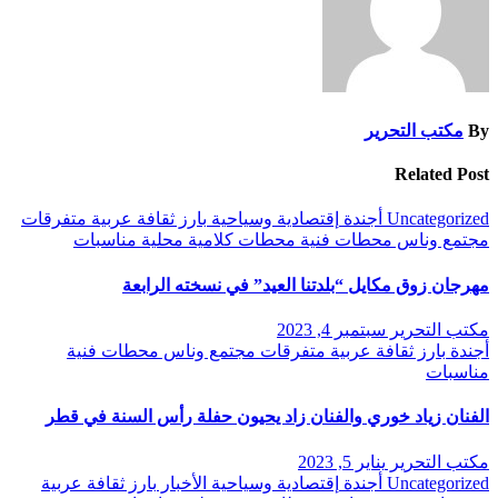
By
مكتب التحرير
Related Post
Uncategorized
أجندة
إقتصادية وسياحية
بارز
ثقافة
عربية
متفرقات
مجتمع وناس
محطات فنية
محطات كلامية
محلية
مناسبات
مهرجان زوق مكايل “بلدتنا العيد” في نسخته الرابعة
مكتب التحرير
سبتمبر 4, 2023
أجندة
بارز
ثقافة
عربية
متفرقات
مجتمع وناس
محطات فنية
مناسبات
الفنان زياد خوري والفنان زاد يحيون حفلة رأس السنة في قطر
مكتب التحرير
يناير 5, 2023
Uncategorized
أجندة
إقتصادية وسياحية
الأخبار
بارز
ثقافة
عربية