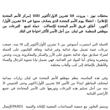
محطات نيوز – بيروت، 28 تشرين الاول/أكتوبر 2013 (مركز الأمم المتحدة
للإعلام) – احتفالا بيوم الأمم المتحدة الذي يصادف سنويا في 24 تشرين الأول/
أكتوبر، أطلق فريق الأمم المتحدة للإتصالات حملة لجمع التبرعات من
موظفي المنظمة في لبنان من أجل الأسر الأكثر احتياجا في البلاد.
الحملة التي استمرت أسبوعين بين 3 تشرين الأول/أكتوبر إلى 18 منه، جمعت
تبرعات عينية تشمل مواد غذائية وغير غذائية. وتعاقد القائمون على الحملة
لشراء صناديق مواد غذائية تحتوي على الأرز والسكر والمعكرونة وزيت وعدس
وشعيرية وشاي. أما المواد غير الغذائية، فهي تشمل ثيابا شتوية للرجال والنساء
والأطفال بالإضافة إلى كتب وألعاب مختلفة.
وفي هذه المناسبة، ينظم موظفو الأمم المتحدة في لبنان زيارات ميدانية
لمختلف المناطق ابتداءً من الأثنين 28 تشرين الأول/اكتوبر وحتى الخميس 31
منه من أجل تسليم هذه التبرعات وتوزيعها على الأسر المحتاجة في جميع
الأراضي اللبنانية.
وسيتم التعاون مع جمعية المساعدات الشعبية للإغاثة والتنمية (PARD)لإيصال