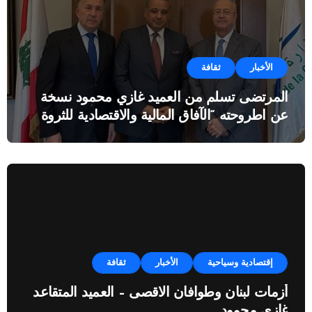
الأخبار
ثقافة
المرتضى تسلم من العميد غازي محمود نسخة
عن اطروحته “الآفاق المالية والاقتصادية للثروة
النفطية”
إقتصادية وسياحية
الأخبار
ثقافة
أزمات لبنان وطوافان الاقصى – العميد المتقاعد
غازي محمود