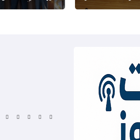
اطروحته “الآفاق المالية
والاقتصادية للثروة النفطي