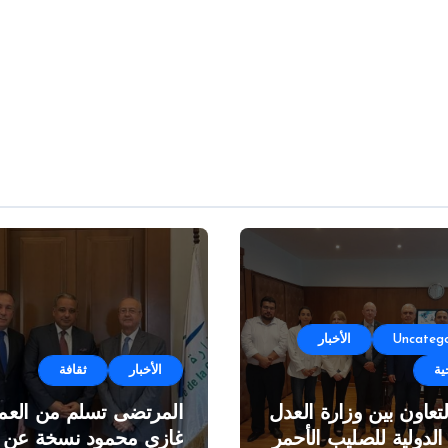
المولدات
Uncatego
الأخبار
ية
الأخبار
ثقافة
لتعاون بين وزارة العدل
المرتضى تسلم من العمي
 الدولية للصليب الأحمر
غازي محمود نسخة عن