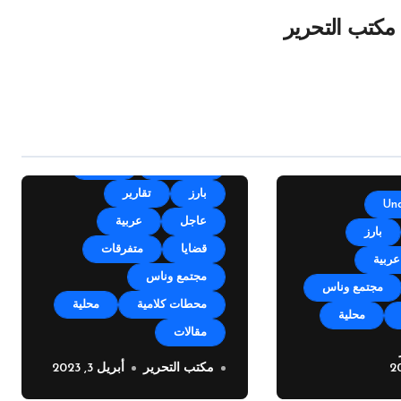
مكتب التحرير
أقلام وآراء
الأخبار
بارز
تقارير
Un
عاجل
عربية
بارز
قضايا
متفرقات
عربية
مجتمع وناس
مجتمع وناس
محطات كلامية
محلية
محلية
مقالات
ل صقر ينضم
مكتب التحرير
أبريل 3, 2023
خطوة فريدة من بلدية
انات ميديا
زوق مكايل بوجه اصحاب