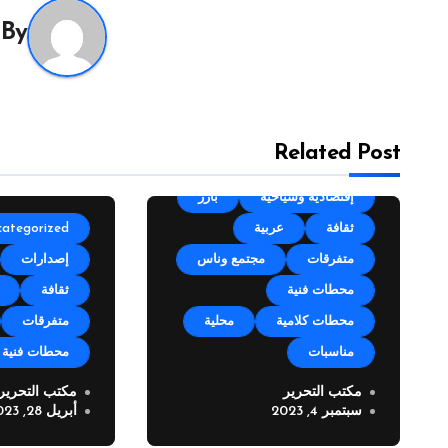
By
Related Post
Uncategorized
أجندة
إقتصادية وسياحية
بارز
ثقافة
عربية
categorized
متفرقات
مجتمع وناس
إصدارات
محطات فنية
ثقافة
محطات كلامية
محلية
متفرقات
مناسبات
محطات فنية
مكتب التحرير
مكتب التحرير
مهرجان زوق مكايل “بلدتنا
الفنان باس
سبتمبر 4, 2023
أبريل 28, 2023
العيد” في نسخته الرابعة
الى شركة مد