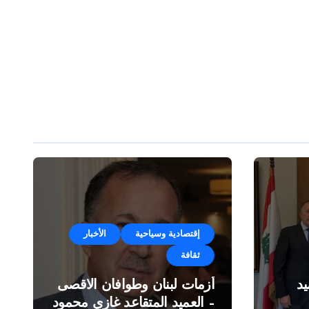
إقتصادية وسياحية
الأخبار
ثقافة
د
أزمات لبنان وطوافان الاقصى
– العميد المتقاعد غازي محمود