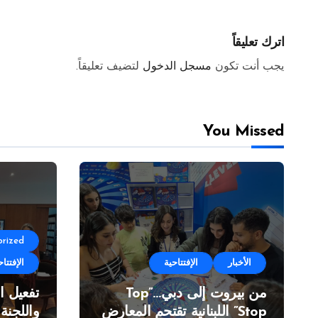
برودكشن
اترك تعليقاً
يجب أنت تكون
مسجل الدخول
لتضيف تعليقاً.
You Missed
rized
الأخبار
الإفتتاحية
الإفتتاح
من بيروت إلى دبي…”Top
تفعيل ا
Stop” اللبنانية تقتحم المعارض
واللجنة