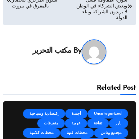
سوريا المقاومة فشل
السوق المركزي للخضار
المقالات
وبعض الشركاء في الوطن
بالمفرق في بيروت
لا يريدون الشراكة وبناء
الدولة
By
مكتب التحرير
Related Post
Uncategorized
أجندة
إقتصادية وسياحية
بارز
ثقافة
عربية
متفرقات
مجتمع وناس
محطات فنية
محطات كلامية