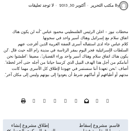
By مكتب التحرير
أكتوبر 30, 2013
لا توجد تعليقات
محطات نيوز – اعلن الرئيس الفلسطيني محمود عباس “أنه لن يكون هناك
اتفاق سلام مع إسرائيل وهناك أسير واحد في سجونها.
كلام عباس جاء لدى استقباله أسرى الضفة الغربية الذين أفرجت عنهم
السلطات الإسرائيلية فجر اليوم بمقر الرئاسة في مدينة رام الله حيث قال :”لن
يكون هناك اتفاق سلام وهناك أسير واحد وراء القضبان”، مضيفا :”اطمئنوا نحن
أمامكم من أجل هذا الهدف النبيل الذي كرسنا حياتنا من أجله حتى آخر لحظة”.
أضاف :”نحن تعهدنا أننا سنستمر في جهودنا لإطلاق كل الأسرى مهما كانت
مدتهم أو أطيافهم أو أماكنهم شرط أن يعودوا إلى بيوتهم وليس إلى مكان آخر”.
تصفّح
قاسم: مشروع إسقاط
إطلاق مشروع إنشاء