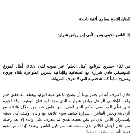
الفنان الناجح يساوي أغنية ناجحة
إذا الناس بتحبني بس… لأني إبن رياض شرارة
في لقاء حصري لبرنامج “متل الحلم” عبر صوت لبنان 100.5 أطل الموزع
الموسيقي هادي شرارة مع الصحافية والإذاعية نسرين الظواهرة بلقاء جريء
وصريح تماماً كما شخصيته التي لا تعرف المرواغة
هادي اعترف أنه لم يحلم يوماً أن يصبح ما هو عليه اليوم، ويعتقد أنه حقق حلم
والده الإعلامي الراحل رياض شرارة، الذي وجد فيه فنان موهوب وقد أجبره
على تعلّم الموسيقى بحكم الجو الفني الذي عاش فيه من خلال علاقته مع
الرحابنة وبعض الفنانين… شرارة كشف سوء علاقته مع والده وكيف كان يعظه
بإستمرار، الأمر الذي لم يكن يعجبه. هادي لم يتعرف على والده إلا بعد رحيله
من خلال أجمل الكلام الذي سمعه عنه من قبل الناس. ويعتقد “إذا الناس تحبه
فقط لأنه إبن رياض شرارة” .