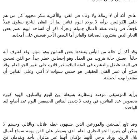
هادي أكد أن لا زمالة ولا وفاء في الفن، والأكثرية تنكر مجهود كل من هم
خلف الكواليس. برأيه لا يوجد اليوم فنانين بما أن الفنان الناجح يساوي عملاً
ناجحاً، في وقت نفتقد لأعمال جميلة. وبجرأة ذكر أن الساحة اليوم تضم بعض
التجار الذين يشترون الصحافة والفانز أما البعض الآخر فيعيش على أمجاده.
وقد أكد أن حالة من اليأس يفتقدها بعض الفنانين وهو منهم، وقد اعترف أنه
حالياً يعيش حالة هروب من العمل وهو إحساس خطر جداً. جو الفن تسعين
في المئة عاطل والعشرة في المئة الباقية غير قادرة على تغيير الجو العام. وقد
صرّح أن عمر الفنان الحقيقي هو خمس سنوات لا أكثر، وعلى الفنانين أن
يقتنعوا بهذه الحقيقة.
برأيه الموسيقى موضة وبمقارنة بسيطة بين اليوم والسابق، الهوة كبيرة
بخصوص عدد الفنانين، في وقت لا يتعدى الفنانين الحقيقيين اليوم عدد أصابع اليد
الواحدة.
وقد تابع الملحنين والموزعين الذين يشبهون خطه قلائل، وبالتالي وحدهم لا
يمكن أن يغيروا الجو التجاري العام الذي يسيطر على الفن. يهمه سماع أعمال
بلال الزين، وزياد برجي لأنهما يؤكدان أنهما غير متأثران بأحد ويقدمان فن