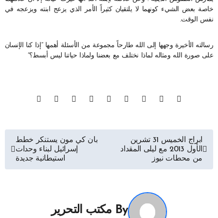
خاصة بعض الشيء كونهما لا يلتقيان كثيراً الأمر الذي يزعج ابنته ويزعجه في
نفس الوقت.
رسالته الأخيرة وجهها إلى الله طارحاً مجموعة من الأسئلة أهمها “إذا كنا الإنسان
على صورة الله ومثاله لماذا نختلف مع بعضنا ولماذا حياتنا ليس أبسط؟”
تصفّح
ابراج الخميس 31 تشرين
بان كي مون يستنكر خطط
الأول 2013 مع ليلى المقداد
إسرائيل لبناء وحدات
المقالات
من محطات نيوز
استيطانية جديدة
By
مكتب التحرير