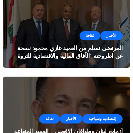
الأخبار
ثقافة
المرتضى تسلم من العميد غازي محمود نسخة
عن اطروحته “الآفاق المالية والاقتصادية للثروة
النفطية”
إقتصادية وسياحية
الأخبار
ثقافة
أزمات لبنان وطوافان الاقصى – العميد المتقاعد