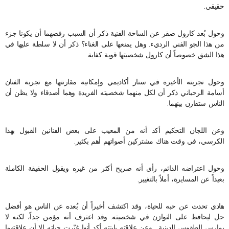
حقيقي.
وحول بُعد كارول صقر عن الساحة الفنية ذكر أن السبب رفضهما أن يكونا جزء
من هذا الجو الفني الرديء. وهل يمنعها على الغناء؟ ذكر أن لا سلطة عليها في
هذا الشق خصوصاً أن كارول شخصيتها قوية كفاية.
وحول تجربته الأخيرة في ستار أكاديمي وإمكانية مقارنتها مع تجربة الفنان
أسامة الرحباني ذكر أن لكل منهما شخصيته الفريدة وهما أصدقاء ولا يظن أن
الناس ستقارن بينهما.
وعن اللجان التحكيم أكد أنه من المعيب على بعض الفنانين القبول بهذا
الكرسي، في وقت هناك مشتركين أصواتهم أهم بكثير.
وحول اعتراضه الدائم، رأى أنه صريح أكثر من غيره ويقول الحقيقة الكاملة
بعيداً عن المسايرة، أملاً بالتغيير.
هادي تحدث عن حبه للحياة، وقد اكتشف أخيراً أن بُعده عن الناس هو أفضل
حل ليحافظ على التوازن في شخصيته. وقد اعترف أنه مؤمن جداً، لكنه لا
يمارس الطقوس الدينية . وعن علاقته بإبنته أكد أنها غيّرت حياته إلا أن علاقتهما