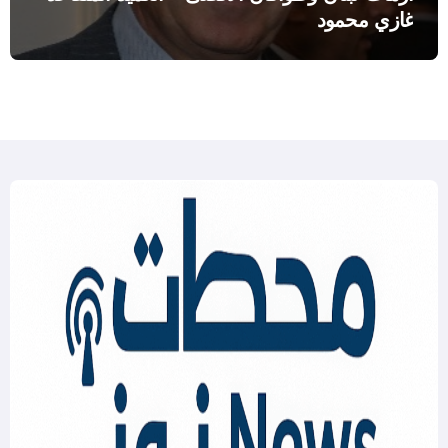
غازي محمود