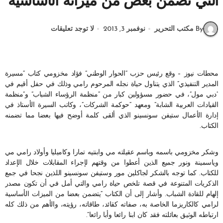
التي تضمن بعض من ميزاته الأساسية
By مكتب التحرير
نوفمبر 3, 2013
لا توجد تعليقات
محطات نيوز – وقع رئيس حزب “الحوار الوطني” فؤاد مخزومي كتاب “مسيرة
المدير التنفيذي” الذي يتناول حياة نجله المرحوم رامي وذلك في حفل أقيم في
“دبي مول”، في حضور مسؤولين كبار من “منظمة الرؤساء الشباب” و”منظمة
القيادات العربية الشابة” ومعهد “حوكمة الشركات”، وكاتب السيرة الأستاذ في
إدارة الأعمال ستيفن سونسينو الذي ألقى كلمة أوضح فيها بعضا مما تضمنه
الكتاب.
وشكر مخزومي باسمه وباسم عقيلته مي وابنتيه تمارا وكاميليا وأولاد رامي مي
وياسمينة ونور جميع الذين أعطوا من وقتهم لإجراء المقابلات خلال الإعداد
للكتاب. كما توجه بالشكر لجاكلين مور وستيفن سونسينو اللذين نجحا في جمع
الذكريات المتنوعة في قصة تلخص حياة رامي والتي أمل في أن تكون مصدر
إلهام للقادة الشباب. وأشار إلى أن الكتاب “يتضمن بعضا من الميزات الأساسية
لرامي كالكاريزما الخاصة به، صفاته كقائد، طاقاته، رؤيته، والأهم من ذلك كله
ارتباطه الوثيق بعائلته فقد كان ابنا رائعا وأبا رائعا”.