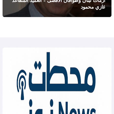
أزمات لبنان وطوافان الاقصى – العميد المتقاعد
غازي محمود