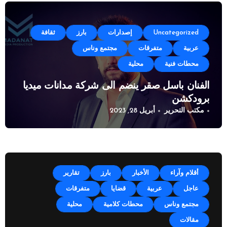
Uncategorized
إصدارات
بارز
ثقافة
عربية
متفرقات
مجتمع وناس
محطات فنية
محلية
الفنان باسل صقر ينضم الى شركة مدانات ميديا
برودكشن
مكتب التحرير
أبريل 28, 2023
أقلام وآراء
الأخبار
بارز
تقارير
عاجل
عربية
قضايا
متفرقات
مجتمع وناس
محطات كلامية
محلية
مقالات