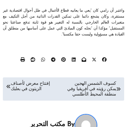
واعتبر أن رامي كان “يعي ما يعانيه قطاع الأعمال في ظل أحوال اقتصادية غير
مستقرة، وكان يشجع دائما على تمكين القدرات الذاتية من أجل التكيف مع
متغيرات العالم الخارجي. بالنسبة له التغيير هو قوة ثابتة تدفع صناعتنا نحو
المستقبل” مؤكدا أن “نجله كون المبادئ التي عمل على أساسها من منطلق أن
القيادة هي مسؤولية وليست حقا مكتسبا”.
تصفّح
كسوف الشمس الهجين
إفتتاح معرض لأصناف
يمكن رؤيته في أفريقيا وفي
الزيتون في بعلبك
المقالات
منطقة المحيط الأطلسي
By
مكتب التحرير