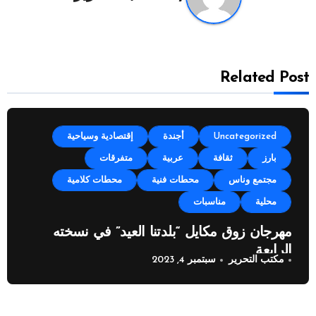
Related Post
Uncategorized
أجندة
إقتصادية وسياحية
بارز
ثقافة
عربية
متفرقات
مجتمع وناس
محطات فنية
محطات كلامية
محلية
مناسبات
مهرجان زوق مكايل “بلدتنا العيد” في نسخته
الرابعة
مكتب التحرير
سبتمبر 4, 2023