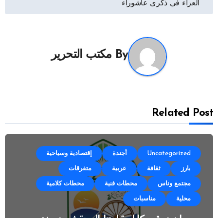
العزاء في ذكرى عاشوراء
By
مكتب التحرير
Related Post
Uncategorized
أجندة
إقتصادية وسياحية
بارز
ثقافة
عربية
متفرقات
مجتمع وناس
محطات فنية
محطات كلامية
محلية
مناسبات