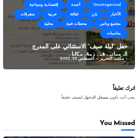
Uncategorized
أجندة
إقتصادية وسياحية
الأخبار
بارز
ثقافة
عربية
متفرقات
مجتمع وناس
محطات فنية
محلية
مناسبات
حفل “ليلة صيف” الاستثنائي على المدرج
الروماني في زوق مكايل
مكتب التحرير
أغسطس 22, 2022
اترك تعليقاً
يجب أنت تكون
مسجل الدخول
لتضيف تعليقاً.
You Missed