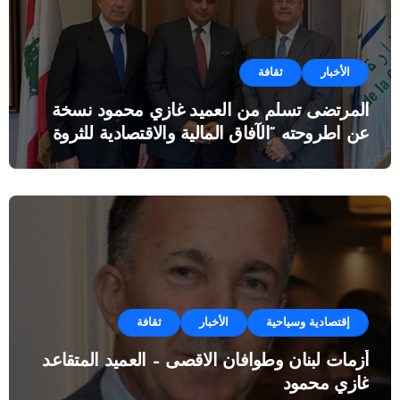
الأخبار
ثقافة
المرتضى تسلم من العميد غازي محمود نسخة
عن اطروحته “الآفاق المالية والاقتصادية للثروة
النفطية”
إقتصادية وسياحية
الأخبار
ثقافة
أزمات لبنان وطوافان الاقصى – العميد المتقاعد
غازي محمود