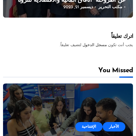
عن اطروحته “الآفاق المالية والاقتصادية للثروة
مكتب التحرير
ديسمبر 21, 2023
النفطية”
اترك تعليقاً
يجب أنت تكون
مسجل الدخول
لتضيف تعليقاً.
You Missed
الأخبار
الإفتتاحية