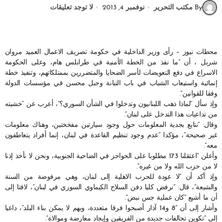
By مكتب التحرير
نوفمبر 4, 2013
لا توجد تعليقات
محطات نيوز – رأى وزير الداخلية في حكومة تصريف الاعمال العميد مروان
شربل ، أن “ما نفذ من الخطة الأمنية في طرابلس هام، وعلى الحكومة
الاسراع في دفع التعويضات لأسر الضحايا والمتضررين بممتلكاتهم، وتنفيذ خطة
إنمائية واستيعاب الشباب في باب التبانة وجبل محسن في مؤسسات الدولة
وفقا للقوانين”.
وإذ سأل “لماذا ذهب اللبنانيون وتدخلوا في الشأن السوري؟”، أعرب عن “خشيته
من تداعيات هذا التدخل على لبنان”.
وقال: “نتابع بجدية المعلومات حول وجود سيارتين مفخختين، وهناك معلومات
غير صحيحة”، مؤكدا “عدم وجود تنظيم القاعدة في لبنان، إنما أفراد يتعاطفون
معه”.
وأعلن “اعتقلنا 173 مطلوبا على الحواجز في الضاحية الجنوبية، ونحن لا نأخذ إذنا
لا من حزب الله ولا من غيره”.
وإذ أكد أن “لا عودة للحرب الاهلية إلى لبنان، وهي مرفوضة من السنة
والشيعة”، قال: “نرفض كليا دفن السلاح الكيماوي السوري في لبنان”، لافتا إلى
أن ما أشيع “كان عملية جس نبض”.
وأشار إلى أن “8 و14 آذار أصبحوا فرقا متعددة، وبهم لا يمكن بناء البلد”، داعيا
إلى “تكوين تحالفات جديدة من الفريقين وإيجاد معارضة وموالاة”.