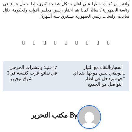
واعتبر أن “هناك خطرا على لبنان يشكل فضيحة كبرى، إذا حصل فراغ في
رئاسة الجمهورية”، سائلا “لماذا يتم اختيار رئيس مجلس النواب والحكومة خلال
ساعات، وانتخاب رئيس الجمهورية يستغرق ستة أشهر؟”.
تصفّح
الحجار:اللقاء مع التيار
17 قتيلا وعشرات الجرحى
الوطني ليس موجها ضد اي
في تدافع قرب كنيسة في
المقالات
جهة ويدخل في اطار
شرق نيجيريا
التواصل مع الجميع
By
مكتب التحرير