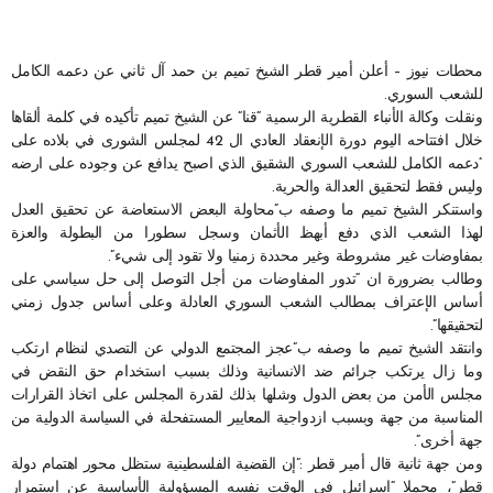
محطات نيوز – أعلن أمير قطر الشيخ تميم بن حمد آل ثاني عن دعمه الكامل
للشعب السوري.
ونقلت وكالة الأنباء القطرية الرسمية “قنا” عن الشيخ تميم تأكيده في كلمة ألقاها
خلال افتتاحه اليوم دورة الإنعقاد العادي ال 42 لمجلس الشورى في بلاده على
“دعمه الكامل للشعب السوري الشقيق الذي اصبح يدافع عن وجوده على ارضه
وليس فقط لتحقيق العدالة والحرية.
واستنكر الشيخ تميم ما وصفه ب”محاولة البعض الاستعاضة عن تحقيق العدل
لهذا الشعب الذي دفع أبهظ الأثمان وسجل سطورا من البطولة والعزة
بمفاوضات غير مشروطة وغير محددة زمنيا ولا تقود إلى شيء”.
وطالب بضرورة ان “تدور المفاوضات من أجل التوصل إلى حل سياسي على
أساس الإعتراف بمطالب الشعب السوري العادلة وعلى أساس جدول زمني
لتحقيقها”.
وانتقد الشيخ تميم ما وصفه ب”عجز المجتمع الدولي عن التصدي لنظام ارتكب
وما زال يرتكب جرائم ضد الانسانية وذلك بسبب استخدام حق النقض في
مجلس الأمن من بعض الدول وشلها بذلك لقدرة المجلس على اتخاذ القرارات
المناسبة من جهة وبسبب ازدواجية المعايير المستفحلة في السياسة الدولية من
جهة أخرى”.
ومن جهة ثانية قال أمير قطر :”إن القضية الفلسطينية ستظل محور اهتمام دولة
قطر”، محملا “اسرائيل في الوقت نفسه المسؤولية الأساسية عن استمرار