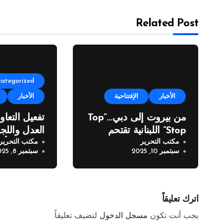
Related Post
categorized
الأخبار
الإفتتاحية
الأخبار
من بيروت إلى دبي…”Top
تفعيل التعاو
Stop” اللبنانية تقتحم
العدل واللجن
مكتب التحرير
مكتب التحرير
المعارض الدولية
للصليب الأح
سبتمبر 10, 2025
سبتمبر 8, 2025
اترك تعليقاً
يجب أنت تكون
مسجل الدخول
لتضيف تعليقاً.