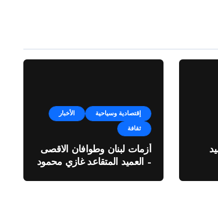
إقتصادية وسياحية
الأخبار
ثقافة
د
أزمات لبنان وطوافان الاقصى
– العميد المتقاعد غازي محمود
ة”