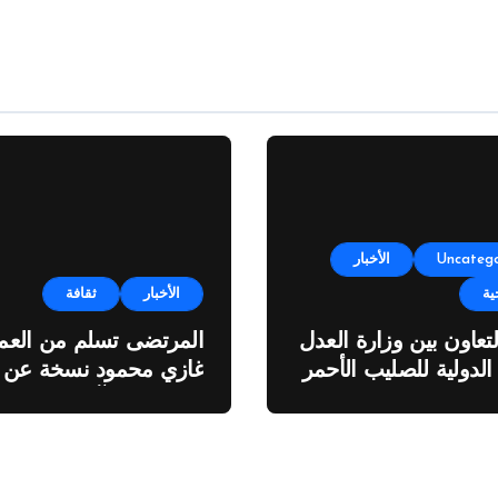
Uncatego
الأخبار
ية
الأخبار
ثقافة
لتعاون بين وزارة العدل
المرتضى تسلم من العمي
 الدولية للصليب الأحمر
غازي محمود نسخة عن
اطروحته “الآفاق المالية
والاقتصادية للثروة النفطي