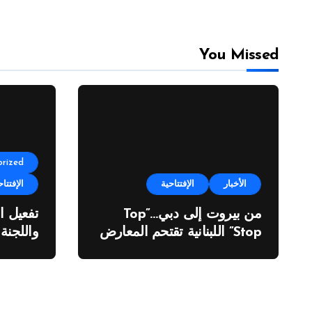
You Missed
rized
الأخبار
الإفتتاحية
الإفتتاح
من بيروت إلى دبي…”Top
تفعيل ا
Stop” اللبنانية تقتحم المعارض
واللجنة
الدولية