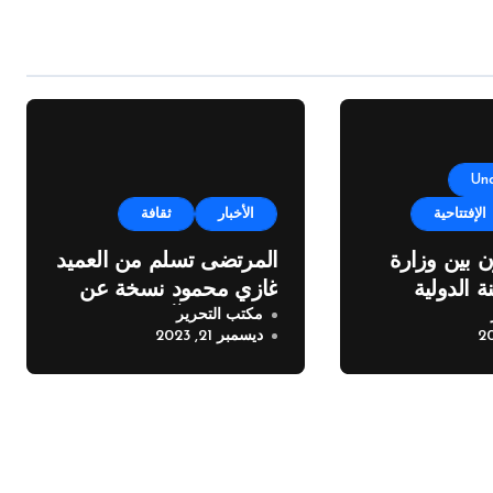
Un
الإفتتاحية
الأخبار
ثقافة
ن بين وزارة
المرتضى تسلم من العميد
ة الدولية
غازي محمود نسخة عن
مكتب التحرير
مر
اطروحته “الآفاق المالية
ديسمبر 21, 2023
والاقتصادية للثروة
النفطية”