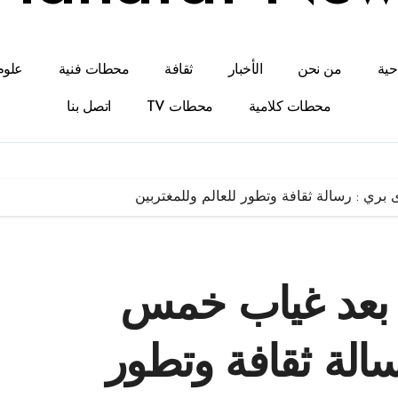
احية
من نحن
الأخبار
ثقافة
محطات فنية
علوم
محطات كلامية
محطات TV
اتصل بنا
ي : رسالة ثقافة وتطور للعالم وللمغتربين
 بعد غياب خمس
الة ثقافة وتطور