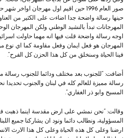
صور العام 1996 حين اقيم اول مهرجان او
حينها رسالة واضحة جدا اضاءت على الكثير من العناو
المهرجانات تبدأ بالنشيد الوطني ولكن المهرجان الو
اوجه رسالة واضحة قلت فيها انه مهما حاولت اسرائيل 
المهرجان هو فعل ايمان وفعل مقاومة كما اي نوع من 
فينا الحياة وسنخلق من كل هذا الحزن كل الفرح”.
أضافت: “للجنوب بعد مختلف ودائما للجنوب رسالة مختل
رسالة مميزة للعالم كله في لبنان والجنوب تحديدا ن
المسيح وابو ذر الغفاري”.
وقالت: “نحن نمشي على ارض مقدسة اينما ذهبت في 
المسؤولية، ونطالب دائما ونود ان يشاركنا جميع اللبن
ارضنا وعلى كل هذه الحياة وعلى كل هذا الارث الانسا