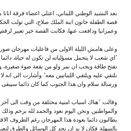
بعد النشيد الوطني اللبناني، اعتلى اعضاء فرقة انا
قصة الطفلة خاتون ابنة الملك صلاح، التي تولت الحكم
وعمرانيا ودافعت عنها، فكانت القصة خير تعبير لرقص
وعلى هامش الليلة الاولى من فاعليات مهرجان صور، 
“اي شعب لا يتحمل مسؤلياته لن تكون له حياة، دائ
نفتح طاقة ويجب ان نمر ولو من بقعة ضوء صغيرة، و
نلتقي عليه ويلتقي اللبنانيين معه”. وأشارت الى انه ل
ورسالة سلام وان هذا الجنوب كما كان دائما سيبقى 
وقالت: “هناك اسباب امنية مختلفة من وقت الى آخر 
والمواطنين. ونحن اليوم نعود والحمد لله بزخم وذلك
يطالبون دائما بعودة هذا المهرجان رغم الظروف الا
بالسهلة. فكان لا بد ان نجد كل الوسائل والطرق لنعي