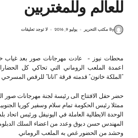
للعالم وللمغتربين
By مكتب التحرير
يوليو 9, 2016
لا توجد تعليقات
محطات نيوز – عادت مهرجانات صور بعد غياب خمس سنوات الى التألق من جديد وعادت تصدح معها
اعمدة الملعب الروماني التي تحاكي كل الحضارات
“الملكة خاتون” قدمته فرقة “انانا” للرقص المسرحي م
حضر حفل الافتتاح الى رئيسة لجنة مهرجانات صور ا
ممثلا رئيس الحكومة تمام سلام وسفير كوريا الجنوبية 
الوحدة الايطالية العاملة في اليونيفل ورئيس اتحاد
المهندس حسن دبوق وعدد من اعضاء السلك الدبلوماس
وحشد من الحضور غص به الملعب الروماني.