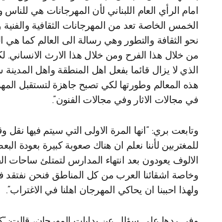
امام الرأي العام اللبناني لأن المهرجانات هي للناس
الخمس الخاصة تعد من المهرجانات الثقافية والفني
نحو الثقافة والتطور وهي رسالة الى العالم كما هي ا
من خلال هذا الفرح ومن خلال هذا الارث الانساني. ل
الذي لا يزال قائما بفعل اهل المنطقة واهل المدينة
هذه المعالم وطورتها لكي تصبح جاهزة لتستقبل الم
في مجالات الاثار وفي مجالات الفنون”.
وتابعت بري: “انها المرة الاولى التي سيتم فيها نقل و
للمغتربين لأننا نعلم ان هناك صعوبة كبيرة بعودة ا
الالوف يعودون بعد انتهاء المدارس لتمتلئ ساحات ال
وخاصة اشقائنا العرب من كل المناطق فنحن نفتقد في 
ولهذا احببنا ان يحاكي المهرجان اهلنا في الاغتراب”.
وفي ردها على سؤال عن بدايات المهرجان، قالت: “كا