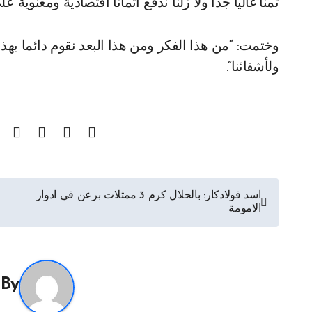
ثمنا غاليا جدا ولا زلنا ندفع اثمانا اقتصادية ومعنوية 
وختمت: “من هذا الفكر ومن هذا البعد نقوم دائما به
ولأشقائنا”.
تصفّح
اسد فولادكار: بالحلال كرم 3 ممثلات برعن في ادوار
الامومة
المقالات
By