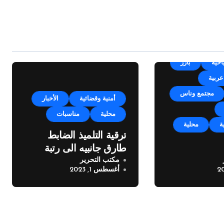
Un
أجندة
احية
بارز
عربية
مجتمع وناس
أمنية وقضائية
الأخبار
محلية
مناسبات
ة
محلية
ترقية التلميذ الضابط
طارق جانبيه الى رتبة
مكتب التحرير
مكايل “بلدتنا
ملازم
أغسطس 1, 2023
خته الرابعة