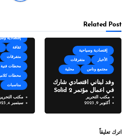
Related Post
categorized
إقتصادية وسي
ثقافة
إقتصادية وسياحية
متفرقات
الأخبار
متفرقات
محطات فنية
مجتمع وناس
محلية
محطات كلامي
وفد لبناني اقتصادي شارك
مناسبات
في اعمال مؤتمر Solid 2
مكتب التحرير
مكتب التحرير
مهرجان زوق 
أكتوبر 9, 2023
سبتمبر 4, 2023
العيد” في نس
اترك تعليقاً