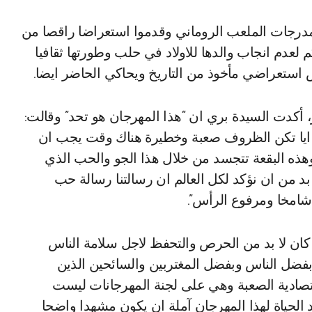
نا مدرجات الملعب الروماني وقدموا استعراضا راقصا من
 لعدم انجاب والدها للاولاد في حلب وطورتها ثقافيا
 استعراضي مأخوذ من التاريخ ويحاكي الحاضر ايضا.
أكدت السيدة بري ان “هذا المهرجان هو تحد” وقالت:
ما ايا تكن الظروف صعبة وخطيرة هناك وقت يجب ان
هذه البقعة تتجسد من خلال هذا الجو والحب الذي
ا بد من ان نؤكد لكل العالم ان رسالتنا رسالة حب
شامخا ومرفوع الرأس”.
كان لا بد من الحرص والتحفظ لاجل سلامة الناس
 بفضل الناس وبفضل المغتربين والسائحين الذين
قتصادية الصعبة وهي على لجنة المهرجانات ليست
د الحياة لهذا المهرجان آملة ان يكون مشهدا واضحا