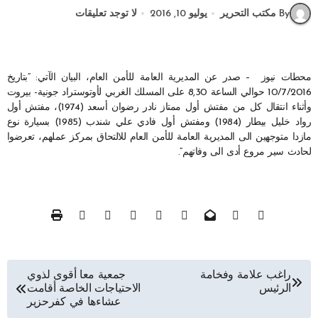
By مكتب التحرير
يوليو 10, 2016
لا توجد تعليقات
محطات نيوز – صدر عن المديرية العامة للأمن العام، البيان الآتي: “بتاريخ
10/7/2016 حوالي الساعة 8,30 على المسلك الغربي لأوتوستراد جونية- بيروت
وأثناء انتقال كل من مفتش أول ممتاز نادر رضوان أسعد (1974)، مفتش أول
رواد خليل بيطار (1984) ومفتش أول فادي علي شندب (1985) بسيارة نوع
مازدا متوجهين الى المديرية العامة للأمن العام للالتحاق بمركز عملهم، تعرضوا
لحادث سير مروع أدى الى وفاتهم”.
تصفّح
راغب علامة وفخامة
جمعية معا أقوى لذوي
الرئيس
الاحتياجات الخاصة أقامت
المقالات
عشاءها في كفرحزير