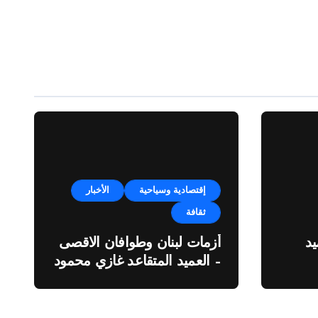
إقتصادية وسياحية
الأخبار
ثقافة
د
أزمات لبنان وطوافان الاقصى
– العميد المتقاعد غازي محمود
ة”