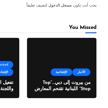
يجب أنت تكون
مسجل الدخول
لتضيف تعليقاً.
You Missed
rized
الأخبار
الإفتتاحية
الإفتتاح
من بيروت إلى دبي…”Top
تفعيل ا
Stop” اللبنانية تقتحم المعارض
واللجنة
الدولية