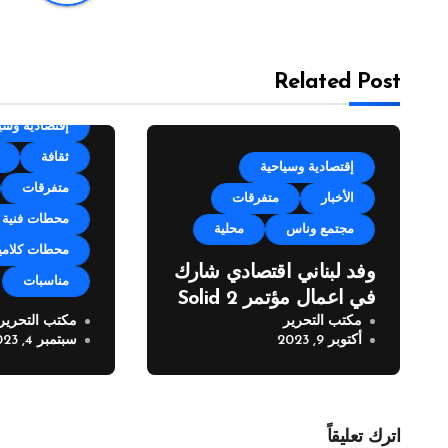
Related Post
categorized
إقتصادية وسي
ثقافة
إقتصادية وسياحية
متفرقات
الأخبار
متفرقات
محطات فنية
مجتمع وناس
محلية
محطات كلامي
وفد لبناني اقتصادي شارك
مناسبات
في اعمال مؤتمر Solid 2
مكتب التحرير
مكتب التحرير
مهرجان زوق 
أكتوبر 9, 2023
سبتمبر 4, 2023
العيد” في نس
اترك تعليقاً