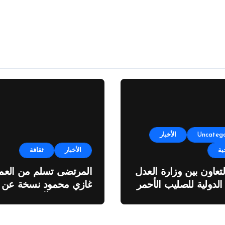
Uncatego
الأخبار
ية
الأخبار
ثقافة
لتعاون بين وزارة العدل
المرتضى تسلم من العمي
 الدولية للصليب الأحمر
غازي محمود نسخة عن
اطروحته “الآفاق المالية
والاقتصادية للثروة النفطي