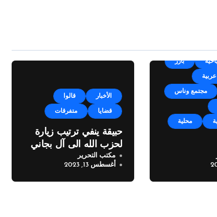
Un
أجندة
احية
بارز
عربية
مجتمع وناس
الأخبار
قالوا
قضايا
متفرقات
ة
محلية
حبيقة ينفي ترتيب زيارة
لحزب الله الى آل بجاني
مكتب التحرير
مكايل “بلدتنا
أغسطس 13, 2023
خته الرابعة