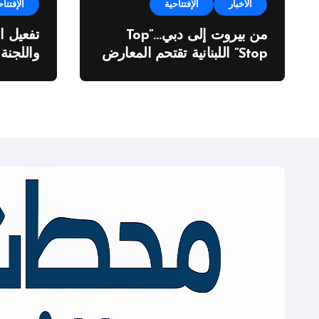
الأخبار
الإفتتاحية
الإفتتاح
من بيروت إلى دبي…”Top
تفعيل ا
Stop” اللبنانية تقتحم المعارض
واللجنة
الدولية