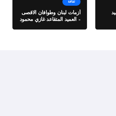
ثقافة
د
أزمات لبنان وطوافان الاقصى
– العميد المتقاعد غازي محمود
ة”