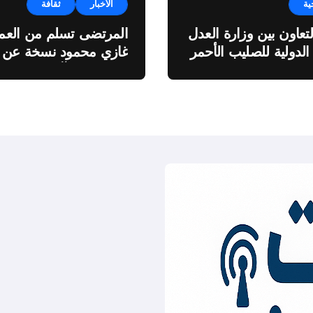
ية
الأخبار
ثقافة
لتعاون بين وزارة العدل
المرتضى تسلم من العمي
 الدولية للصليب الأحمر
غازي محمود نسخة عن
اطروحته “الآفاق المالية
والاقتصادية للثروة النفطي