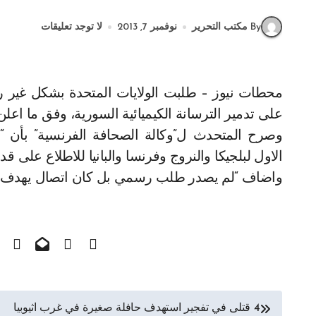
By مكتب التحرير
نوفمبر 7, 2013
لا توجد تعليقات
محطات نيوز – طلبت الولايات المتحدة بشكل غير رسمي من بضعة حلفاء بينهم فرنسا وبلجيكا، مساعدتها
على تدمير الترسانة الكيميائية السورية، وفق ما اعلن 
وصرح المتحدث ل”وكالة الصحافة الفرنسية” بأن “ال
الاول لبلجيكا والنروج وفرنسا والبانيا للاطلاع على ق
واضاف “لم يصدر طلب رسمي بل كان اتصال يهدف الى
تصفّح
4 قتلى في تفجير استهدف حافلة صغيرة في غرب اثيوبيا