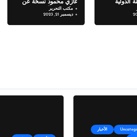
ة الدولية
غازي محمود نسخة عن
مكتب التحرير
مر
اطروحته “الآفاق المالية
ديسمبر 21, 2023
والاقتصادية للثروة
النفطية”
Uncatego
الأخبار