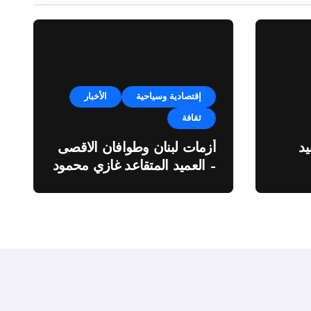
إقتصادية وسياحية
الأخبار
ثقافة
د
أزمات لبنان وطوافان الاقصى
– العميد المتقاعد غازي محمود
ة”