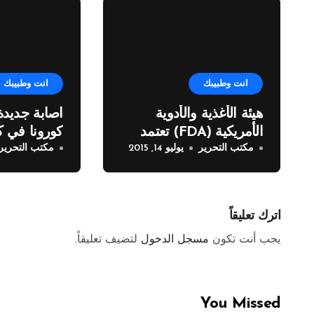
انت وطبيبك
انت وطبيبك
هيئة الأغذية والأدوية
اصابة جديدة
الأمريكية (FDA) تعتمد
كورونا في كو
مكتب التحرير
يوليو 14, 2015
مكتب التحرير
(LCZ696) من نوفارتس
كعلاج جديد لقصور عضلة
القلب
اترك تعليقاً
يجب أنت تكون
مسجل الدخول
لتضيف تعليقاً.
You Missed