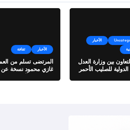
Uncatego
الأخبار
ية
الأخبار
ثقافة
لتعاون بين وزارة العدل
المرتضى تسلم من العمي
 الدولية للصليب الأحمر
غازي محمود نسخة عن
اطروحته “الآفاق المالية
والاقتصادية للثروة النفطي