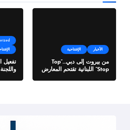
rized
الأخبار
الإفتتاحية
الإفتتاح
من بيروت إلى دبي…”Top
تفعيل ا
Stop” اللبنانية تقتحم المعارض
واللجنة
الدولية