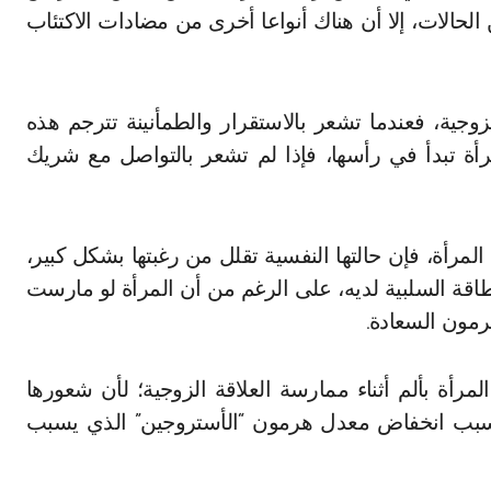
ن أدوية الاكتئاب تقلل الرغبة بنسبة 58% من الحالات، إلا أن هناك أنواعا أخرى من مضادات الاكتئاب
وجية، فعندما تشعر بالاستقرار والطمأنينة تترجم هذه
رأة تبدأ في رأسها، فإذا لم تشعر بالتواصل مع شريك
 المرأة، فإن حالتها النفسية تقلل من رغبتها بشكل كبير،
اقة السلبية لديه، على الرغم من أن المرأة لو مارست
هرمون السعادة.
أة بألم أثناء ممارسة العلاقة الزوجية؛ لأن شعورها
ك بسبب انخفاض معدل هرمون “الأستروجين” الذي يسبب