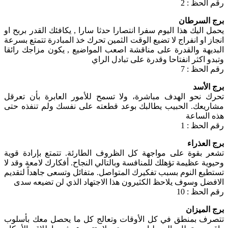
رقم الحظ : 2
برج السرطان
يحمل اليك هذا اليوم سفرا انتصارا حدثا سارا , يكافئك القدر بربح او
انجاز او انفراج لا تضيع الوقت الثمين تحرك خذ المبادرة تتمتع بسرعة
البديهة والقدرة على مناقشة اصعب المواضيع , يكون مزاجك رائقا
وتبدو اكثر انفتاحا وقدرة على تبادل الراي
رقم الحظ : 7
برج الأسد
تحرك نحو الهدف مباشرة، ولا تسمح للأمور العابرة بأن تعرقل
مشاريعك. الحبيب يطالبك بوعد قطعته على نفسك ولم تنفذه حتى
هذه الساعة
رقم الحظ : 1
برج العذراء
تشعر بقوة على مواجهة كل الظروف الطارئة. تتمتع بإرادة قوية
وحيوية عظيمة تؤهلك للمنافسة وبالتالي النجاح. أفكارك لامعة وقد لا
تستطيع النوم بسبب تفكيرك المتواصل. متفائل وتسعى جاهداً لتقديم
الافضل وسوف يلاحظ الكثيرون هذا الاجتهاد الذي لن تضيعه سدى
رقم الحظ : 10
برج الميزان
تتصرف بمنطق في كل الأوقات وتعالج كل ما يحصل معك بأسلوب