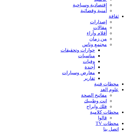
إقتصادية وسياحية
أمنية وقضائية
ثقافة
إصدارات
مقالات
أقلام وآراء
من زمان
مجتمع وناس
حوارات وتحقيقات
مناسبات
وفيات
أجندة
معارض وسيارات
تقارير
محطات فنية
علوم الغد
مفاتيح الصحة
انت وطبيبك
فلك وابراج
محطات كلامية
قالوا
محطات TV
اتصل بنا