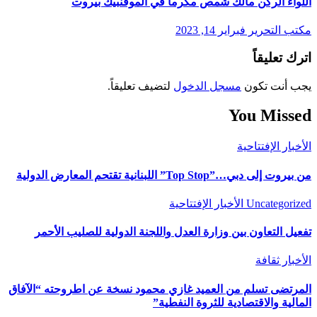
اللواء الركن مالك شمص مكرماً في الموفنبيك بيروت
مكتب التحرير
فبراير 14, 2023
اترك تعليقاً
يجب أنت تكون
مسجل الدخول
لتضيف تعليقاً.
You Missed
الأخبار
الإفتتاحية
من بيروت إلى دبي…”Top Stop” اللبنانية تقتحم المعارض الدولية
Uncategorized
الأخبار
الإفتتاحية
تفعيل التعاون بين وزارة العدل واللجنة الدولية للصليب الأحمر
الأخبار
ثقافة
المرتضى تسلم من العميد غازي محمود نسخة عن اطروحته “الآفاق
المالية والاقتصادية للثروة النفطية”