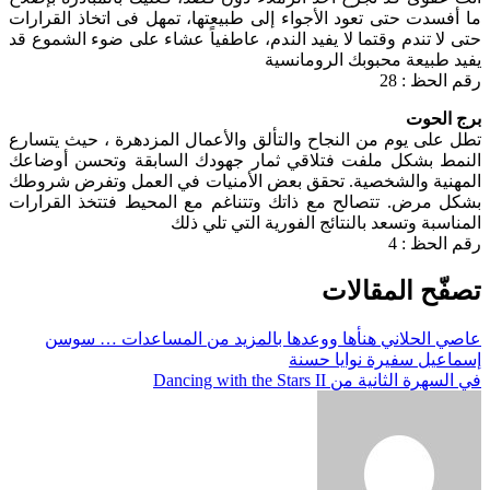
ما أفسدت حتى تعود الأجواء إلى طبيعتها، تمهل فى اتخاذ القرارات
حتى لا تندم وقتما لا يفيد الندم، عاطفياً عشاء على ضوء الشموع قد
يفيد طبيعة محبوبك الرومانسية
رقم الحظ : 28
برج الحوت
تطل على يوم من النجاح والتألق والأعمال المزدهرة ، حيث يتسارع
النمط بشكل ملفت فتلاقي ثمار جهودك السابقة وتحسن أوضاعك
المهنية والشخصية. تحقق بعض الأمنيات في العمل وتفرض شروطك
بشكل مرض. تتصالح مع ذاتك وتتناغم مع المحيط فتتخذ القرارات
المناسبة وتسعد بالنتائج الفورية التي تلي ذلك
رقم الحظ : 4
تصفّح المقالات
عاصي الحلاني هنأها ووعدها بالمزيد من المساعدات … سوسن
إسماعيل سفيرة نوايا حسنة‏
في السهرة الثانية من Dancing with the Stars II