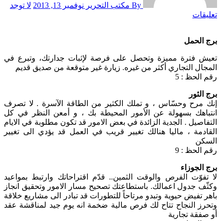
By مكتب التحرير
نوفمبر 13, 2013
لا توجد
تعليقات
برج الحمل
تعيش فترة مميزة وتحصل على فرصة لإثبات جدارتك، وتبرع في
المجال التجاري أكثر من غيره. زيارة غير متوقعة من صديق قديم
رقم الحظ : 5
برج الثور
إنك مرح وحسّاس ، و تملك الكثير من الطاقة الآسرة . لا تصرف
انتباهك بسهولة عن الأمور المحيطة بك ، و أمعن النظر في كل
التفاصيل . الجدية الزائدة في بعض الامور قد تكون مطلوبة في الايام
القادمة ، ماليا هنالك تغيير قريب في العمل قد يؤدي الى تغيير
السكن
رقم الحظ : 9
برج الجوزاء
لا تفوّت الفرص والوقت الثمين.. قدّم اقتراحاتك وارتبط بمواعيد
وكثّف جدول اعمالك. باستطاعتك تصحيح مسار الامور وتحقيق انجاز
باهر تفيض حيوية وتبدو مرتاحاً للتطورات قد تبادر الى مشاريع خلاقة
وتحرز النجاح تتاح لك فرص مالية ضخمة انه يوم جيد لمناقشة عقد
أو صفقة تجارية