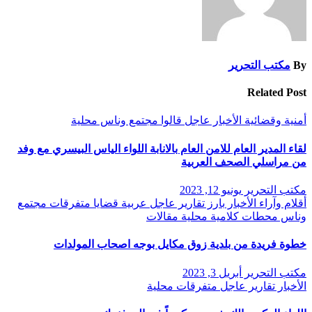
By
مكتب التحرير
Related Post
أمنية وقضائية
الأخبار
عاجل
قالوا
مجتمع وناس
محلية
لقاء المدير العام للامن العام بالانابة اللواء الياس البيسري مع وفد
من مراسلي الصحف العربية
مكتب التحرير
يونيو 12, 2023
أقلام وآراء
الأخبار
بارز
تقارير
عاجل
عربية
قضايا
متفرقات
مجتمع
وناس
محطات كلامية
محلية
مقالات
خطوة فريدة من بلدية زوق مكايل بوجه اصحاب المولدات
مكتب التحرير
أبريل 3, 2023
الأخبار
تقارير
عاجل
متفرقات
محلية