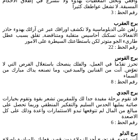
واقعي وتحلل المعطيات بهدوء ولا تتسرع في إطلاق الأحكام
المسبقة. لا تشغل عواطفك كثيراً
رقم الحظ : 3
برج العقرب
راهن على الدبلوماسية ولا تكشف اوراقك عبر عن آرائك بهدوء حاذر
الانفعالات تسكنك أحاسيس متقلبة ومتناقضة, تقلق بسبب عطل
طارىء الجو متوتر لكن باستطاعتك السيطرة على الامور
رقم الحظ : 22
برج القوس
تحرز تقدّماً في العمل، والفلك ينصحك باستغلال الفرص التي لا
تعوّض. أنت من الفنانين والمبدعين، وما تصنعه يداك مبارك من
السماء
رقم الحظ : 8
برج الجدي
قد تقوم برحلة مفيدة جدا لك وللمقربين تشعر بقوة وتقوم بخيارات
صائبة يمليها الحدس السليم والتفكير المنطقي وربما تحصل على
مبالغ من المال لم تتوقعها تبدو الاستثمارات واعدة وذلك على كل
الاصعدة
رقم الحظ : 6
برج الدلو
أنت عفوى قد تجرح أحد الزملاء دون قصد، فعليك بالمبادرة بإصلاح