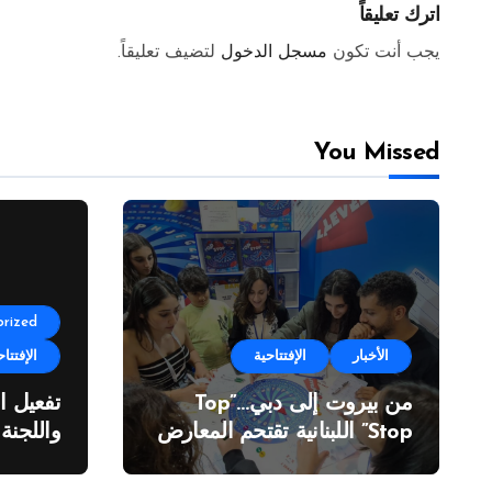
اترك تعليقاً
يجب أنت تكون
مسجل الدخول
لتضيف تعليقاً.
You Missed
rized
الأخبار
الإفتتاحية
الإفتتاح
من بيروت إلى دبي…”Top
تفعيل ا
Stop” اللبنانية تقتحم المعارض
واللجنة
الدولية