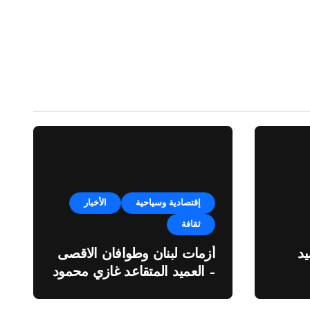
إقتصادية وسياحية
الأخبار
ثقافة
د
أزمات لبنان وطوافان الاقصى
– العميد المتقاعد غازي محمود
ة”