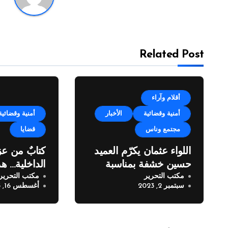
Related Post
أقلام وآراء
أمنية وقضائية
الأخبار
أمنية وقضائية
مجتمع وناس
قضايا
اللواء عثمان يكرّم العميد
كتابٌ من عز
حسين خشفة بمناسبة
الداخلية… هذ
مكتب التحرير
مكتب التحرير
انتهاء خدمته في قوى
سبتمبر 2, 2023
أغسطس 16, 2023
الأمن الداخلي