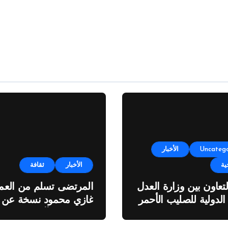
Uncatego
الأخبار
ية
الأخبار
ثقافة
لتعاون بين وزارة العدل
المرتضى تسلم من العمي
 الدولية للصليب الأحمر
غازي محمود نسخة عن
اطروحته “الآفاق المالية
والاقتصادية للثروة النفطي