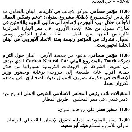
للاعلام – جل الديب.
11,00 مؤتمر صحافي
لمركز الأجانب في كاريتاس لبنان بالتعاون مع
كاريتاس لوكسمبورغ
لإطلاق مشروع بعنوان: “دعم وتمكين العمال
الأجانب خلال دورة الهجرة بالإضافة الى طالبي اللجوء واللاجئين في
لبنان”،
ممول من بعثة الإتحاد الأوروبي في مقر الإدارة المركزية
لكاريتاس لبنان- سن الفيل – القلعة- شارع الدكتور يوسف
الحجار.
تشارك في المؤتمر رئيسة بعثة الاتحاد الاوروبي في لبنان
انجلينا ايخهورست.
11,00 مؤتمر صحافي،
بدعوة من جمعية الأرض – لبنان
حول التزام
شركة Touch بالمشروع البيئي Carbon Neutral Car ا
لذي يهدف
إلى تعويض الشركة عن الإنبعاثات الكربونية لسياراتها من خلال
حماية أقرب غابة طبيعية إلى بيروت،
برعاية وحضور وزير
الإتصالات
في حكومة تصريف الاعمال نقولا الصحناوي، في مطعم
الكروان بعبدا.
استقبالات نائب رئيس المجلس الاسلامي الشيعي الاعلى
الشيخ عبد
الامير قبلان، في مقر المجلس – طريق المطار
11,00 سفير قطر
علي بن حمد المري
.
12,00
سفير المفوضية الدولية لحقوق الإنسان النائب في البرلمان
الدولي للأمن والسلام
هيثم ابو سعيد.