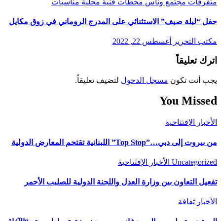
متفرقات
مجتمع وناس
محطات فنية
محلية
مناسبات
حفل “ليلة صيف” الاستثنائي على المدرج الروماني في زوق مكايل
مكتب التحرير
أغسطس 22, 2022
اترك تعليقاً
يجب أنت تكون
مسجل الدخول
لتضيف تعليقاً.
You Missed
الأخبار
الإفتتاحية
من بيروت إلى دبي…”Top Stop” اللبنانية تقتحم المعارض الدولية
Uncategorized
الأخبار
الإفتتاحية
تفعيل التعاون بين وزارة العدل واللجنة الدولية للصليب الأحمر
الأخبار
ثقافة