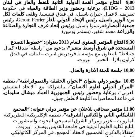
9,00 افتتاح مؤتمر القمة الدولية الثانية للنفط والغاز في لبنان
LIOG – 2013)، برعاية وحضور وزير الطاقة والمياه
في حكومة
تصريف الاعمال جبران باسيل، في فندق فينيسيا.
وتلقى كلمات لكل
من: الوزير باسيل، رئيس الإتحاد الدولي للغاز
Gerom Ferrier
، رئيس
جمعية المصارف
فرنسوا باسيل
ورئيس إتحاد غرف التجارة والصناعة
والزراعة
محمد شقير. (يستمر يومين)
9,30 افتتاح المؤتمر السنوي للعام 2013 بعنوان: “خطوط التصدع
المستجدة في شرق أوسط متغير”
، بدعوة من “رابطة أصدقاء كمال
جنبلاط” بالتعاون مع مؤسسة فريدريش ايبرت – لبنان، في فندق
كراون بلازا – الحمرا – بيروت.
10,00 جلسة للجنة الادارة والعدل.
10,45 مؤتمر دولي بعنوان “الحوار، الحقيقة والديموقراطية”، ينظمه
“المركز الدولي لعلوم الاتسان”
، بالشراكة مع “الاتحاد الفلسفي
العربي”،
برعاية وحضور رئيس الجمهورية العماد ميشال سليمان
،
في قاعة المحاضرات التابعة لانطش جبيل.
11,00 مؤتمر صحافي للاعلان عن مؤتمر دولي عنوانه: “المجمع
الفاتيكاني الثاني والكنائس الشرقية”،
تنظمه الإكليريكية البطريركية
المارونية – غزير ومركز الشرق المسيحي للبحوث والمنشورات
التابع لكلية العلوم الدينية في جامعة القديس يوسف – بيروت،
احتفالا بالذكرى الخمسين لانعقاد المجمع، في المركز الكاثوليكي