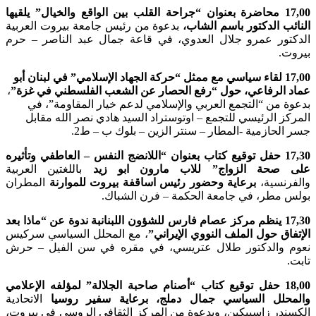
17,00 محاضرة بعنوان “جراحة القلب بين الواقع والخيال” يلقيها
النائب الدكتور باسم الشاب،
بدعوة من رئيس جامعة بيروت العربية
الدكتور عمرو جلال العدوي، في قاعة جمال عبد الناصر – حرم
بيروت.
17,00 لقاء سياسي مع ممثل “حركة الجهاد الإسلامي” في لبنان أبو
عماد الرفاعي، حول “رفع الحصار عن الشعب الفلسطني في غزة”
،
بدعوة من “التجمع العربي والإسلامي لدعم خيار المقاومة”، في
المركز الرئيسي للتجمع – اوتوستراد السيد هادي نصر الله مقابل
جسر الحازمية -المطار – سنتر الزين – بلوك ب – ط2.
17,30 حفل توقيع كتاب بعنوان “اللانضج النفس – العاطفي وتأثيره
على صحة الزواج” للاب مارون ابو زيد
باللغتين العربية
والفرنسية،
برعاية وحضور رئيس اساقفة بيروت للموارنة
المطران
بولس مطر، في جامعة الحكمة – فرن الشباك.
17,30 ينظم مركز عصام فارس للشؤون اللبنانبة ندوة عن “ماذا بعد
الإتفاق حول الملف النووي الإيراني”
، مع المحلل السياسي سركيس
نعوم والدكتور طلال عتريسي، في مقره في سن الفيل – حرش
تابت.
18,00 حفل توقيع كتاب “أصنام صاحبة الجلالة” لمؤلفه الإعلامي
والمحلل السياسي جمال دملج، برعاية سفير روسيا
الاتحادية
الكسندر زاسيبكين، وبدعوة من المركز الثقافي الروسي في بيروت،