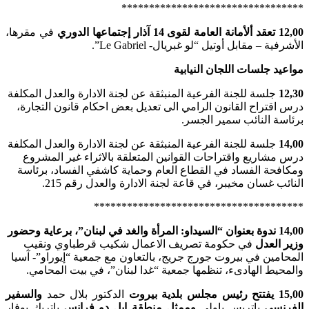
*********************************
12,00 تعقد ألأمانة العامة لقوى 14 آذار إجتماعها الدوري
في مقرها،
الأشرفية – مقابل أوتيل “لو غبريال- Le Gabriel”.
مواعيد جلسات اللجان النيابية
12,30
جلسة للجنة الفرعية المنبثقة عن لجنة الادارة والعدل المكلفة
درس اقتراح القانون الرامي الى تعديل بعض احكام قانون التجارة،
برئاسة النائب سمير الجسر.
14,00
جلسة للجنة الفرعية المنبثقة عن لجنة الادارة والعدل المكلفة
درس مشاريع واقتراحات القوانين المتعلقة بالاثراء غير المشروع
ومكافحة الفساد في القطاع العام وحماية كاشفي الفساد، برئاسة
النائب غسان مخيبر، في قاعة لجنة الادارة والعدل رقم 215.
**************************************
14,00 ندوة بعنوان “السيداو: المرأة والغد في لبنان”، برعاية وحضور
وزير العدل
في حكومة تصريف الاعمال شكيب قرطباوي ونقيب
المحامين في بيروت جورج جريج، بالتعاون مع جمعية “إيوراو”- آسيا
والمحيط الهادىء، تنظمها جمعية “غدا لبنان”، في بيت المحامي.
15,00 يفتتح رئيس مجلس بلدية بيروت
الدكتور بلال حمد
والسفير
الفرنسي
باتريس باولي
وممثل منطقة ايل دو فرانس
باتريك بوفار