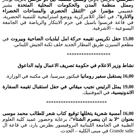
و
ممثل منظمة المدن والحكومات المحلية المتحدة
بشير
عضيمي
مؤتمرا عن “التنقل الحضري والمساحات الخضراء
والانارة”
، في اطار اللامركزية ووضع استراتيجية للتنمية الحضرية،
في قاعة فرنسوا باسيل في حرم الابتكار والرياضة في الجامعة
اليسوعية – الاشرفية.
15,00 حفل تكريمي تقيمه حركة امل لبلديات الضاحية وبيروت
في
مطعم السيزن طريق المطار الجديد خلف ثكنة الجيش اللبناني.
******************
نشاط وزير الاعلام في حكومة تصريف الاعمال وليد الداعوق
16,00
يستقبل سفير رومانيا
فيكتور ميرسيا، في مكتبه في الوزارة.
19,00 يمثل الرئيس نجيب ميقاتي في حفل استقبال تقيمه السفارة
الاندونيسية،
في الموفنبيك.
*************************
16,00 أمسية شعرية يتخللها توقيع كتاب شعر للطالب محمد موسى
بعنوان “لا بد ان ينصرم الشتاء”،
برعاية وحضور عميد كلية العلوم
الطبية في الجامعة اللبنانية البروفيسور بطرس يارد، في قاعة ال
Grande salle في مبنى الكلية – الحدث.