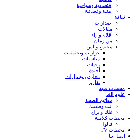
إقتصادية وسياحية
أمنية وقضائية
ثقافة
إصدارات
مقالات
أقلام وآراء
من زمان
مجتمع وناس
حوارات وتحقيقات
مناسبات
وفيات
أجندة
معارض وسيارات
تقارير
محطات فنية
علوم الغد
مفاتيح الصحة
انت وطبيبك
فلك وابراج
محطات كلامية
قالوا
محطات TV
اتصل بنا