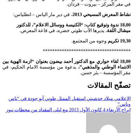
في مقر المركز – بيروت – فردان.
نشاط المعرض المسيحي 2013
، في دير مار الياس – انطلياس:
18,00 ندوة وتوقيع كتاب: “الكنيسة ووسائل الاعلام”، للدكتور
ميشال اللفة
، يديرها الأب طوني خضره، في قاعة المعرض.
19,30 تكريم
وجوه من المجتمع.
*************************************
18,00 لقاء حواري مع الدكتور أحمد بيضون بعنوان “ازمة الهوية بين
الانتماء الوطني والمذهبي”،
بدعوة من مؤسسة الامام الحكيم، في
مقر المؤسسة – بئر حسن.
تصفّح المقالات
الإعلامي ميلاد حدشيتي استقبل الممثل طوني أبو جودة في “ناس
وناس”
ابراج الأربعاء 4 كانون الأول 2013 مع ليلى المقداد من محطات نيوز