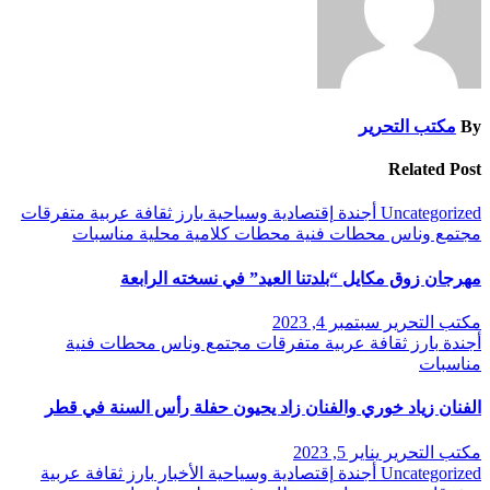
By
مكتب التحرير
Related Post
Uncategorized
أجندة
إقتصادية وسياحية
بارز
ثقافة
عربية
متفرقات
مجتمع وناس
محطات فنية
محطات كلامية
محلية
مناسبات
مهرجان زوق مكايل “بلدتنا العيد” في نسخته الرابعة
مكتب التحرير
سبتمبر 4, 2023
أجندة
بارز
ثقافة
عربية
متفرقات
مجتمع وناس
محطات فنية
مناسبات
الفنان زياد خوري والفنان زاد يحيون حفلة رأس السنة في قطر
مكتب التحرير
يناير 5, 2023
Uncategorized
أجندة
إقتصادية وسياحية
الأخبار
بارز
ثقافة
عربية