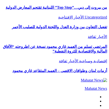
من بيروت إلى دبي…”Top Stop” اللبنانية تقتحم المعارض الدولية
Uncategorized
الأخبار
الإفتتاحية
تفعيل التعاون بين وزارة العدل واللجنة الدولية للصليب الأحمر
الأخبار
ثقافة
المرتضى تسلم من العميد غازي محمود نسخة عن اطروحته “الآفاق
المالية والاقتصادية للثروة النفطية”
إقتصادية وسياحية
الأخبار
ثقافة
أزمات لبنان وطوافان الاقصى – العميد المتقاعد غازي محمود
Mahatat News