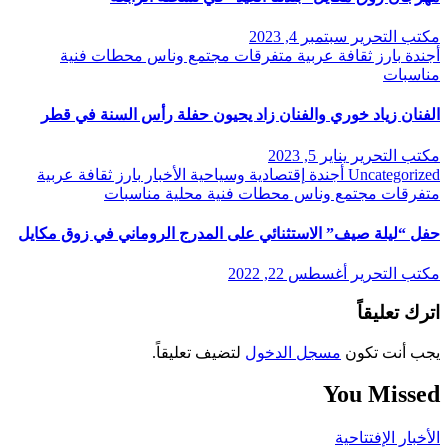
مكتب التحرير
سبتمبر 4, 2023
أجندة
بارز
ثقافة
عربية
متفرقات
مجتمع وناس
محطات فنية
مناسبات
الفنان زياد خوري والفنان زاد يحيون حفلة رأس السنة في قطر
مكتب التحرير
يناير 5, 2023
Uncategorized
أجندة
إقتصادية وسياحية
الأخبار
بارز
ثقافة
عربية
متفرقات
مجتمع وناس
محطات فنية
محلية
مناسبات
حفل “ليلة صيف” الاستثنائي على المدرج الروماني في زوق مكايل
مكتب التحرير
أغسطس 22, 2022
اترك تعليقاً
يجب أنت تكون
مسجل الدخول
لتضيف تعليقاً.
You Missed
الأخبار
الإفتتاحية