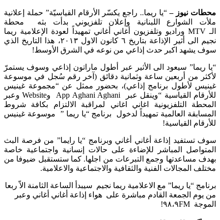
محطات نيوز –
“يا ريما.. راجع يكسّر الأرقام القياسيّة” حملة إعلانية
ملأت الشوارع اللبنانية وإعلان تلفزيوني بدأت بثه محطة
الـ MTV وراديو وتلفزيون أغاني أغاني تمهيداً لعودة الإعلامية ريما
نجيم الى أثير الإذاعة بتاريخ ٦ كانون الاول ٢٠١٣، هذا التاريخ الذي
سوف يشهد اكبر حدث إذاعي من نوعه في الشرق الأوسط!
“يا ريما” سيعود الى الأثير عبر أطول ماراتون إذاعي وسوف يستمرّ
لأكثر من أربعين ساعة وثمانية دقائق (آخر رقم سُجل في موسوعة
غينيس لأطول برنامج إذاعي)، بحضور ممثل عن “مجموعة غينيس
للأرقام القياسية “وينقل عبر App Aghani Aghani وWebsite وعبر
المحطة التلفزيونية اغاني اغاني لمراقبة الالتزام بكافة شروط
المسابقة العالمية تمهيداً لدخول برنامج “يا ريما ” موسوعة غينيس
للأرقام القياسية!
سوف تستفيد إذاعة أغاني أغاني وبرنامج “يا رايما” من فرصة البث
المتواصل المباشر للإضاءة على حالات إنسانية واجتماعية خاصة
بهدف مساعدتها وجمع التبرعات من اجلها. كما ستستقبل ضيوفا من
مختلف المجالات الفنية والثقافية والاجتماعية والاعلامية.
برنامج “يا ريما” مع الاعلامية ريما نجيم سيبدأ الساعة الثامنة الاّ ربعا
من يوم الجمعة القادم مباشرة على هواء إذاعة أغاني أغاني وعبر
الموجة ٩٨،٩FM!