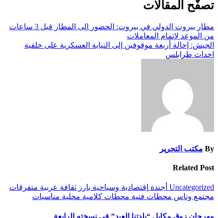
تصفّح المقالات
مطار بيروت الدولي في بيروت: الحضور الى المطار قبل 3 ساعات
من الموعد لإتمام المعاملات
الجيش: إحالة أربعة موقوفين إلى النيابة العسكرية على خلفية
احداث طرابلس
By
مكتب التحرير
Related Post
Uncategorized
أجندة
إقتصادية وسياحية
بارز
ثقافة
عربية
متفرقات
مجتمع وناس
محطات فنية
محطات كلامية
محلية
مناسبات
مهرجان زوق مكايل “بلدتنا العيد” في نسخته الرابعة