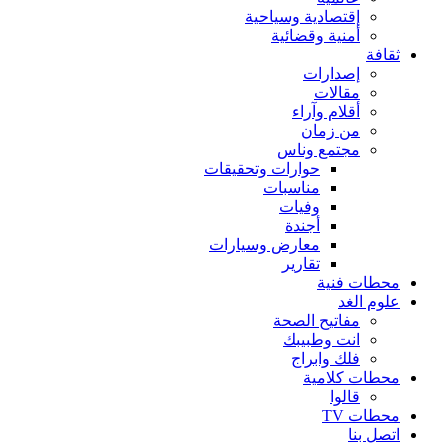
إقتصادية وسياحية
أمنية وقضائية
ثقافة
إصدارات
مقالات
أقلام وآراء
من زمان
مجتمع وناس
حوارات وتحقيقات
مناسبات
وفيات
أجندة
معارض وسيارات
تقارير
محطات فنية
علوم الغد
مفاتيح الصحة
انت وطبيبك
فلك وابراج
محطات كلامية
قالوا
محطات TV
اتصل بنا