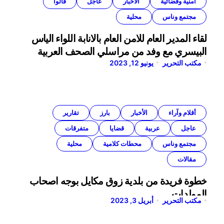
أمنية وقضائية
الأخبار
عاجل
قالوا
مجتمع وناس
محلية
لقاء المدير العام للامن العام بالانابة اللواء الياس
البيسري مع وفد من مراسلي الصحف العربية
مكتب التحرير
يونيو 12, 2023
أقلام وآراء
الأخبار
بارز
تقارير
عاجل
عربية
قضايا
متفرقات
مجتمع وناس
محطات كلامية
محلية
مقالات
خطوة فريدة من بلدية زوق مكايل بوجه اصحاب
المولدات
مكتب التحرير
أبريل 3, 2023