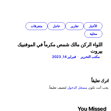
الأخبار
تقارير
عاجل
متفرقات
محلية
اللواء الركن مالك شمص مكرماً في الموفنبيك
بيروت
مكتب التحرير
فبراير 14, 2023
اترك تعليقاً
يجب أنت تكون
مسجل الدخول
لتضيف تعليقاً.
You Missed