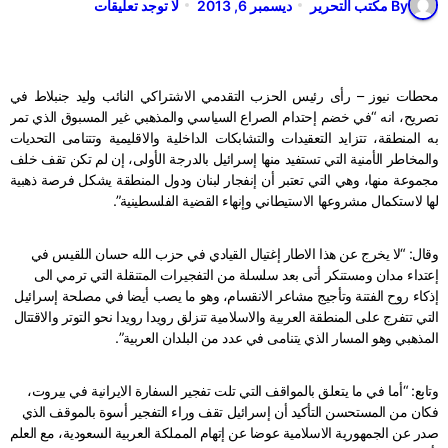
By مكتب التحرير
ديسمبر 6, 2013
لا توجد تعليقات
محطات نيوز – رأى رئيس الحزب التقدمي الاشتراكي النائب وليد جنبلاط في
تصريح، انه “في خضم إحتدام الصراع السياسي والمذهبي غير المسبوق الذي تمر
به المنطقة، تتزايد التعقيدات والتشابكات الداخلية والاقليمية وتتنامى التحديات
والمخاطر الأمنية التي تستفيد منها إسرائيل بالدرجة الأولى، إن لم تكن تقف خلف
مجموعة منها، وهي التي تعتبر أن إنفجار لبنان ودول المنطقة يشكل فرصة ذهبية
لها لاستكمال مشروعها الاستيطاني وإنهاء القضية الفلسطينية”.
وقال: “لا يخرج عن هذا الاطار إغتيال القيادي في حزب الله حسان اللقيس في
إعتداء مدان ومستنكر أتى بعد سلسلة من التفجيرات المتنقلة التي ترمي الى
إذكاء روح الفتنة وتأجيج مشاعر الانقسام، وهو ما يصب أيضا في مصلحة إسرائيل
التي تتفرج على المنطقة العربية والاسلامية تنزلق رويدا رويدا نحو التوتر والاقتتال
المذهبي وهو المسار الذي يتنامى في عدد من البلدان العربية”.
وتابع: “أما في ما يتعلق بالمواقف التي تلت تفجير السفارة الايرانية في بيروت،
فكان من المستحسن التأكيد أن إسرائيل تقف وراء التفجير أسوة بالموقف الذي
صدر عن الجمهورية الاسلامية عوضا عن إتهام المملكة العربية السعودية، مع العلم