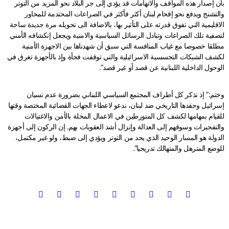
بأن إصدار هذه المواقف والاتهامات قد يؤدي إلى جر البلاد نحو المزيد من التوتر
والتشنج ويدفع نحو إقحام لبنان أكثر فأكثر في الصراعات المحتدمة للمحاور
الاقليمية التي تفوق قدرته على التأثير بها، بالاضافة الى تحويله مرة جديدة ساحة
لتصفية تلك الصراعات وتبادل الرسائل السياسية والامنية ويجعل إنكشافه الأمني
مطلقا خصوصا مع غياب المنافسة التي سبق أن شهدناها بين الاجهزة الأمنية
لكشف الشبكات التجسسية الاسرائيلية والتي توقفت فجأة وإذ بالأجهزة تغرق في
الوحول الداخلية اللبنانية عن قصد أو غير قصد”.
وختم:” إذ نذكر كل أطراف المجتمع السياسي اللبناني بضرورة عدم نسيان
إسرائيل وحقدها التاريخي ضد لبنان، ندعو لاعطاء الجهات القضائية المختصة وقتها
للقيام بمهامها لكشف كل المتورطين في الاعمال المخلة بالأمن والاغتيالات
والتفجيرات وسوقهم إلى العدالة وإنزال أشد العقوبات بهم. إن الركون إلى أجهزة
الدولة هو المسار الوحيد الذي يحد من التوتر ويؤدي إلى ضبط، ولو غير مكتمل،
للوضع المترهل والمتهالك تدريجيا”.