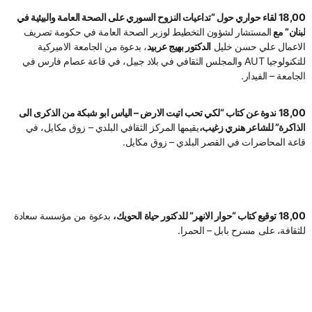
18,00 لقاء حواري حول “تداعيات النزوح السوري على الصحة العامة والبيئية في
لبنان” مع
المستشار لشؤون التخطيط لوزير الصحة العامة في حكومة تصريف
الاعمال علي حسن خليل
الدكتور بهيج عربيد
، بدعوة من الجامعة الاميركية
للتكنولوجيا AUT والمجلس الثقافي في بلاد جبيل، في قاعة عصام فارس في
الجامعة – الفيدار.
18,00 ندوة عن كتاب “لكي تحب اتيت الارض – الياس ابو شبكة من الذكرى الى
الذاكرة” للشاعر هنري زغيب،
يقيمها المركز الثقافي البلدي – زوق مكايل، في
قاعة المحاضرات في القصر البلدي – زوق مكايل.
18,00 توقيع كتاب “حوار الانهر” للدكتور حياة الحويك،
بدعوة من مؤسسة سعادة
للثقافة، على مسرح بابل – الحمرا.