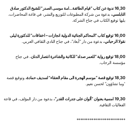
16,30 ندوة عن كتاب “قيام الطائفة…امة موسى الصدر” للشيخ الدكتور صادق
النابلسي،
بدعوة من شركة المطبوعات للتوزيع والنشر، في قاعة المحاضرات،
يليها توقيع الكتاب في جناح الشركة.
16,00 توقيع كتاب “المحاكم الجنائية الدولية انجازات – اخفاقات” للدكتورة ليلى
نقولا الرحباني،
بدعوة من دار “أبعاد”، في جناح النادي الثقافي العربي.
18,00 توقيع رواية “للعمر صداه” للكاتبة والشاعرة انتصار الدنان
، في جناح
مؤسسة الرحاب.
18,30 توقيع قصة “موسم الهجرة الى مقام العنقاء” لسديف حمادة،
وتوقيع قصة
“وما تشاؤون” لحسن نعيم.
19,30 امسية بعنوان “ألوان على جدرات القدر”،
بدعوة من دار المؤلف، في قاعة
الفعاليات الثقافية.
**************************