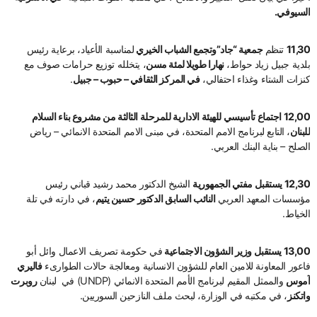
السيوفي.
11,30
تنظم
جمعية “جاد”
وتجمع الشباب الخيري
لمناسبة الأعياد، برعاية رئيس
بلدية جبيل زياد حواط،
نهارا طويلا لمئة مسن
، يتخلله توزيع حرامات صوف مع
كنزات الشتاء وغذاء احتفالي،
في المركز الثقافي – حبوب – جبيل
.
12,00 اجتماع تأسيسي للهيئة الادارية للمرحلة الثالثة من مشروع بناء السلام
للبنان
، التابع لبرنامج الامم المتحدة، في مبنى الامم المتحدة الانمائي – رياض
الصلح – بناية البنك العربي.
12,30 يستقبل مفتي الجمهورية
الشيخ الدكتور محمد رشيد قباني رئيس
مؤسسات المعهد العربي
النائب السابق الدكتور حسين يتيم
، في دارته في تلة
الخياط.
13,00 يستقبل وزير الشؤون الاجتماعية
في حكومة تصريف الاعمال وائل أبو
فاعور المعاونة للامين العام للشؤون الانسانية ومعالجة حالات الطوارىء
فاليري
آموس
والممثل المقيم لبرنامج الأمم المتحدة الانمائي (UNDP) في لبنان
روبرت
واتكنز
، في مكتبه في الوزارة، لبحث ملف النازحين السوريين.