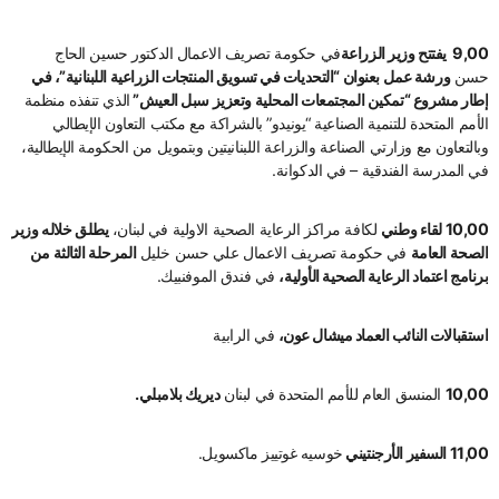
9,00 يفتتح وزير الزراعة
في حكومة تصريف الاعمال الدكتور حسين الحاج
حسن
ورشة عمل بعنوان “التحديات في تسويق المنتجات الزراعية اللبنانية”، في
إطار مشروع “تمكين المجتمعات المحلية وتعزيز سبل العيش”
الذي تنفذه منظمة
الأمم المتحدة للتنمية الصناعية “يونيدو” بالشراكة مع مكتب التعاون الإيطالي
وبالتعاون مع وزارتي الصناعة والزراعة اللبنانيتين وبتمويل من الحكومة الإيطالية،
في المدرسة الفندقية – في الدكوانة.
10,00 لقاء وطني
لكافة مراكز الرعاية الصحية الاولية في لبنان،
يطلق خلاله وزير
الصحة العامة
في حكومة تصريف الاعمال علي حسن خليل
المرحلة الثالثة من
برنامج اعتماد الرعاية الصحية الأولية،
في فندق الموفنبيك.
استقبالات النائب العماد ميشال عون،
في الرابية
10,00
المنسق العام للأمم المتحدة في لبنان
ديريك بلامبلي.
11,00 السفير الأرجنتيني
خوسيه غوتييز ماكسويل.