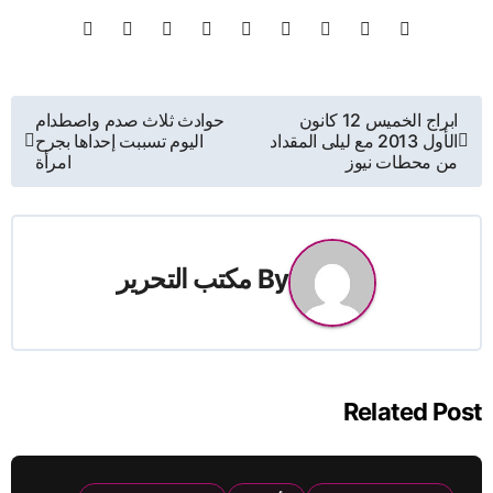
تصفّح
ابراج الخميس 12 كانون
حوادث ثلاث صدم واصطدام
الأول 2013 مع ليلى المقداد
اليوم تسببت إحداها بجرح
المقالات
من محطات نيوز
امرأة
By
مكتب التحرير
Related Post