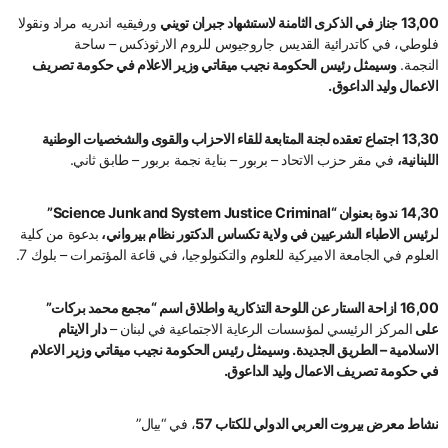
13,00 جناز في الذكرى الثامنة لاستشهاد جبران تويني
ورفيقيه اندريه مراد ونقولا
فلوطي، في كاتدرائية القديس جاروجيوس للروم الارثوذكس – ساحة
النجمة.
وسيمثل رئيس الحكومة نجيب ميقاتي وزير الاعلام في حكومة تصريف
الاعمال وليد الداعوق.
13,30 اجتماع تعقده لجنة المتابعة للقاء الاحزاب والقوى والشخصيات الوطنية
اللبنانية،
في مقر حزب الاتحاد – بربور – بناية نجمة بربور – طابق ثاني.
14,30 ندوة بعنوان “Science Junk and System Justice Criminal”
لرئيس الاطباء الشرعيين في ولاية تكساس الدكتور نظام بيرواني،
بدعوة من كلية
العلوم في الجامعة الاميركية للعلوم والتكنولوجيا، في قاعة المؤتمرات – بلوك 7.
16,00 ازاحة الستار عن اللوحة التذكارية واطلاق اسم “مجمع محمد بركات”
على
المركز الرئيسي لمؤسسات الرعاية الاجتماعية في لبنان –
دار الايتام
الاسلامية – الطريق الجديدة. وسيمثل رئيس الحكومة نجيب ميقاتي وزير الاعلام
في حكومة تصريف الاعمال وليد الداعوق.
نشاط معرض بيروت العربي الدولي للكتاب 57
، في “بيال”