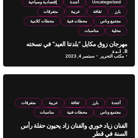
Uncategorized
أجندة
إقتصادية وسياحية
بارز
ثقافة
عربية
متفرقات
مجتمع وناس
محطات فنية
محطات كلامية
محلية
مناسبات
مهرجان زوق مكايل “بلدتنا العيد” في نسخته
الرابعة
مكتب التحرير
سبتمبر 4, 2023
أجندة
بارز
ثقافة
عربية
متفرقات
مجتمع وناس
محطات فنية
مناسبات
الفنان زياد خوري والفنان زاد يحيون حفلة رأس
السنة في قطر