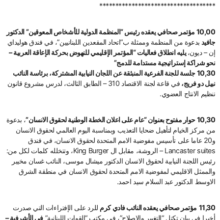
************************************
10,00 مؤتمر صحافي يعقده رئيس “المنظمة الدولية للأشخاص المعوقين” الدكتور
جافيد
بدعوة من المنظمة وممثلة ب”اتحاد المقعدين اللبنانيين”، في فندق هوليداي
إن – ديون،
يليه انطلاق فعاليات “المؤتمر الإقليمي للنهوض بحركة الإعاقة العربية –
نحو شراكة إستراتيجية مستدامة للدمج”
10,30 جلسة للجنة الفرعية المنبثقة عن اللجان النيابية المشتركة، برئاسة النائب
نبيل دو فريج،
في قاعة لجنة الاقتصاد 310 – الطابق الثالث، لدرس مشروع قانون
تنظيم الانتاج العضوي.
10,30 حوار مفتوح بعنوان “عام على اعلان الخطة الوطنية لحقوق الانسان”
، بدعوة
من مركز الخيام لتأهيل ضحايا التعذيب وبمناسبة اليوم العالمي لحقوق الانسان
و20 عاما على تأسيس مفوضية الامم المتحدة لحقوق الانسان، في فندق
Lancaster suites – الروشة، مقابل ال King Burger، وتتخلله كلمات لكل من:
رئيس اللجنة النيابية لحقوق الانسان الدكتور ميشال موسى، النائب غسان مخيبر
والممثل الاقليمي لمفوضية الامم المتحدة لحقوق الانسان في منطقة الشرق
الاوسط الدكتور عبد السلام سيد احمد.
11,30
مؤتمر صحافي يعقده النائب فادي كرم
للرد على الإفتراءات التي صدرت
أخيرا في بيان تكتل “التغيير والاصلاح”، في مكتب “القوات اللبنانية”
في الأشرفية –