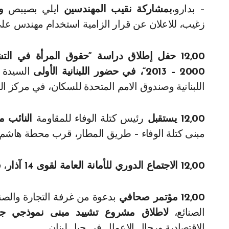
– بدارو،
بمشاركة نقيب المهندسين
ايلي بصيبص
و
زغيب، للاعلان عن قرار الزامية استخدام مهندس على
12,00 حفل إطلاق دراسة “حقوق المرأة في التشريع اللبناني:
2000 – 2013
“، في حضور اللبنانية الأولى
السيدة و
اللبنانية وصندوق الامم المتحدة للسكان، في مركز التدر
12,00 يستقبل
رئيس كتلة الوفاء للمقاومة
النائب م
مبنى كتلة الوفاء – طريق المطار، قرب محطة هاشم.
12,00 الاجتماع الدوري للأمانة العامة لقوى 14 آذار
، 
12,00 مؤتمر صحافي
بدعوة من غرفة التجارة والصن
الصنائع،
لاطلاق مشروع تشييد مبنى نموذجي ج
الاقتصادية ورجال الاعمال في جبل لبنان.