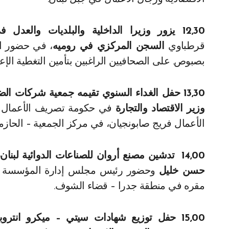
12,30 يزور وزيرا الداخلية والبلديات والعدل في حكومة تصريف الاعمال
قرطباوي
السجن المركزي في روميه
، في حضور الم
بصبوص. على الصحافيين الراغبين بتأمين التغطية الإعل
13,30 حفل الغداء السنوي تقيمه جمعية شركات ا
وزير الاقتصاد والتجارة
في حكومة تصريف الأعمال ن
الأعمال فريج صابونجيان، في مركز الجمعية – الحازمي
14,00
تدشين مصنع أروان للصناعات الدوائية لبنا
حسن خليل
وحضور رئيس مجلس إدارة المؤسسة العا
مقره في منطقة جدرا – قضاء الشوف.
15,00 حفل توزيع شهادات سيتي – ميكرو انتروبرونور شيب،