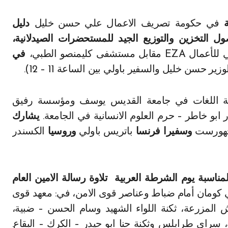
في حكومة تصريف الاعمال علي حسن خليل
دليل
ل التخزين والتوزيع الجيد للمستحضرات الصيدلانية،
مستشفى كليمنصو الطبي،
في
ر حسن خليل والسفير باولي بين الساعة 11 – 12).
ة اللغات في جامعة القديس يوسف ومؤسسة رفيق
ر ابو خاطر – حرم العلوم الانسانية في الجامعة.
يشارك
ايخهورست
وسفيرا فرنسا
باتريس باولي
وروسيا
الكسندر
ي لمناسبة يوم الشرطة العربية تلاوة رسالة الامين العام
 كومان أمام ضباط وعناصر قوى الامن، في: معهد قوى
يش المزرعة، ثكنة اللواء الشهيد وسام الحسن – ضبية،
سراي طرابلس وثكنة حنا ابو حيدر – الكرك – البقاع.