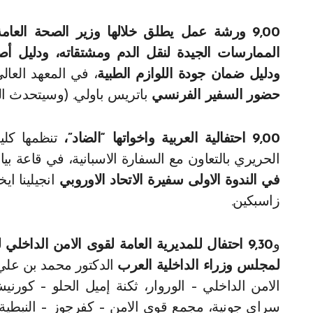
9,00 ورشة عمل يطلق خلالها وزير الصحة العامة
الممارسات الجيدة لنقل الدم ومشتقاته، ودليل أصو
ودليل ضمان جودة اللوازم الطبية
، في المعهد العالي للأعمال EZA مقابل 
حضور السفير الفرنسي
باتريس باولي. (وسيتحدث الوزي
9,00 احتفالية العربية واخواتها “الضاد”،
تنظمها كلي
الحريري بالتعاون مع السفارة الاسبانية، في قاعة بيا
في الندوة الاولى سفيرة الاتحاد الاوروبي
انجيلينا 
زاسبكين.
و
9,30 احتفال للمديرية العامة لقوى الامن الداخل
لمجلس وزراء الداخلية العرب
الدكتور محمد بن علي
الامن الداخلي – الوروار، ثكنة إميل الحلو – كورن
سراي جونية، مجمع قوى الامن – كفرجوز – النبطية، 